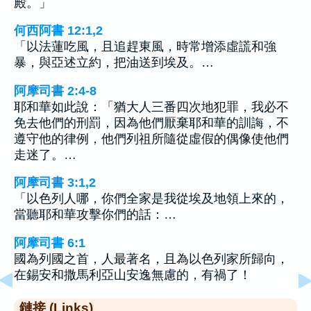
殿。」
何西阿書 12:1,2
「以法蓮吃風，且追趕東風，時常增添虛謊和強
暴，與亞述立約，把油送到埃及。…
阿摩司書 2:4-8
耶和華如此說：「猶大人三番四次地犯罪，我必不
免去他們的刑罰，因為他們厭棄耶和華的訓誨，不
遵守他的律例，他們列祖所隨從虛假的偶像使他們
走迷了。…
阿摩司書 3:1,2
「以色列人哪，你們全家是我從埃及地領上來的，
當聽耶和華攻擊你們的話：…
阿摩司書 6:1
國為列國之首，人最著名，且為以色列家所歸向，
在錫安和撒馬利亞山安逸無慮的，有禍了！
鏈接 (Links)