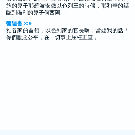
施的兒子耶羅波安做以色列王的時候，耶和華的話
臨到備利的兒子何西阿。
彌迦書 3:9
雅各家的首領，以色列家的官長啊，當聽我的話！
你們厭惡公平，在一切事上屈枉正直，