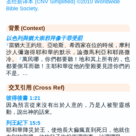
圣经新译本 (CNV Simplified) ©2010 Worldwide
Bible Society.
背景 (Context)
以色列與猶大崇邪拜像干罪受罰
當猶大王約坦、亞哈斯、希西家在位的時候，摩利
1
沙人彌迦得耶和華的默示，論撒馬利亞和耶路撒
冷。
萬民哪，你們都要聽！地和其上所有的，也
2
都要側耳而聽！主耶和華從他的聖殿要見證你們的
不是。…
交叉引用 (Cross Ref)
彼得後書 1:21
因為預言從來沒有出於人意的，乃是人被聖靈感
動，說出神的話來。
列王紀下 15:5
耶和華降災於王，使他長大痲瘋直到死日，他就住