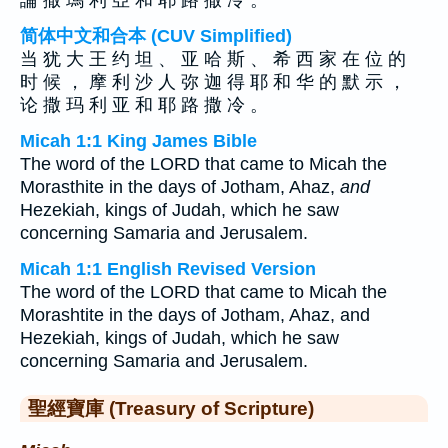
論 撒 瑪 利 亞 和 耶 路 撒 冷 。
简体中文和合本 (CUV Simplified)
当 犹 大 王 约 坦 、 亚 哈 斯 、 希 西 家 在 位 的
时 候 ， 摩 利 沙 人 弥 迦 得 耶 和 华 的 默 示 ，
论 撒 玛 利 亚 和 耶 路 撒 冷 。
Micah 1:1 King James Bible
The word of the LORD that came to Micah the
Morasthite in the days of Jotham, Ahaz,
and
Hezekiah, kings of Judah, which he saw
concerning Samaria and Jerusalem.
Micah 1:1 English Revised Version
The word of the LORD that came to Micah the
Morashtite in the days of Jotham, Ahaz, and
Hezekiah, kings of Judah, which he saw
concerning Samaria and Jerusalem.
聖經寶庫 (Treasury of Scripture)