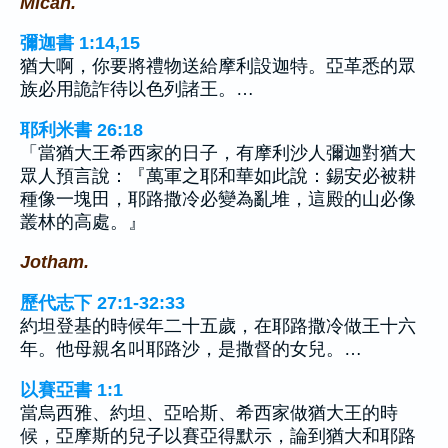
Micah.
彌迦書 1:14,15
猶大啊，你要將禮物送給摩利設迦特。亞革悉的眾
族必用詭詐待以色列諸王。…
耶利米書 26:18
「當猶大王希西家的日子，有摩利沙人彌迦對猶大
眾人預言說：『萬軍之耶和華如此說：錫安必被耕
種像一塊田，耶路撒冷必變為亂堆，這殿的山必像
叢林的高處。』
Jotham.
歷代志下 27:1-32:33
約坦登基的時候年二十五歲，在耶路撒冷做王十六
年。他母親名叫耶路沙，是撒督的女兒。…
以賽亞書 1:1
當烏西雅、約坦、亞哈斯、希西家做猶大王的時
候，亞摩斯的兒子以賽亞得默示，論到猶大和耶路