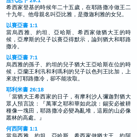
歷代志下 29:1
希西家登基的時候年二十五歲，在耶路撒冷做王二
十九年。他母親名叫亞比雅，是撒迦利雅的女兒。
以賽亞書 1:1
當烏西雅、約坦、亞哈斯、希西家做猶大王的時
候，亞摩斯的兒子以賽亞得默示，論到猶大和耶路
撒冷。
以賽亞書 7:1
烏西雅的孫子、約坦的兒子猶大王亞哈斯在位的時
候，亞蘭王利汛和利瑪利的兒子以色列王比加，上
來攻打耶路撒冷，卻不能攻取。
耶利米書 26:18
「當猶大王希西家的日子，有摩利沙人彌迦對猶大
眾人預言說：『萬軍之耶和華如此說：錫安必被耕
種像一塊田，耶路撒冷必變為亂堆，這殿的山必像
叢林的高處。』
何西阿書 1:1
當烏西雅、約坦、亞哈斯、希西家做猶大王，約阿