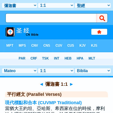
聖經
>
彌迦書
>
章 1
> 聖經金句 1
◄
彌迦書 1:1
►
平行經文 (Parallel Verses)
現代標點和合本 (CUVMP Traditional)
當猶大王約坦、亞哈斯、希西家在位的時候，摩利