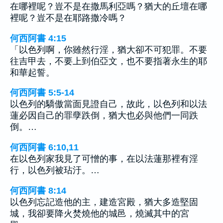
在哪裡呢？豈不是在撒馬利亞嗎？猶大的丘壇在哪
裡呢？豈不是在耶路撒冷嗎？
何西阿書 4:15
「以色列啊，你雖然行淫，猶大卻不可犯罪。不要
往吉甲去，不要上到伯亞文，也不要指著永生的耶
和華起誓。
何西阿書 5:5-14
以色列的驕傲當面見證自己，故此，以色列和以法
蓮必因自己的罪孽跌倒，猶大也必與他們一同跌
倒。…
何西阿書 6:10,11
在以色列家我見了可憎的事，在以法蓮那裡有淫
行，以色列被玷汙。…
何西阿書 8:14
以色列忘記造他的主，建造宮殿，猶大多造堅固
城，我卻要降火焚燒他的城邑，燒滅其中的宮