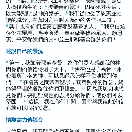
的，
論到他兒子我主耶穌基督。按肉體說，是從
大衛
後裔生的；
按聖善的靈說，因從死裡復活，
4
以大能顯明是神的兒子。
我們從他受了恩惠並使
5
徒的職分，在萬國之中叫人為他的名信服真道，
其中也有你們這蒙召屬耶穌基督的人。
我寫信給
6
7
你們在
羅馬
、為神所愛、奉召做聖徒的眾人。願恩
惠、平安從我們的父神並主耶穌基督歸於你們！
述說自己的景況
第一，我靠著耶穌基督，為你們眾人感謝我的神，
8
因你們的信德傳遍了天下。
我在他兒子福音上用
9
心靈所侍奉的神，可以見證我怎樣不住地提到你
們，
在禱告之間常常懇求，或者照神的旨意，終
10
能得平坦的道路往你們那裡去。
因為我切切地想
11
見你們，要把些屬靈的恩賜分給你們，使你們可以
堅固；
這樣，我在你們中間，因你與我彼此的信
12
心就可以同得安慰。
情願盡力傳福音
弟兄們，我不願意你們不知道，我屢次定意往你
13