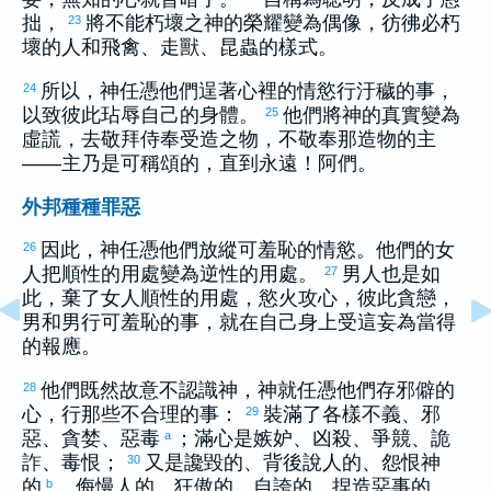
拙，
將不能朽壞之神的榮耀變為偶像，彷彿必朽
23
壞的人和飛禽、走獸、昆蟲的樣式。
所以，神任憑他們逞著心裡的情慾行汙穢的事，
24
以致彼此玷辱自己的身體。
他們將神的真實變為
25
虛謊，去敬拜侍奉受造之物，不敬奉那造物的主
——主乃是可稱頌的，直到永遠！阿們。
外邦種種罪惡
因此，神任憑他們放縱可羞恥的情慾。他們的女
26
人把順性的用處變為逆性的用處。
男人也是如
27
此，棄了女人順性的用處，慾火攻心，彼此貪戀，
男和男行可羞恥的事，就在自己身上受這妄為當得
的報應。
他們既然故意不認識神，神就任憑他們存邪僻的
28
心，行那些不合理的事：
裝滿了各樣不義、邪
29
惡、貪婪、惡毒
；滿心是嫉妒、凶殺、爭競、詭
a
詐、毒恨；
又是讒毀的、背後說人的、怨恨神
30
的
、侮慢人的、狂傲的、自誇的、捏造惡事的、
b