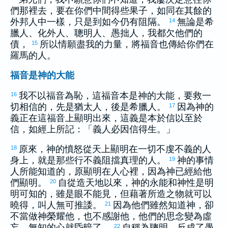
們那裡去，要在你們中間得些果子，如同在其餘的
外邦人中一樣，只是到如今仍有阻隔。
無論是
希
14
臘
人、化外人、聰明人、愚拙人，我都欠他們的
債，
所以情願盡我的力量，將福音也傳給你們在
15
羅馬
的人。
福音是神的大能
我不以福音為恥，這福音本是神的大能，要救一
16
切相信的，先是
猶太
人，後是
希臘
人。
因為神的
17
義正在這福音上顯明出來，這義是本於信以至於
信，如經上所記：「義人必因信得生。」
原來，神的憤怒從天上顯明在一切不虔不義的人
18
身上，就是那些行不義阻擋真理的人。
神的事情
19
人所能知道的，原顯明在人心裡，因為神已經給他
們顯明。
自從造天地以來，神的永能和神性是明
20
明可知的，雖是眼不能見，但藉著所造之物就可以
曉得，叫人無可推諉。
因為他們雖然知道神，卻
21
不當做神榮耀他，也不感謝他，他們的思念變為虛
妄，無知的心就昏暗了。
自稱為聰明，反成了愚
22