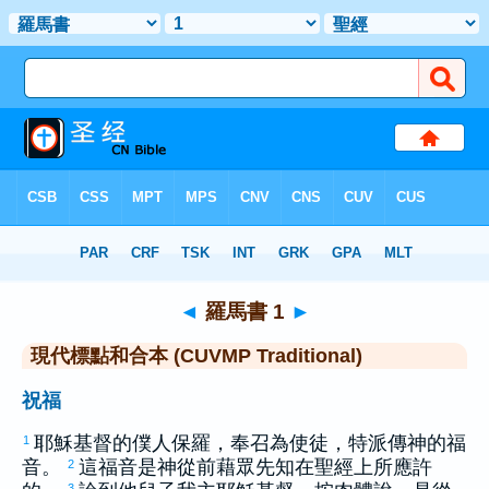
聖經
>
CUVMPT
> 羅馬書 1
◄
羅馬書 1
►
現代標點和合本 (CUVMP Traditional)
祝福
耶穌基督的僕人
保羅
，奉召為使徒，特派傳神的福
1
音。
這福音是神從前藉眾先知在聖經上所應許
2
3