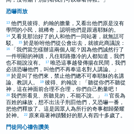
恐嚇而放
他們見
彼得
、
約翰
的膽量，又看出他們原是沒有
13
學問的小民，就稀奇，認明他們是跟過耶穌的。
又看見那治好了的人和他們一同站著，就無話可
14
駁。
於是吩咐他們從公會出去，就彼此商議說：
15
「我們當怎樣辦這兩個人呢？因為他們誠然行了
16
一件明顯的神蹟，凡住
耶路撒冷
的人都知道，我們
也不能說沒有。
唯恐這事越發傳揚在民間，我們
17
必須恐嚇他們，叫他們不再奉這名對人講論。」
於是叫了他們來，禁止他們總不可奉耶穌的名講
18
論、教訓人。
彼得
、
約翰
說：「聽從你們不聽從
19
神，這在神面前合理不合理，你們自己酌量吧！
我們所看見、所聽見的，不能不說。」
官長為
20
21
百姓的緣故，想不出法子刑罰他們，又恐嚇一番，
把他們釋放了。這是因眾人為所行的奇事都歸榮耀
於神。
原來藉著神蹟醫好的那人有四十多歲了。
22
門徒同心禱告讚美