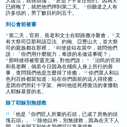
人復活，就很煩惱，
於是下手拿住他們。因為天
已經晚了，就把他們押到第二天。
但聽道之人有
4
許多信的，男丁數目約到五千。
到公會前被審
第二天，官府、長老和文士在
耶路撒冷
聚會，
又
5
6
有大祭司
亞那
和
該亞法
、
約翰
、
亞歷山大
，並大祭
司的親族都在那裡，
叫使徒站在當中，就問他們
7
說：「你們用什麼能力，奉誰的名做這事呢？」
那時
彼得
被聖靈充滿，對他們說：
「治民的官府
8
9
和長老啊，倘若今日因為在殘疾人身上所行的善
事，查問我們他是怎麼得了痊癒，
你們眾人和
以
10
色列
百姓都當知道：站在你們面前的這人得痊癒，
是因你們所釘十字架、神叫他從死裡復活的
拿撒勒
人耶穌基督的名。
除了耶穌別無拯救
「他是『你們匠人所棄的石頭，已成了房角的頭
11
塊石頭』。
除他以外，別無拯救，因為在天下人
12
間，沒有賜下別的名我們可以靠著得救。」