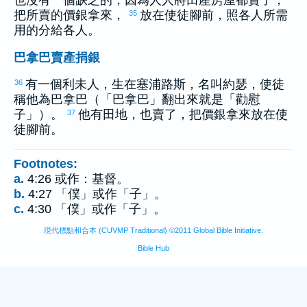
也沒有一個缺乏的，因為人人將田產房屋都賣了，
把所賣的價銀拿來，
放在使徒腳前，照各人所需
35
用的分給各人。
巴拿巴賣產捐銀
有一個
利未
人，生在
塞浦路斯
，名叫
約瑟
，使徒
36
稱他為
巴拿巴
（「
巴拿巴
」翻出來就是「勸慰
子」）。
他有田地，也賣了，把價銀拿來放在使
37
徒腳前。
Footnotes:
a.
4:26 或作：基督。
b.
4:27 「僕」或作「子」。
c.
4:30 「僕」或作「子」。
現代標點和合本 (CUVMP Traditional) ©2011 Global Bible Initiative.
Bible Hub