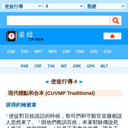
聖經
>
CUVMPT
> 使徒行傳 4
◄
使徒行傳 4
►
現代標點和合本 (CUVMP Traditional)
彼得約翰被拿
使徒對百姓說話的時候，祭司們和守殿官並撒都該
1
人忽然來了。
因他們教訓百姓，本著耶穌傳說死
2
3