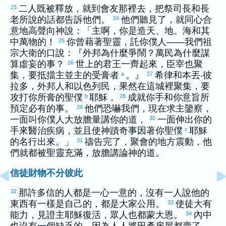
二人既被釋放，就到會友那裡去，把祭司長和長
23
老所說的話都告訴他們。
他們聽見了，就同心合
24
意地高聲向神說：「主啊，你是造天、地、海和其
中萬物的！
你曾藉著聖靈，託你僕人——我們祖
25
宗
大衛
的口說：『外邦為什麼爭鬧？萬民為什麼謀
算虛妄的事？
世上的君王一齊起來，臣宰也聚
26
集，要抵擋主並主的受膏者
。』
希律
和
本丟
‧
彼
a
27
拉多
，外邦人和
以色列
民，果然在這城裡聚集，要
攻打你所膏的聖僕
耶穌，
成就你手和你意旨所
b
28
預定必有的事。
他們恐嚇我們，現在求主鑒察，
29
一面叫你僕人大放膽量講你的道，
一面伸出你的
30
手來醫治疾病，並且使神蹟奇事因著你聖僕
耶穌
c
的名行出來。」
禱告完了，聚會的地方震動，他
31
們就都被聖靈充滿，放膽講論神的道。
信徒財物不分彼此
那許多信的人都是一心一意的，沒有一人說他的
32
東西有一樣是自己的，都是大家公用。
使徒大有
33
能力，見證主耶穌復活，眾人也都蒙大恩。
內中
34