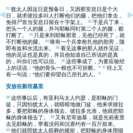
犹太
人因这日是预备日，又因那安息日是个大
31
日，就求
彼拉多
叫人打断他们的腿，把他们拿去，
免得尸首当安息日留在十字架上。
于是兵丁来，
32
把头一个人的腿，并与耶稣同钉第二个人的腿，都
打断了。
只是来到耶稣那里，见他已经死了，就
33
不打断他的腿。
唯有一个兵拿枪扎他的肋旁，随
34
即有血和水流出来。
看见这事的那人就作见证，
35
他的见证也是真的，并且他知道自己所说的是真
的，叫你们也可以信。
这些事成了，为要应验经
36
上的话说：“他的骨头一根也不可折断。”
经上又
37
有一句说：“他们要仰望自己所扎的人。”
安放在新坟墓里
这些事以后，有
亚利马太
人
约瑟
，是耶稣的门
38
徒，只因怕
犹太
人，就暗暗地做门徒，他来求
彼拉
多
，要把耶稣的身体领去。
彼拉多
允准，他就把耶
稣的身体领去了。
又有
尼哥迪慕
，就是先前夜里
39
去见耶稣的，带着没药和沉香约有一百斤前来。
他们就照
犹太
人殡葬的规矩，把耶稣的身体用细
40