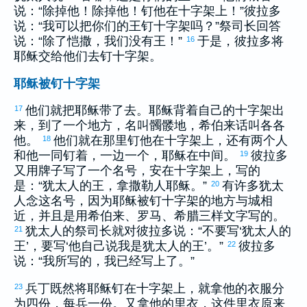
说：“除掉他！除掉他！钉他在十字架上！”
彼拉多
说：“我可以把你们的王钉十字架吗？”祭司长回答
说：“除了恺撒，我们没有王！”
于是，
彼拉多
将
16
耶稣交给他们去钉十字架。
耶稣被钉十字架
他们就把耶稣带了去。耶稣背着自己的十字架出
17
来，到了一个地方，名叫髑髅地，
希伯来
话叫
各各
他
。
他们就在那里钉他在十字架上，还有两个人
18
和他一同钉着，一边一个，耶稣在中间。
彼拉多
19
又用牌子写了一个名号，安在十字架上，写的
是：“
犹太
人的王，
拿撒勒
人耶稣。”
有许多
犹太
20
人念这名号，因为耶稣被钉十字架的地方与城相
近，并且是用
希伯来
、
罗马
、
希腊
三样文字写的。
犹太
人的祭司长就对
彼拉多
说：“不要写‘
犹太
人的
21
王’，要写‘他自己说我是
犹太
人的王’。”
彼拉多
22
说：“我所写的，我已经写上了。”
兵丁既然将耶稣钉在十字架上，就拿他的衣服分
23
为四份，每兵一份。又拿他的里衣，这件里衣原来