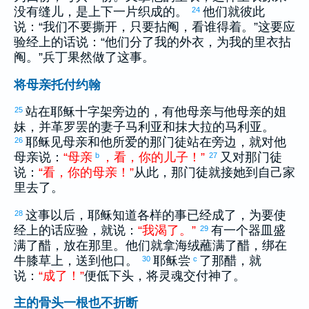
没有缝儿，是上下一片织成的。
他们就彼此
24
说：“我们不要撕开，只要拈阄，看谁得着。”这要应
验经上的话说：“他们分了我的外衣，为我的里衣拈
阄。”兵丁果然做了这事。
将母亲托付约翰
站在耶稣十字架旁边的，有他母亲与他母亲的姐
25
妹，并
革罗罢
的妻子
马利亚
和
抹大拉
的
马利亚
。
耶稣见母亲和他所爱的那门徒站在旁边，就对他
26
母亲说：
“
母亲
，
看
，
你
的
儿子
！
”
又对那门徒
b
27
说：
“
看
，
你
的
母亲
！
”
从此，那门徒就接她到自己家
里去了。
这事以后，耶稣知道各样的事已经成了，为要使
28
经上的话应验，就说：
“
我
渴
了
。
”
有一个器皿盛
29
满了醋，放在那里。他们就拿海绒蘸满了醋，绑在
牛膝草上，送到他口。
耶稣尝
了那醋，就
30
c
说：
“
成
了
！
”
便低下头，将灵魂交付神了。
主的骨头一根也不折断