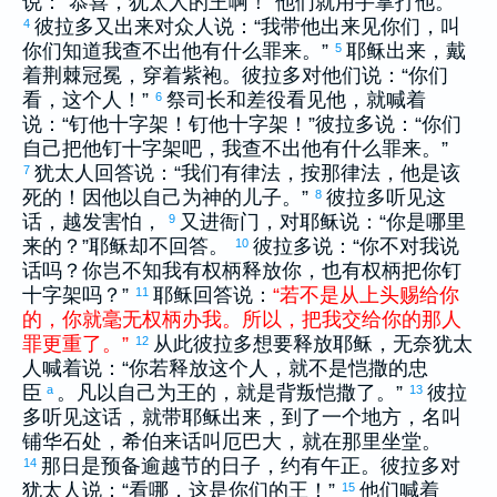
说：“恭喜，
犹太
人的王啊！”他们就用手掌打他。
彼拉多
又出来对众人说：“我带他出来见你们，叫
4
你们知道我查不出他有什么罪来。”
耶稣出来，戴
5
着荆棘冠冕，穿着紫袍。
彼拉多
对他们说：“你们
看，这个人！”
祭司长和差役看见他，就喊着
6
说：“钉他十字架！钉他十字架！”
彼拉多
说：“你们
自己把他钉十字架吧，我查不出他有什么罪来。”
犹太
人回答说：“我们有律法，按那律法，他是该
7
死的！因他以自己为神的儿子。”
彼拉多
听见这
8
话，越发害怕，
又进衙门，对耶稣说：“你是哪里
9
来的？”耶稣却不回答。
彼拉多
说：“你不对我说
10
话吗？你岂不知我有权柄释放你，也有权柄把你钉
十字架吗？”
耶稣回答说：
“
若
不
是
从
上头
赐给
你
11
的
，
你
就
毫无
权柄
办
我
。
所以
，
把
我
交给
你
的
那
人
罪
更
重
了
。
”
从此
彼拉多
想要释放耶稣，无奈
犹太
12
人喊着说：“你若释放这个人，就不是恺撒的忠
臣
。凡以自己为王的，就是背叛恺撒了。”
彼拉
a
13
多
听见这话，就带耶稣出来，到了一个地方，名叫
铺华石处，
希伯来
话叫
厄巴大
，就在那里坐堂。
那日是预备逾越节的日子，约有午正。
彼拉多
对
14
犹太
人说：“看哪，这是你们的王！”
他们喊着
15