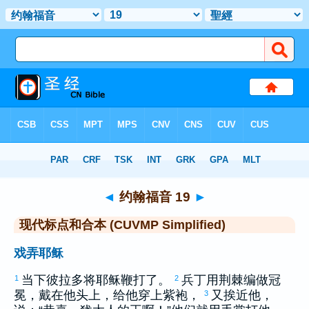
圣经
>
CUVMPS
> 约翰福音 19
◄
约翰福音 19
►
现代标点和合本 (CUVMP Simplified)
戏弄耶稣
当下
彼拉多
将耶稣鞭打了。
兵丁用荆棘编做冠
1
2
冕，戴在他头上，给他穿上紫袍，
又挨近他，
3