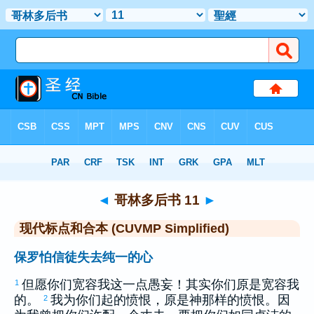
圣经
>
CUVMPS
> 哥林多后书 11
◄
哥林多后书 11
►
现代标点和合本 (CUVMP Simplified)
保罗怕信徒失去纯一的心
但愿你们宽容我这一点愚妄！其实你们原是宽容我
1
的。
我为你们起的愤恨，原是神那样的愤恨。因
2