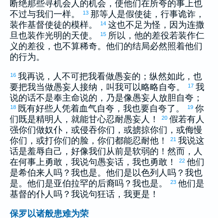
断绝那些寻机会人的机会，使他们在所夸的事上也
不过与我们一样。
那等人是假使徒，行事诡诈，
13
装作基督使徒的模样。
这也不足为怪，因为连
撒
14
旦
也装作光明的天使。
所以，他的差役若装作仁
15
义的差役，也不算稀奇。他们的结局必然照着他们
的行为。
我再说，人不可把我看做愚妄的；纵然如此，也
16
要把我当做愚妄人接纳，叫我可以略略自夸。
我
17
说的话不是奉主命说的，乃是像愚妄人放胆自夸；
既有好些人凭着血气自夸，我也要自夸了。
你
18
19
们既是精明人，就能甘心忍耐愚妄人！
假若有人
20
强你们做奴仆，或侵吞你们，或掳掠你们，或侮慢
你们，或打你们的脸，你们都能忍耐他！
我说这
21
话是羞辱自己，好像我们从前是软弱的！然而，人
在何事上勇敢，我说句愚妄话，我也勇敢！
他们
22
是
希伯来
人吗？我也是。他们是
以色列
人吗？我也
是。他们是
亚伯拉罕
的后裔吗？我也是。
他们是
23
基督的仆人吗？我说句狂话，我更是！
保罗以诸般患难为荣