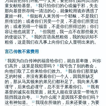
为我曾把你们许配一个丈夫，要把你们如同贞洁的
童女献给基督。
我只怕你们的心或偏于邪，失去
3
那向基督所存纯一清洁的心，就像蛇用诡诈诱惑了
夏娃
一样。
假如有人来另传一个耶稣，不是我们
4
所传过的；或者你们另受一个灵，不是你们所受过
的；或者另得一个福音，不是你们所得过的；你们
容让他也就罢了。
但我想，我一点不在那些最大
5
的使徒以下。
我的言语虽然粗俗，我的知识却不
6
粗俗，这是我们在凡事上向你们众人显明出来的。
言己传教不索费用
我因为白白传神的福音给你们，就自居卑微，叫你
7
们高升，这算是我犯罪吗？
我亏负了别的教会，
8
向他们取了工价来给你们效力。
我在你们那里缺
9
乏的时候，并没有累着你们一个人，因我所缺乏
的，那从
马其顿
来的弟兄们都补足了。我向来凡事
谨守，后来也必谨守，总不至于累着你们。
既有
10
基督的诚实在我里面，就无人能在
亚该亚
一带地方
阻挡我这自夸。
为什么呢？是因我不爱你们吗？
11
这有神知道。
我现在所做的，后来还要做，为要
12