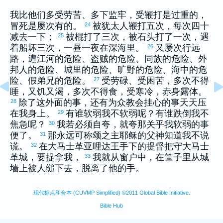
我比他们多受劳苦、多下监牢，受鞭打是过重的，
冒死是屡次有的。
被
犹太
人鞭打五次，每次四十
24
减去一下；
被棍打了三次，被石头打了一次，遇
25
着船坏三次，一昼一夜在深海里。
又屡次行远
26
路，遭江河的危险、盗贼的危险、同族的危险、外
邦人的危险、城里的危险、旷野的危险、海中的危
险、假弟兄的危险。
受劳碌、受困苦，多次不得
27
睡，又饥又渴，多次不得食，受寒冷，赤身露体。
除了这外面的事，还有为众教会挂心的事天天压
28
在我身上。
有谁软弱我不软弱呢？有谁跌倒我不
29
焦急呢？
我若必须自夸，就夸那关乎我软弱的事
30
便了。
那永远可称颂之主耶稣的父神知道我不说
31
谎。
在
大马士革
亚哩达
王手下的提督把守
大马士
32
革
城，要捉拿我，
我就从窗户中，在筐子里从城
33
墙上被人缒下去，脱离了他的手。
现代标点和合本 (CUVMP Simplified) ©2011 Global Bible Initiative.
Bible Hub