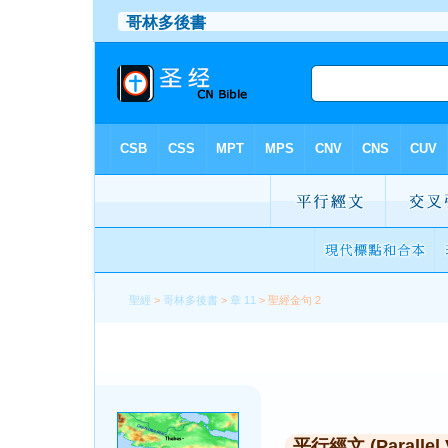
聖經
>
哥林多後書
>
章 11
> 聖經金句 2
平行經文 (Parallel 