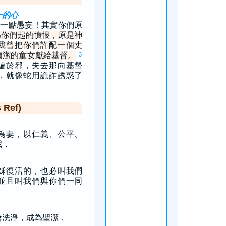
一的心
一點愚妄！其實你們原
為你們起的憤恨，原是神
我曾把你們許配一個丈
貞潔的童女獻給基督。
3
偏於邪，失去那向基督
，就像蛇用詭詐誘惑了
Ref)
為妻，以仁義、公平、
我，
穌復活的，也必叫我們
並且叫我們與你們一同
會洗淨，成為聖潔，