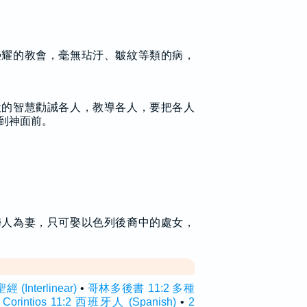
榮耀的教會，毫無玷汙、皺紋等類的病，
般的智慧勸誡各人，教導各人，要把各人
到神面前。
婦人為妻，只可娶以色列後裔中的處女，
Interlinear)
•
哥林多後書 11:2 多種
 Corintios 11:2 西班牙人 (Spanish)
•
2