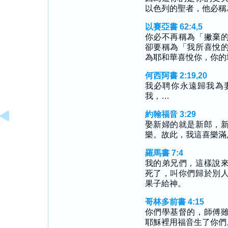
以色列的聖者，他必稱
以賽亞書 62:4,5
你必不再稱為「撇棄
卻要稱為「我所喜悅
為耶和華喜悅你，你的
何西阿書 2:19,20
我必聘你永遠歸我為
我，…
約翰福音 3:29
娶新婦的就是新郎，
樂。故此，我這喜樂滿
羅馬書 7:4
我的弟兄們，這樣說
死了，叫你們歸於別
果子給神。
哥林多前書 4:15
你們學基督的，師傅
耶穌裡用福音生了你們