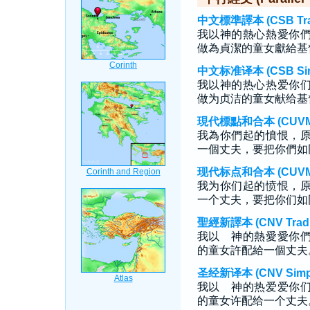
中文標準譯本 (CSB Tradi
我以神的熱心熱愛你
做為貞潔的童女獻給基
中文标准译本 (CSB Simp
我以神的热心热爱你
做为贞洁的童女献给基
現代標點和合本 (CUVMP T
我為你們起的憤恨，
一個丈夫，要把你們如
现代标点和合本 (CUVMP S
我为你们起的愤恨，
一个丈夫，要把你们如
聖經新譯本 (CNV Tradit
我以 神的熱愛愛你
的童女許配給一個丈夫
圣经新译本 (CNV Simpli
我以 神的热爱爱你
的童女许配给一个丈夫