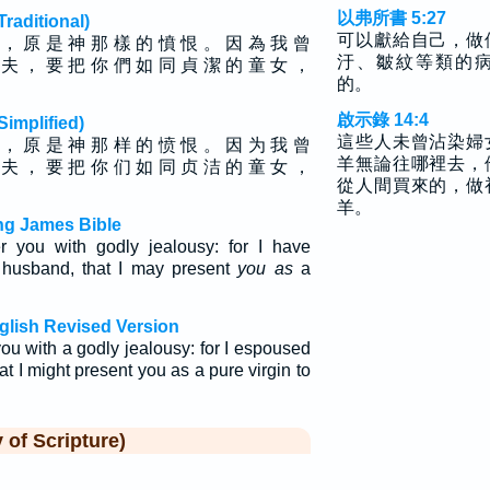
以弗所書 5:27
ditional)
可以獻給自己，做
 ， 原 是 神 那 樣 的 憤 恨 。 因 為 我 曾
汙、皺紋等類的
 夫 ， 要 把 你 們 如 同 貞 潔 的 童 女 ，
的。
啟示錄 14:4
plified)
這些人未曾沾染婦
 ， 原 是 神 那 样 的 愤 恨 。 因 为 我 曾
羊無論往哪裡去，
 夫 ， 要 把 你 们 如 同 贞 洁 的 童 女 ，
從人間買來的，做
羊。
ing James Bible
r you with godly jealousy: for I have
husband, that I may present
you as
a
glish Revised Version
ou with a godly jealousy: for I espoused
t I might present you as a pure virgin to
f Scripture)