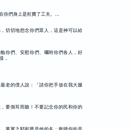
在你們身上是枉費了工夫。…
腸，切切地想念你們眾人，這是神可以給
勸勉你們、安慰你們、囑咐你們各人，好
樣，
業最老的僕人說：「請你把手放在我大腿
想，要側耳而聽！不要記念你的民和你的
夫，萬軍之耶和華是他的名；救贖你的是