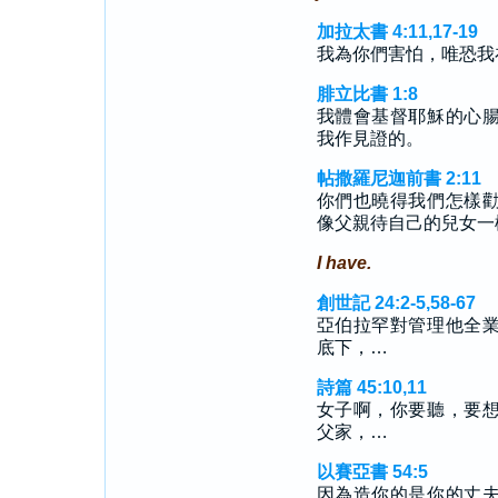
加拉太書 4:11,17-19
我為你們害怕，唯恐我
腓立比書 1:8
我體會基督耶穌的心
我作見證的。
帖撒羅尼迦前書 2:11
你們也曉得我們怎樣
像父親待自己的兒女一
I have.
創世記 24:2-5,58-67
亞伯拉罕對管理他全
底下，…
詩篇 45:10,11
女子啊，你要聽，要
父家，…
以賽亞書 54:5
因為造你的是你的丈