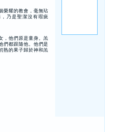
個榮耀的教會，毫無玷
病，乃是聖潔沒有瑕疵
女，他們原是童身。羔
他們都跟隨他。他們是
初熟的果子歸於神和羔