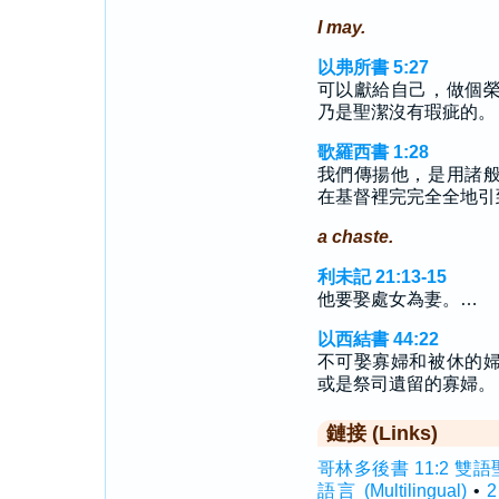
I may.
以弗所書 5:27
可以獻給自己，做個
乃是聖潔沒有瑕疵的。
歌羅西書 1:28
我們傳揚他，是用諸
在基督裡完完全全地引
a chaste.
利未記 21:13-15
他要娶處女為妻。…
以西結書 44:22
不可娶寡婦和被休的
或是祭司遺留的寡婦。
鏈接 (Links)
哥林多後書 11:2 雙語聖經 (
語言 (Multilingual)
•
2