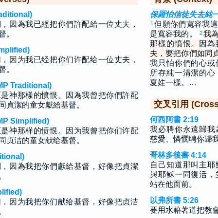
tional)
保羅怕信徒失去純
們，因為我已經把你們許配給一位丈夫，
但願你們寬容我這
1
督。
是寬容我的。
我
2
那樣的憤恨。因為
lified)
夫，要把你們如同
们，因为我已经把你们许配给一位丈夫，
我只怕你們的心或
督。
所存純一清潔的心
夏娃一樣。…
raditional)
原是神那樣的憤恨。因為我曾把你們許配
交叉引用 (Cross 
同貞潔的童女獻給基督。
何西阿書 2:19
implified)
我必聘你永遠歸我
原是神那样的愤恨。因为我曾把你们许配
慈愛、憐憫聘你歸
同贞洁的童女献给基督。
哥林多後書 4:14
ional)
自己知道那叫主耶
們，因為我把你們獻給基督，好像把貞潔
與耶穌一同復活，
。
站在他面前。
fied)
以弗所書 5:26
们，因为我把你们献给基督，好像把贞洁
要用水藉著道把教
。