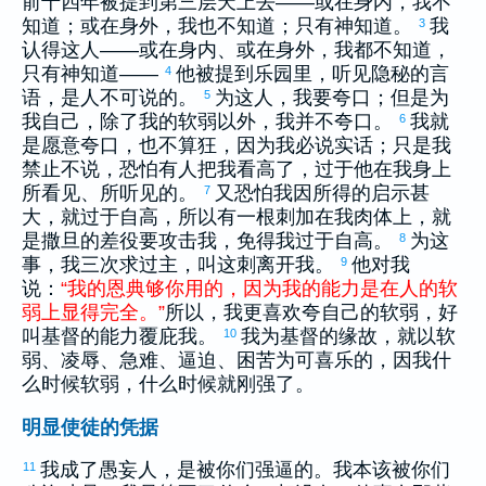
前十四年被提到第三层天上去——或在身内，我不
知道；或在身外，我也不知道；只有神知道。
我
3
认得这人——或在身内、或在身外，我都不知道，
只有神知道——
他被提到乐园里，听见隐秘的言
4
语，是人不可说的。
为这人，我要夸口；但是为
5
我自己，除了我的软弱以外，我并不夸口。
我就
6
是愿意夸口，也不算狂，因为我必说实话；只是我
禁止不说，恐怕有人把我看高了，过于他在我身上
所看见、所听见的。
又恐怕我因所得的启示甚
7
大，就过于自高，所以有一根刺加在我肉体上，就
是
撒旦
的差役要攻击我，免得我过于自高。
为这
8
事，我三次求过主，叫这刺离开我。
他对我
9
说：
“
我
的
恩典
够
你
用
的
，
因为
我
的
能力
是
在
人
的
软
弱
上
显得
完全
。
”
所以，我更喜欢夸自己的软弱，好
叫基督的能力覆庇我。
我为基督的缘故，就以软
10
弱、凌辱、急难、逼迫、困苦为可喜乐的，因我什
么时候软弱，什么时候就刚强了。
明显使徒的凭据
我成了愚妄人，是被你们强逼的。我本该被你们
11