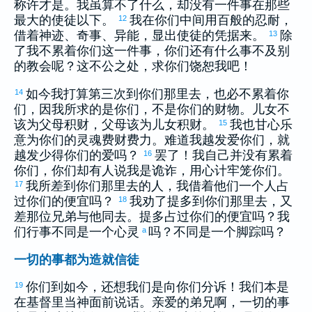
称许才是。我虽算不了什么，却没有一件事在那些
最大的使徒以下。
我在你们中间用百般的忍耐，
12
借着神迹、奇事、异能，显出使徒的凭据来。
除
13
了我不累着你们这一件事，你们还有什么事不及别
的教会呢？这不公之处，求你们饶恕我吧！
如今我打算第三次到你们那里去，也必不累着你
14
们，因我所求的是你们，不是你们的财物。儿女不
该为父母积财，父母该为儿女积财。
我也甘心乐
15
意为你们的灵魂费财费力。难道我越发爱你们，就
越发少得你们的爱吗？
罢了！我自己并没有累着
16
你们，你们却有人说我是诡诈，用心计牢笼你们。
我所差到你们那里去的人，我借着他们一个人占
17
过你们的便宜吗？
我劝了
提多
到你们那里去，又
18
差那位兄弟与他同去。
提多
占过你们的便宜吗？我
们行事不同是一个心灵
吗？不同是一个脚踪吗？
a
一切的事都为造就信徒
你们到如今，还想我们是向你们分诉！我们本是
19
在基督里当神面前说话。亲爱的弟兄啊，一切的事