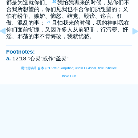
都是为造就你们。
我怕我再来的时候，见你们不
20
合我所想望的，你们见我也不合你们所想望的；又
怕有纷争、嫉妒、恼怒、结党、毁谤、谗言、狂
傲、混乱的事；
且怕我来的时候，我的神叫我在
21
你们面前惭愧，又因许多人从前犯罪，行污秽、奸
淫、邪荡的事不肯悔改，我就忧愁。
Footnotes:
a.
12:18 “心灵”或作“圣灵”。
现代标点和合本 (CUVMP Simplified) ©2011 Global Bible Initiative.
Bible Hub