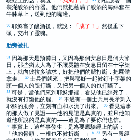
驗經上的話，就說：
「
我
渴
了
。
」
那裡放著一個
裝滿酸酒的容器。他們就把蘸滿了酸酒的海綿套在
牛膝草上，送到他的嘴邊。
耶穌嘗了酸酒後，就說：
「
成
了
！
」
然後垂下
30
頭，交出了靈魂。
肋旁被扎
因為那天是預備日，又因為那個安息日是個大節
31
日，那些
猶太
人為了不讓屍體在安息日留在十字架
上，就向
彼拉多
請求，好把他們的腿打斷，把屍體
拿走。
士兵們就來，把與耶穌一起被釘十字架的
32
頭一個人的腿打斷，又把另一個人的也打斷了。
可是，當他們來到耶穌那裡，看見他已經死了，
33
就沒有打斷他的腿。
不過有一個士兵用長矛刺入
34
耶穌的肋旁，立刻有血和水流了出來。
看見這事
35
的那人做了見證——他的見證是真實的，並且他知
道他所說的是真實的——這是為了要你們也信。
事實上，這些事發生，是為要應驗經上的話：
36
「他的骨頭，一根也不被折斷。」
另有一段經
h
37
i