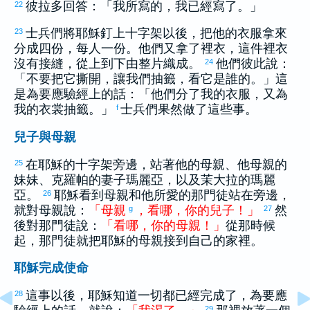
彼拉多
回答：「我所寫的，我已經寫了。」
22
士兵們將耶穌釘上十字架以後，把他的衣服拿來
23
分成四份，每人一份。他們又拿了裡衣，這件裡衣
沒有接縫，從上到下由整片織成。
他們彼此說：
24
「不要把它撕開，讓我們抽籤，看它是誰的。」這
是為要應驗經上的話：「他們分了我的衣服，又為
我的衣裳抽籤。」
士兵們果然做了這些事。
f
兒子與母親
在耶穌的十字架旁邊，站著他的母親、他母親的
25
妹妹、
克羅帕
的妻子
瑪麗亞
，以及
茉大拉
的
瑪麗
亞
。
耶穌看到母親和他所愛的那門徒站在旁邊，
26
就對母親說：
「
母親
，
看
哪
，
你
的
兒子
！
」
然
g
27
後對那門徒說：
「
看
哪
，
你
的
母親
！
」
從那時候
起，那門徒就把耶穌的母親接到自己的家裡。
耶穌完成使命
這事以後，耶穌知道一切都已經完成了，為要應
28
29