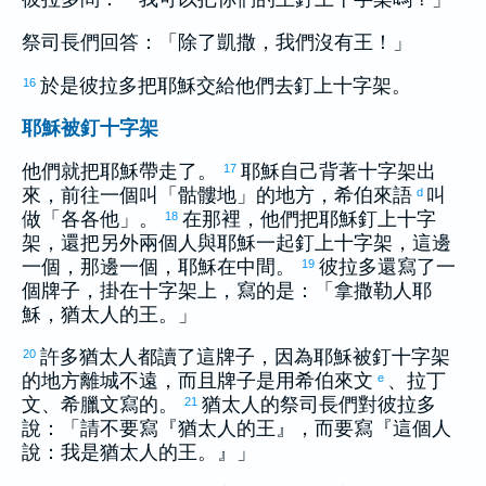
祭司長們回答：「除了凱撒，我們沒有王！」
於是
彼拉多
把耶穌交給他們去釘上十字架。
16
耶穌被釘十字架
他們就把耶穌帶走了。
耶穌自己背著十字架出
17
來，前往一個叫「骷髏地」的地方，
希伯來
語
叫
d
做「
各各他
」。
在那裡，他們把耶穌釘上十字
18
架，還把另外兩個人與耶穌一起釘上十字架，這邊
一個，那邊一個，耶穌在中間。
彼拉多
還寫了一
19
個牌子，掛在十字架上，寫的是：「
拿撒勒
人耶
穌，
猶太
人的王。」
許多
猶太
人都讀了這牌子，因為耶穌被釘十字架
20
的地方離城不遠，而且牌子是用希伯來文
、拉丁
e
文、
希臘
文寫的。
猶太
人的祭司長們對
彼拉多
21
說：「請不要寫『
猶太
人的王』，而要寫『這個人
說：我是
猶太
人的王。』」