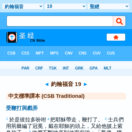
聖經
>
CSBT
> 約翰福音 19
◄
約翰福音 19
►
中文標準譯本 (CSB Traditional)
受鞭打與戲弄
於是
彼拉多
吩咐
把耶穌帶走，鞭打了。
士兵們
1
a
2
用荊棘編了冠冕，戴在耶穌的頭上，又給他披上紫
3