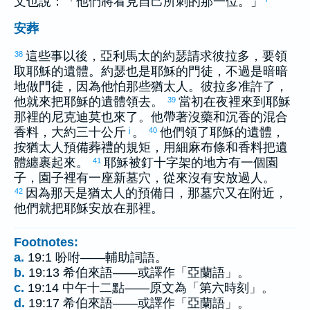
文也說：「他們將看見自己所刺的那一位。」
安葬
這些事以後，
亞利馬太
的
約瑟
請求
彼拉多
，要領
38
取耶穌的遺體。
約瑟
也是耶穌的門徒，不過是暗暗
地做門徒，因為他怕那些
猶太
人。
彼拉多
准許了，
他就來把耶穌的遺體領去。
當初在夜裡來到耶穌
39
那裡的
尼克迪莫
也來了。他帶著沒藥和沉香的混合
香料，大約三十公斤
。
他們領了耶穌的遺體，
j
40
按
猶太
人預備葬禮的規矩，用細麻布條和香料把遺
體纏裹起來。
耶穌被釘十字架的地方有一個園
41
子，園子裡有一座新墓穴，從來沒有安放過人。
因為那天是
猶太
人的預備日，那墓穴又在附近，
42
他們就把耶穌安放在那裡。
Footnotes:
a.
19:1 吩咐——輔助詞語。
b.
19:13 希伯來語——或譯作「亞蘭語」。
c.
19:14 中午十二點——原文為「第六時刻」。
d.
19:17 希伯來語——或譯作「亞蘭語」。