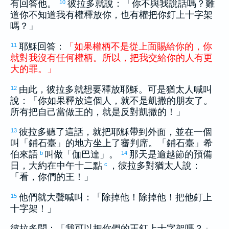
有回答他。
彼拉多
就說：「你不與我說話嗎？難
10
道你不知道我有權釋放你，也有權把你釘上十字架
嗎？」
耶穌回答：
「
如果
權柄
不
是
從
上面
賜給
你
的
，
你
11
就
對
我
沒有
任何
權柄
。
所以
，
把
我
交給
你
的
人
有
更
大
的
罪
。
」
由此，
彼拉多
就想要釋放耶穌。可是
猶太
人喊叫
12
說：「你如果釋放這個人，就不是凱撒的朋友了。
所有把自己當做王的，就是反對凱撒的！」
彼拉多
聽了這話，就把耶穌帶到外面，並在一個
13
叫「鋪石臺」的地方坐上了審判席。「鋪石臺」
希
伯來
語
叫做「伽巴達」。
那天是逾越節的預備
b
14
日，大約在中午十二點
，
彼拉多
對
猶太
人說：
c
「看，你們的王！」
他們就大聲喊叫：「除掉他！除掉他！把他釘上
15
十字架！」
彼拉多
問：「我可以把你們的王釘上十字架嗎？」