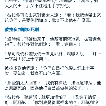
色袍子。
他們不斷地來到他面前說：「萬歲，
猶
太
人的王！」又不住地用手掌打他。
彼拉多
再次出來對
猶太
人說：「看！我把他帶出來
4
給你們，是要你們知道，我查不出他有什麼罪。」
彼拉多判耶穌死刑
這時候，耶穌出來了，他戴著荊棘冠冕，披著紫色
5
袍子。
彼拉多
對他們說：「看，這個人！」
祭司長們和差役們一看見耶穌，就喊叫說：「釘上
6
十字架！釘上十字架！」
彼拉多
對他們說：「你們自己把他帶走釘上十字
架！要知道，我查不出他有罪。」
那些
猶太
人回答：「我們有律法，按照這律法，他
7
是應該死的，因為他把自己當做神的兒子。」
彼拉多
一聽這話，就更加懼怕了，
又進了總督
8
9
府，問耶穌：「你到底是從哪裡來的？」耶穌卻沒