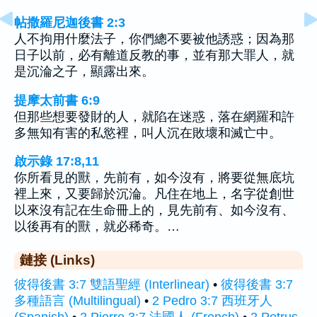
帖撒羅尼迦後書 2:3
人不拘用什麼法子，你們總不要被他誘惑；因為那
日子以前，必有離道反教的事，並有那大罪人，就
是沉淪之子，顯露出來。
提摩太前書 6:9
但那些想要發財的人，就陷在迷惑，落在網羅和許
多無知有害的私慾裡，叫人沉在敗壞和滅亡中。
啟示錄 17:8,11
你所看見的獸，先前有，如今沒有，將要從無底坑
裡上來，又要歸於沉淪。凡住在地上，名字從創世
以來沒有記在生命冊上的，見先前有、如今沒有、
以後再有的獸，就必稀奇。…
鏈接 (Links)
彼得後書 3:7 雙語聖經 (Interlinear)
•
彼得後書 3:7
多種語言 (Multilingual)
•
2 Pedro 3:7 西班牙人