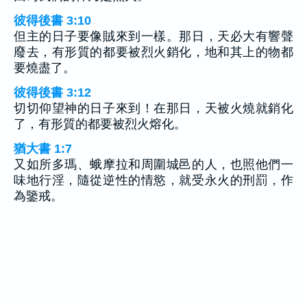
彼得後書 3:10
但主的日子要像賊來到一樣。那日，天必大有響聲
廢去，有形質的都要被烈火銷化，地和其上的物都
要燒盡了。
彼得後書 3:12
切切仰望神的日子來到！在那日，天被火燒就銷化
了，有形質的都要被烈火熔化。
猶大書 1:7
又如所多瑪、蛾摩拉和周圍城邑的人，也照他們一
味地行淫，隨從逆性的情慾，就受永火的刑罰，作
為鑒戒。