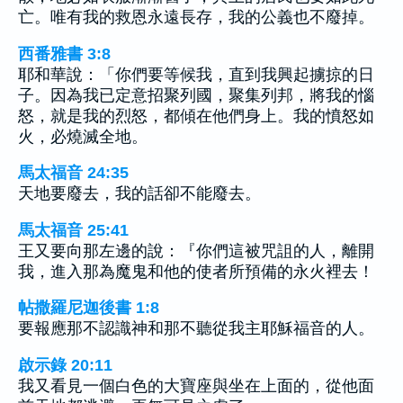
亡。唯有我的救恩永遠長存，我的公義也不廢掉。
西番雅書 3:8
耶和華說：「你們要等候我，直到我興起擄掠的日
子。因為我已定意招聚列國，聚集列邦，將我的惱
怒，就是我的烈怒，都傾在他們身上。我的憤怒如
火，必燒滅全地。
馬太福音 24:35
天地要廢去，我的話卻不能廢去。
馬太福音 25:41
王又要向那左邊的說：『你們這被咒詛的人，離開
我，進入那為魔鬼和他的使者所預備的永火裡去！
帖撒羅尼迦後書 1:8
要報應那不認識神和那不聽從我主耶穌福音的人。
啟示錄 20:11
我又看見一個白色的大寶座與坐在上面的，從他面