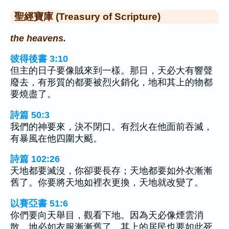
聖經寶庫 (Treasury of Scripture)
the heavens.
彼得後書 3:10
但主的日子要像賊來到一樣。那日，天必大有響聲
廢去，有形質的都要被烈火銷化，地和其上的物都
要燒盡了。
詩篇 50:3
我們的神要來，決不閉口。有烈火在他面前吞滅，
有暴風在他四圍大颳。
詩篇 102:26
天地都要滅沒，你卻要長存；天地都要如外衣漸漸
舊了。你要將天地如裡衣更換，天地就改變了。
以賽亞書 51:6
你們要向天舉目，觀看下地。因為天必像煙雲消
散，地必如衣服漸漸舊了，其上的居民也要如此死