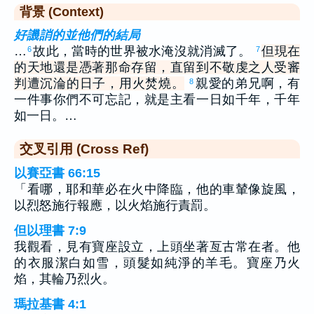
背景 (Context)
好譏誚的並他們的結局
…
故此，當時的世界被水淹沒就消滅了。
但現在
6
7
的天地還是憑著那命存留，直留到不敬虔之人受審
判遭沉淪的日子，用火焚燒。
親愛的弟兄啊，有
8
一件事你們不可忘記，就是主看一日如千年，千年
如一日。…
交叉引用 (Cross Ref)
以賽亞書 66:15
「看哪，耶和華必在火中降臨，他的車輦像旋風，
以烈怒施行報應，以火焰施行責罰。
但以理書 7:9
我觀看，見有寶座設立，上頭坐著亙古常在者。他
的衣服潔白如雪，頭髮如純淨的羊毛。寶座乃火
焰，其輪乃烈火。
瑪拉基書 4:1