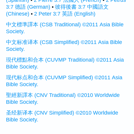
(Spanish)
•
2 Pierre 3:7 法國人 (French)
•
2 Petrus
3:7 德語 (German)
•
彼得後書 3:7 中國語文
(Chinese)
•
2 Peter 3:7 英語 (English)
中文標準譯本 (CSB Traditional) ©2011 Asia Bible
Society.
中文标准译本 (CSB Simplified) ©2011 Asia Bible
Society.
現代標點和合本 (CUVMP Traditional) ©2011 Asia
Bible Society.
现代标点和合本 (CUVMP Simplified) ©2011 Asia
Bible Society.
聖經新譯本 (CNV Traditional) ©2010 Worldwide
Bible Society.
圣经新译本 (CNV Simplified) ©2010 Worldwide
Bible Society.