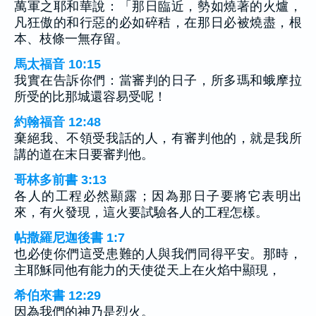
萬軍之耶和華說：「那日臨近，勢如燒著的火爐，
凡狂傲的和行惡的必如碎秸，在那日必被燒盡，根
本、枝條一無存留。
馬太福音 10:15
我實在告訴你們：當審判的日子，所多瑪和蛾摩拉
所受的比那城還容易受呢！
約翰福音 12:48
棄絕我、不領受我話的人，有審判他的，就是我所
講的道在末日要審判他。
哥林多前書 3:13
各人的工程必然顯露；因為那日子要將它表明出
來，有火發現，這火要試驗各人的工程怎樣。
帖撒羅尼迦後書 1:7
也必使你們這受患難的人與我們同得平安。那時，
主耶穌同他有能力的天使從天上在火焰中顯現，
希伯來書 12:29
因為我們的神乃是烈火。