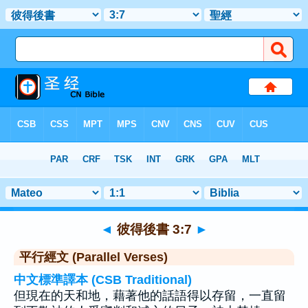
聖經
>
彼得後書
>
章 3
> 聖經金句 7
◄
彼得後書 3:7
►
平行經文 (Parallel Verses)
中文標準譯本 (CSB Traditional)
但現在的天和地，藉著他的話語得以存留，一直留