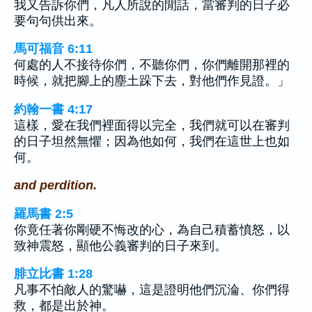
我又告訴你們，凡人所說的閒話，當審判的日子必
要句句供出來。
馬可福音 6:11
何處的人不接待你們，不聽你們，你們離開那裡的
時候，就把腳上的塵土跺下去，對他們作見證。」
約翰一書 4:17
這樣，愛在我們裡面得以完全，我們就可以在審判
的日子坦然無懼；因為他如何，我們在這世上也如
何。
and perdition.
羅馬書 2:5
你竟任著你剛硬不悔改的心，為自己積蓄憤怒，以
致神震怒，顯他公義審判的日子來到。
腓立比書 1:28
凡事不怕敵人的驚嚇，這是證明他們沉淪、你們得
救，都是出於神。