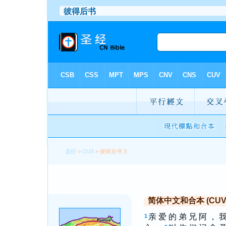
圣经
>
CUS
> 彼得后书 3
简体中文和合本 (CUV Si
亲 爱 的 弟 兄 阿 ， 我
1