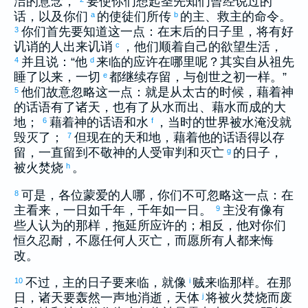
洁的意念，
要使你们想起圣先知们曾经说过的
话，以及你们
的使徒们所传
的主、救主的命令。
a
b
你们首先要知道这一点：在末后的日子里，将有好
3
讥诮的人出来讥诮
，他们顺着自己的欲望生活，
c
并且说：“他
来临的应许在哪里呢？其实自从祖先
4
d
睡了以来，一切
都继续存留，与创世之初一样。”
e
他们故意忽略这一点：就是从太古的时候，藉着神
5
的话语有了诸天，也有了从水而出、藉水而成的大
地；
藉着神的话语和水
，当时的世界被水淹没就
6
f
毁灭了；
但现在的天和地，藉着他的话语得以存
7
留，一直留到不敬神的人受审判和灭亡
的日子，
g
被火焚烧
。
h
可是，各位蒙爱的人哪，你们不可忽略这一点：在
8
主看来，一日如千年，千年如一日。
主没有像有
9
些人认为的那样，拖延所应许的；相反，他对你们
恒久忍耐，不愿任何人灭亡，而愿所有人都来悔
改。
不过，主的日子要来临，就像
贼来临那样。在那
10
i
日，诸天要轰然一声地消逝，天体
将被火焚烧而废
j