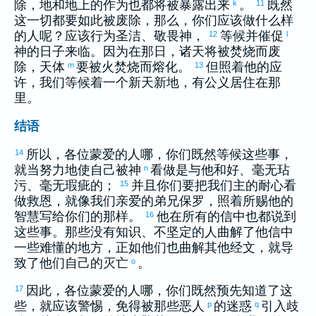
除，地和地上的作为也都将被暴露出来
。
既然
k
11
这一切都要如此被废除，那么，你们应该做什么样
的人呢？应该行为圣洁、敬畏神，
等候并催促
12
l
神的日子来临。因为在那日，诸天将被焚烧而废
除，天体
要被火焚烧而熔化。
但照着他的应
m
13
许，我们等候着一个新天新地，有公义居住在那
里。
结语
所以，各位蒙爱的人哪，你们既然等候这些事，
14
就当努力地使自己被神
看做是与他和好、毫无玷
n
污、毫无瑕疵的；
并且你们要把我们主的耐心看
15
做救恩，就像我们亲爱的弟兄
保罗
，照着所赐他的
智慧写给你们的那样。
他在所有的信中也都说到
16
这些事。那些没有知识、不坚定的人曲解了他信中
一些难懂的地方，正如他们也曲解其他经文，就导
致了他们自己的灭亡
。
o
因此，各位蒙爱的人哪，你们既然预先知道了这
17
些，就应该警惕，免得被那些恶人
的迷惑
引入歧
p
q