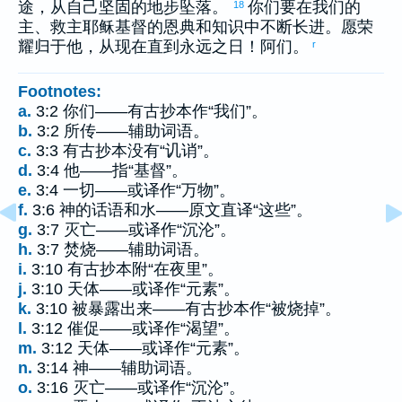
途，从自己坚固的地步坠落。
你们要在我们的
18
主、救主耶稣基督的恩典和知识中不断长进。愿荣
耀归于他，从现在直到永远之日！阿们。
r
Footnotes:
a.
3:2 你们——有古抄本作“我们”。
b.
3:2 所传——辅助词语。
c.
3:3 有古抄本没有“讥诮”。
d.
3:4 他——指“基督”。
e.
3:4 一切——或译作“万物”。
f.
3:6 神的话语和水——原文直译“这些”。
g.
3:7 灭亡——或译作“沉沦”。
h.
3:7 焚烧——辅助词语。
i.
3:10 有古抄本附“在夜里”。
j.
3:10 天体——或译作“元素”。
k.
3:10 被暴露出来——有古抄本作“被烧掉”。
l.
3:12 催促——或译作“渴望”。
m.
3:12 天体——或译作“元素”。
n.
3:14 神——辅助词语。
o.
3:16 灭亡——或译作“沉沦”。