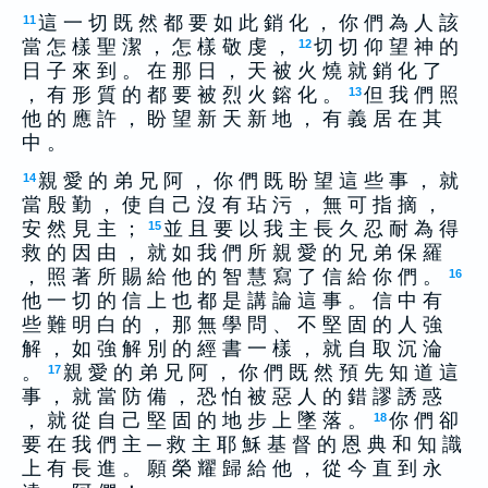
這 一 切 既 然 都 要 如 此 銷 化 ， 你 們 為 人 該
11
當 怎 樣 聖 潔 ， 怎 樣 敬 虔 ，
切 切 仰 望 神 的
12
日 子 來 到 。 在 那 日 ， 天 被 火 燒 就 銷 化 了
， 有 形 質 的 都 要 被 烈 火 鎔 化 。
但 我 們 照
13
他 的 應 許 ， 盼 望 新 天 新 地 ， 有 義 居 在 其
中 。
親 愛 的 弟 兄 阿 ， 你 們 既 盼 望 這 些 事 ， 就
14
當 殷 勤 ， 使 自 己 沒 有 玷 污 ， 無 可 指 摘 ，
安 然 見 主 ；
並 且 要 以 我 主 長 久 忍 耐 為 得
15
救 的 因 由 ， 就 如 我 們 所 親 愛 的 兄 弟 保 羅
， 照 著 所 賜 給 他 的 智 慧 寫 了 信 給 你 們 。
16
他 一 切 的 信 上 也 都 是 講 論 這 事 。 信 中 有
些 難 明 白 的 ， 那 無 學 問 、 不 堅 固 的 人 強
解 ， 如 強 解 別 的 經 書 一 樣 ， 就 自 取 沉 淪
。
親 愛 的 弟 兄 阿 ， 你 們 既 然 預 先 知 道 這
17
事 ， 就 當 防 備 ， 恐 怕 被 惡 人 的 錯 謬 誘 惑
， 就 從 自 己 堅 固 的 地 步 上 墜 落 。
你 們 卻
18
要 在 我 們 主 ─ 救 主 耶 穌 基 督 的 恩 典 和 知 識
上 有 長 進 。 願 榮 耀 歸 給 他 ， 從 今 直 到 永