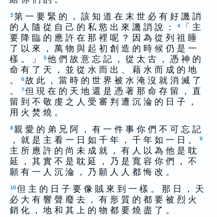
第 一 要 緊 的 ， 該 知 道 在 末 世 必 有 好 譏 誚
3
的 人 隨 從 自 己 的 私 慾 出 來 譏 誚 說 ：
「 主
4
要 降 臨 的 應 許 在 那 裡 呢 ？ 因 為 從 列 祖 睡
了 以 來 ， 萬 物 與 起 初 創 造 的 時 候 仍 是 一
樣 。 」
他 們 故 意 忘 記 ， 從 太 古 ， 憑 神 的
5
命 有 了 天 ， 並 從 水 而 出 、 藉 水 而 成 的 地
。
故 此 ， 當 時 的 世 界 被 水 淹 沒 就 消 滅 了
6
。
但 現 在 的 天 地 還 是 憑 著 那 命 存 留 ， 直
7
留 到 不 敬 虔 之 人 受 審 判 遭 沉 淪 的 日 子 ，
用 火 焚 燒 。
親 愛 的 弟 兄 阿 ， 有 一 件 事 你 們 不 可 忘 記
8
， 就 是 主 看 一 日 如 千 年 ， 千 年 如 一 日 。
9
主 所 應 許 的 尚 未 成 就 ， 有 人 以 為 他 是 耽
延 ， 其 實 不 是 耽 延 ， 乃 是 寬 容 你 們 ， 不
願 有 一 人 沉 淪 ， 乃 願 人 人 都 悔 改 。
但 主 的 日 子 要 像 賊 來 到 一 樣 。 那 日 ， 天
10
必 大 有 響 聲 廢 去 ， 有 形 質 的 都 要 被 烈 火
銷 化 ， 地 和 其 上 的 物 都 要 燒 盡 了 。