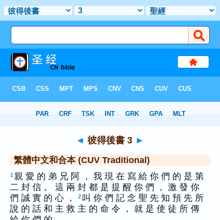
聖經
>
CUV
> 彼得後書 3
◄
彼得後書 3
►
繁體中文和合本 (CUV Traditional)
親 愛 的 弟 兄 阿 ， 我 現 在 寫 給 你 們 的 是 第
1
二 封 信 。 這 兩 封 都 是 提 醒 你 們 ， 激 發 你
們 誠 實 的 心 ，
叫 你 們 記 念 聖 先 知 預 先 所
2
說 的 話 和 主 救 主 的 命 令 ， 就 是 使 徒 所 傳
給 你 們 的 。