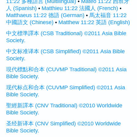
11:22 多種語言 (Multilingual)
•
Mateo 11:22 西班牙
人 (Spanish)
•
Matthieu 11:22 法國人 (French)
•
Matthaeus 11:22 德語 (German)
•
馬太福音 11:22
中國語文 (Chinese)
•
Matthew 11:22 英語 (English)
中文標準譯本 (CSB Traditional) ©2011 Asia Bible
Society.
中文标准译本 (CSB Simplified) ©2011 Asia Bible
Society.
現代標點和合本 (CUVMP Traditional) ©2011 Asia
Bible Society.
现代标点和合本 (CUVMP Simplified) ©2011 Asia
Bible Society.
聖經新譯本 (CNV Traditional) ©2010 Worldwide
Bible Society.
圣经新译本 (CNV Simplified) ©2010 Worldwide
Bible Society.