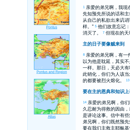
亲爱的弟兄啊，我现
1
先知预先所说的话和主
从自己的私欲出来讥诮
样。”
他们故意忘记
5
消灭了。
但现在的天
7
主的日子要像贼来到
亲爱的弟兄啊，有一
8
以为他是耽延，其实不
一样。那日，天必大有
此销化，你们为人该当
的都要被烈火熔化。
13
要在主的恩典和知识上
亲爱的弟兄啊，你们
14
久忍耐为得救的因由，
是讲论这事。信中有些
弟兄啊，你们既然预先
要在我们主救主耶稣基