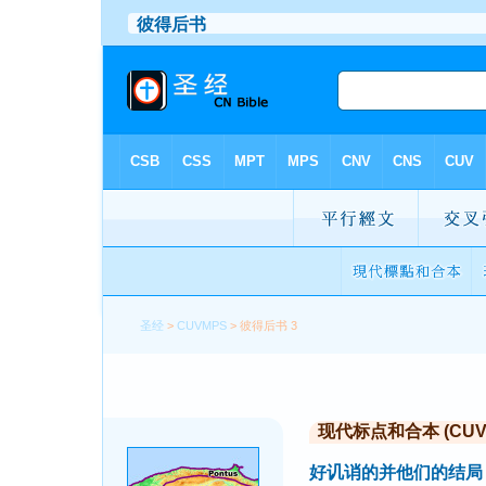
圣经
>
CUVMPS
> 彼得后书 3
现代标点和合本 (CUVMP 
好讥诮的并他们的结局