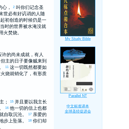
的心，
叫你们记念圣
2
末世必有好讥诮的人随
与起初创造的时候仍是一
当时的世界被水淹没就
用火焚烧。
应许的尚未成就，有人
但主的日子要像贼来到
了。
这一切既然都要如
11
被火烧就销化了，有形质
见主；
并且要以我主长
15
们。
他一切的信上也都
16
就自取沉沦。
亲爱的
17
地步上坠落。
你们却
18
。