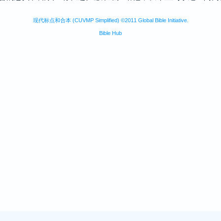
现代标点和合本 (CUVMP Simplified) ©2011 Global Bible Initiative.
Bible Hub