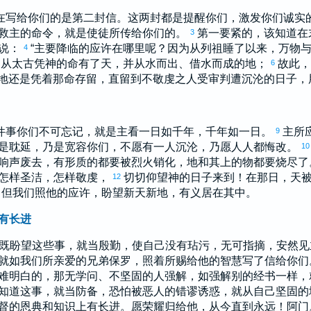
在写给你们的是第二封信。这两封都是提醒你们，激发你们诚实
救主的命令，就是使徒所传给你们的。
第一要紧的，该知道在
3
说：
“主要降临的应许在哪里呢？因为从列祖睡了以来，万物
4
：从太古凭神的命有了天，并从水而出、借水而成的地；
故此，
6
地还是凭着那命存留，直留到不敬虔之人受审判遭沉沦的日子，
件事你们不可忘记，就是主看一日如千年，千年如一日。
主所
9
是耽延，乃是宽容你们，不愿有一人沉沦，乃愿人人都悔改。
10
响声废去，有形质的都要被烈火销化，地和其上的物都要烧尽
怎样圣洁，怎样敬虔，
切切仰望神的日子来到！在那日，天
12
但我们照他的应许，盼望新天新地，有义居在其中。
有长进
既盼望这些事，就当殷勤，使自己没有玷污，无可指摘，安然
就如我们所亲爱的兄弟
保罗
，照着所赐给他的智慧写了信给你
难明白的，那无学问、不坚固的人强解，如强解别的经书一样，
知道这事，就当防备，恐怕被恶人的错谬诱惑，就从自己坚固的
督的恩典和知识上有长进。愿荣耀归给他，从今直到永远！阿门