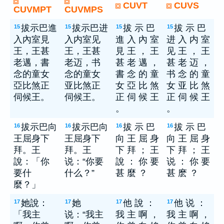
CUVT
CUVS
CUVMPT
CUVMPS
拔示巴進
拔示巴进
拔 示 巴
拔 示 巴
15
15
15
15
入內室見
入内室见
進 入 內 室
进 入 内 室
王，王甚
王，王甚
見 王 ， 王
见 王 ， 王
老邁，書
老迈，书
甚 老 邁 ，
甚 老 迈 ，
念的童女
念的童女
書 念 的 童
书 念 的 童
亞比煞正
亚比煞正
女 亞 比 煞
女 亚 比 煞
伺候王。
伺候王。
正 伺 候 王
正 伺 候 王
。
。
拔示巴向
拔示巴向
拔 示 巴
拔 示 巴
16
16
16
16
王屈身下
王屈身下
向 王 屈 身
向 王 屈 身
拜。王
拜。王
下 拜 ； 王
下 拜 ； 王
說：「你
说：“你要
說 ： 你 要
说 ： 你 要
要什
什么？”
甚 麼 ？
甚 麽 ？
麼？」
她說：
她
他 說 ：
他 说 ：
17
17
17
17
「我主
说：“我主
我 主 啊 ，
我 主 啊 ，