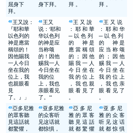
屈身下
身下拜。
拜 。
拜 。
拜。
王又說：
王又
王 又 說
王 又 说
48
48
48
48
『耶和華
说：‘耶和
： 耶 和 華
： 耶 和 华
以色列的
华以色列
─ 以 色 列
─ 以 色 列
神是應當
的神是应
的 神 是
的 神 是
稱頌的！
当称颂
應 當 稱 頌
应 当 称 颂
因他賜我
的！因他
的 ； 因 他
的 ； 因 他
一人今日
赐我一人
賜 我 一 人
赐 我 一 人
坐在我的
今日坐在
今 日 坐 在
今 日 坐 在
位上，我
我的位
我 的 位 上
我 的 位 上
也親眼看
上，我也
， 我 也 親
， 我 也 亲
見
亲眼看见
眼 看 見 了
眼 看 见 了
了。』」
了。’”
。
。
亞多尼雅
亚多尼雅
亞 多 尼
亚 多 尼
49
49
49
49
的眾客聽
的众客听
雅 的 眾 客
雅 的 众 客
見這話就
见这话就
聽 見 這 話
听 见 这 话
都驚懼，
都惊惧，
就 都 驚 懼
就 都 惊 惧