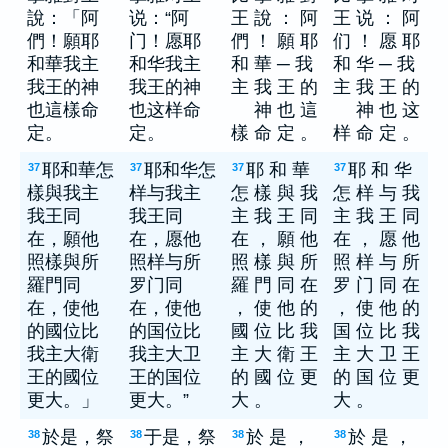
說：「阿
说：“阿
王 說 ： 阿
王 说 ： 阿
們！願耶
门！愿耶
們 ！ 願 耶
们 ！ 愿 耶
和華我主
和华我主
和 華 ─ 我
和 华 ─ 我
我王的神
我王的神
主 我 王 的
主 我 王 的
也這樣命
也这样命
神 也 這
神 也 这
定。
定。
樣 命 定 。
样 命 定 。
耶和華怎
耶和华怎
耶 和 華
耶 和 华
37
37
37
37
樣與我主
样与我主
怎 樣 與 我
怎 样 与 我
我王同
我王同
主 我 王 同
主 我 王 同
在，願他
在，愿他
在 ， 願 他
在 ， 愿 他
照樣與所
照样与所
照 樣 與 所
照 样 与 所
羅門同
罗门同
羅 門 同 在
罗 门 同 在
在，使他
在，使他
， 使 他 的
， 使 他 的
的國位比
的国位比
國 位 比 我
国 位 比 我
我主大衛
我主大卫
主 大 衛 王
主 大 卫 王
王的國位
王的国位
的 國 位 更
的 国 位 更
更大。」
更大。”
大 。
大 。
於是，祭
于是，祭
於 是 ，
於 是 ，
38
38
38
38