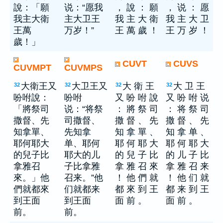
說：「願
说：“愿我
， 說 ： 願
， 说 ： 愿
我主大衛
主大卫王
我 主 大 衛
我 主 大 卫
王萬
万岁！”
王 萬 歲 ！
王 万 岁 ！
歲！」
CUVT
CUVS
CUVMPT
CUVMPS
大衛王又
大卫王又
大 衛 王
大 卫 王
32
32
32
32
吩咐說：
吩咐
又 吩 咐 說
又 吩 咐 说
「將祭司
说：“将祭
： 將 祭 司
： 将 祭 司
撒督、先
司撒督、
撒 督 、 先
撒 督 、 先
知拿單、
先知拿
知 拿 單 、
知 拿 单 、
耶何耶大
单、耶何
耶 何 耶 大
耶 何 耶 大
的兒子比
耶大的儿
的 兒 子 比
的 儿 子 比
拿雅召
子比拿雅
拿 雅 召 來
拿 雅 召 来
來。」他
召来。”他
！ 他 們 就
！ 他 们 就
們就都來
们就都来
都 來 到 王
都 来 到 王
到王面
到王面
面 前 。
面 前 。
前。
前。