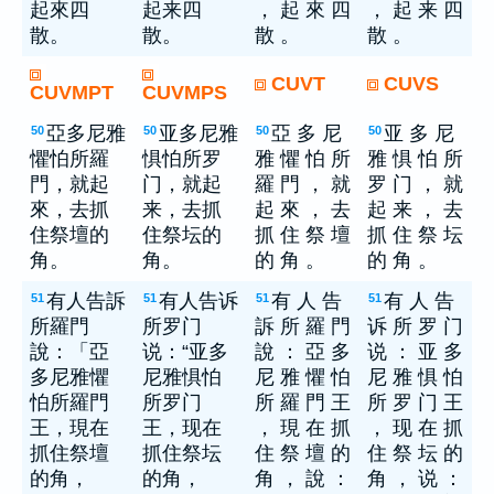
起來四
起来四
， 起 來 四
， 起 来 四
散。
散。
散 。
散 。
CUVT
CUVS
CUVMPT
CUVMPS
亞多尼雅
亚多尼雅
亞 多 尼
亚 多 尼
50
50
50
50
懼怕所羅
惧怕所罗
雅 懼 怕 所
雅 惧 怕 所
門，就起
门，就起
羅 門 ， 就
罗 门 ， 就
來，去抓
来，去抓
起 來 ， 去
起 来 ， 去
住祭壇的
住祭坛的
抓 住 祭 壇
抓 住 祭 坛
角。
角。
的 角 。
的 角 。
有人告訴
有人告诉
有 人 告
有 人 告
51
51
51
51
所羅門
所罗门
訴 所 羅 門
诉 所 罗 门
說：「亞
说：“亚多
說 ： 亞 多
说 ： 亚 多
多尼雅懼
尼雅惧怕
尼 雅 懼 怕
尼 雅 惧 怕
怕所羅門
所罗门
所 羅 門 王
所 罗 门 王
王，現在
王，现在
， 現 在 抓
， 现 在 抓
抓住祭壇
抓住祭坛
住 祭 壇 的
住 祭 坛 的
的角，
的角，
角 ， 說 ：
角 ， 说 ：