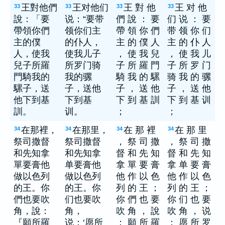
王對他們
王对他们
王 對 他
王 对 他
33
33
33
33
說：「要
说：“要带
們 說 ： 要
们 说 ： 要
帶領你們
领你们主
帶 領 你 們
带 领 你 们
主的僕
的仆人，
主 的 僕 人
主 的 仆 人
人，使我
使我儿子
， 使 我 兒
， 使 我 儿
兒子所羅
所罗门骑
子 所 羅 門
子 所 罗 门
門騎我的
我的骡
騎 我 的 騾
骑 我 的 骡
騾子，送
子，送他
子 ， 送 他
子 ， 送 他
他下到基
下到基
下 到 基 訓
下 到 基 训
訓。
训。
；
；
在那裡，
在那里，
在 那 裡
在 那 里
34
34
34
34
祭司撒督
祭司撒督
， 祭 司 撒
， 祭 司 撒
和先知拿
和先知拿
督 和 先 知
督 和 先 知
單要膏他
单要膏他
拿 單 要 膏
拿 单 要 膏
做以色列
做以色列
他 作 以 色
他 作 以 色
的王。你
的王。你
列 的 王 ；
列 的 王 ；
們也要吹
们也要吹
你 們 也 要
你 们 也 要
角，說：
角，
吹 角 ， 說
吹 角 ， 说
『願所羅
说：‘愿所
： 願 所 羅
： 愿 所 罗