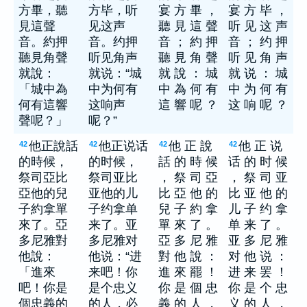
方畢，聽
方毕，听
宴 方 畢 ，
宴 方 毕 ，
見這聲
见这声
聽 見 這 聲
听 见 这 声
音。約押
音。约押
音 ； 約 押
音 ； 约 押
聽見角聲
听见角声
聽 見 角 聲
听 见 角 声
就說：
就说：“城
就 說 ： 城
就 说 ： 城
「城中為
中为何有
中 為 何 有
中 为 何 有
何有這響
这响声
這 響 呢 ？
这 响 呢 ？
聲呢？」
呢？”
他正說話
他正说话
他 正 說
他 正 说
42
42
42
42
的時候，
的时候，
話 的 時 候
话 的 时 候
祭司亞比
祭司亚比
， 祭 司 亞
， 祭 司 亚
亞他的兒
亚他的儿
比 亞 他 的
比 亚 他 的
子約拿單
子约拿单
兒 子 約 拿
儿 子 约 拿
來了。亞
来了。亚
單 來 了 。
单 来 了 。
多尼雅對
多尼雅对
亞 多 尼 雅
亚 多 尼 雅
他說：
他说：“进
對 他 說 ：
对 他 说 ：
「進來
来吧！你
進 來 罷 ！
进 来 罢 ！
吧！你是
是个忠义
你 是 個 忠
你 是 个 忠
個忠義的
的人，必
義 的 人 ，
义 的 人 ，