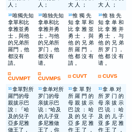
人；
人；
大 人 ；
大 人 ；
唯獨先知
唯独先知
惟 獨 先
惟 独 先
10
10
10
10
拿單和比
拿单和比
知 拿 單 和
知 拿 单 和
拿雅並勇
拿雅并勇
比 拿 雅 並
比 拿 雅 并
士，與他
士，与他
勇 士 ， 與
勇 士 ， 与
的兄弟所
的兄弟所
他 的 兄 弟
他 的 兄 弟
羅門，他
罗门，他
所 羅 門 ，
所 罗 门 ，
都沒有
都没有
他 都 沒 有
他 都 没 有
請。
请。
請 。
请 。
CUVT
CUVS
CUVMPT
CUVMPS
拿單對所
拿单对所
拿 單 對
拿 单 对
11
11
11
11
羅門的母
罗门的母
所 羅 門 的
所 罗 门 的
親拔示巴
亲拔示巴
母 親 拔 示
母 亲 拔 示
說：「哈
说：“哈及
巴 說 ： 哈
巴 说 ： 哈
及的兒子
的儿子亚
及 的 兒 子
及 的 儿 子
亞多尼雅
多尼雅做
亞 多 尼 雅
亚 多 尼 雅
做王了，
王了，你
作 王 了 ，
作 王 了 ，