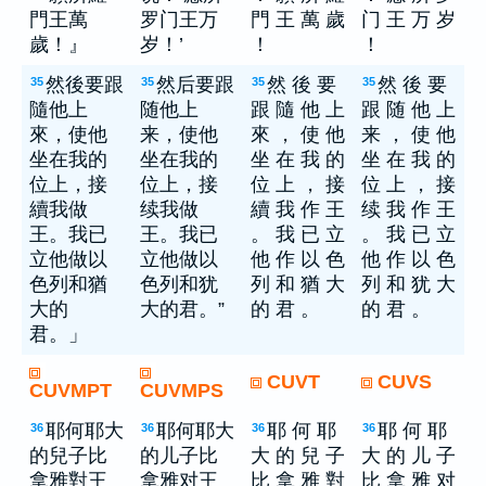
門王萬
罗门王万
門 王 萬 歲
门 王 万 岁
歲！』
岁！’
！
！
然後要跟
然后要跟
然 後 要
然 後 要
35
35
35
35
隨他上
随他上
跟 隨 他 上
跟 随 他 上
來，使他
来，使他
來 ， 使 他
来 ， 使 他
坐在我的
坐在我的
坐 在 我 的
坐 在 我 的
位上，接
位上，接
位 上 ， 接
位 上 ， 接
續我做
续我做
續 我 作 王
续 我 作 王
王。我已
王。我已
。 我 已 立
。 我 已 立
立他做以
立他做以
他 作 以 色
他 作 以 色
色列和猶
色列和犹
列 和 猶 大
列 和 犹 大
大的
大的君。”
的 君 。
的 君 。
君。」
CUVT
CUVS
CUVMPT
CUVMPS
耶何耶大
耶何耶大
耶 何 耶
耶 何 耶
36
36
36
36
的兒子比
的儿子比
大 的 兒 子
大 的 儿 子
拿雅對王
拿雅对王
比 拿 雅 對
比 拿 雅 对