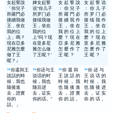
女起誓說
婢女起誓
女 起 誓 說
女 起 誓 说
「你兒子
说“你儿子
： 你 兒 子
： 你 儿 子
所羅門必
所罗门必
所 羅 門 必
所 罗 门 必
接續我做
接续我做
接 續 我 作
接 续 我 作
王，坐在
王，坐在
王 ， 坐 在
王 ， 坐 在
我的位
我的位
我 的 位 上
我 的 位 上
上」嗎？
上”吗？现
麼 ？ 現 在
麽 ？ 现 在
現在亞多
在亚多尼
亞 多 尼 雅
亚 多 尼 雅
尼雅怎麼
雅怎么做
怎 麼 作 了
怎 麽 作 了
做了王
了王呢？’
王 呢 ？
王 呢 ？
呢？』
你還與王
你还与王
你 還 與
你 还 与
14
14
14
14
說話的時
说话的时
王 說 話 的
王 说 话 的
候，我也
候，我也
時 候 ， 我
时 候 ， 我
隨後進
随后进
也 隨 後 進
也 随 後 进
去，證實
去，证实
去 ， 證 實
去 ， 证 实
你的
你的话。”
你 的 話 。
你 的 话 。
話。」