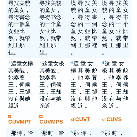
尋找美貌
寻找美貌
境 尋 找 美
境 寻 找 美
的童女，
的童女，
貌 的 童 女
貌 的 童 女
尋得書念
寻得书念
， 尋 得 書
， 寻 得 书
的一個童
的一个童
念 的 一 個
念 的 一 个
女亞比
女亚比
童 女 亞 比
童 女 亚 比
煞，就帶
煞，就带
煞 ， 就 帶
煞 ， 就 带
到王那
到王那
到 王 那 裡
到 王 那 里
裡。
里。
。
。
這童女極
这童女极
這 童 女
这 童 女
4
4
4
4
其美貌，
其美貌，
極 其 美 貌
极 其 美 貌
她奉養
她奉养
， 他 奉 養
， 他 奉 养
王，伺候
王，伺候
王 ， 伺 候
王 ， 伺 候
王，王卻
王，王却
王 ， 王 卻
王 ， 王 却
沒有與她
没有与她
沒 有 與 他
没 有 与 他
親近。
亲近。
親 近 。
亲 近 。
CUVT
CUVS
CUVMPT
CUVMPS
那時，哈
那时，哈
那 時 ，
那 时 ，
5
5
5
5