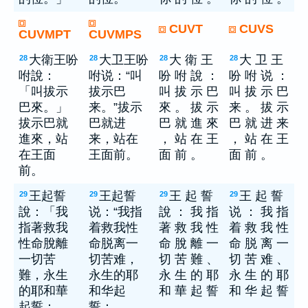
CUVT
CUVS
CUVMPT
CUVMPS
大衛王吩
大卫王吩
大 衛 王
大 卫 王
28
28
28
28
咐說：
咐说：“叫
吩 咐 說 ：
吩 咐 说 ：
「叫拔示
拔示巴
叫 拔 示 巴
叫 拔 示 巴
巴來。」
来。”拔示
來 。 拔 示
来 。 拔 示
拔示巴就
巴就进
巴 就 進 來
巴 就 进 来
進來，站
来，站在
， 站 在 王
， 站 在 王
在王面
王面前。
面 前 。
面 前 。
前。
王起誓
王起誓
王 起 誓
王 起 誓
29
29
29
29
說：「我
说：“我指
說 ： 我 指
说 ： 我 指
指著救我
着救我性
著 救 我 性
着 救 我 性
性命脫離
命脱离一
命 脫 離 一
命 脱 离 一
一切苦
切苦难，
切 苦 難 、
切 苦 难 、
難，永生
永生的耶
永 生 的 耶
永 生 的 耶
的耶和華
和华起
和 華 起 誓
和 华 起 誓
起誓：
誓：
。
。