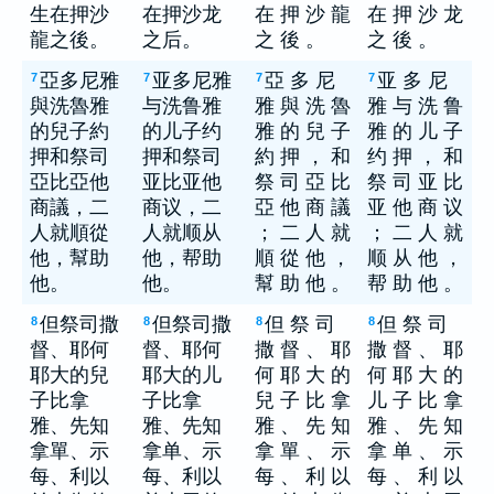
生在押沙
在押沙龙
在 押 沙 龍
在 押 沙 龙
龍之後。
之后。
之 後 。
之 後 。
亞多尼雅
亚多尼雅
亞 多 尼
亚 多 尼
7
7
7
7
與洗魯雅
与洗鲁雅
雅 與 洗 魯
雅 与 洗 鲁
的兒子約
的儿子约
雅 的 兒 子
雅 的 儿 子
押和祭司
押和祭司
約 押 ， 和
约 押 ， 和
亞比亞他
亚比亚他
祭 司 亞 比
祭 司 亚 比
商議，二
商议，二
亞 他 商 議
亚 他 商 议
人就順從
人就顺从
； 二 人 就
； 二 人 就
他，幫助
他，帮助
順 從 他 ，
顺 从 他 ，
他。
他。
幫 助 他 。
帮 助 他 。
但祭司撒
但祭司撒
但 祭 司
但 祭 司
8
8
8
8
督、耶何
督、耶何
撒 督 、 耶
撒 督 、 耶
耶大的兒
耶大的儿
何 耶 大 的
何 耶 大 的
子比拿
子比拿
兒 子 比 拿
儿 子 比 拿
雅、先知
雅、先知
雅 、 先 知
雅 、 先 知
拿單、示
拿单、示
拿 單 、 示
拿 单 、 示
每、利以
每、利以
每 、 利 以
每 、 利 以