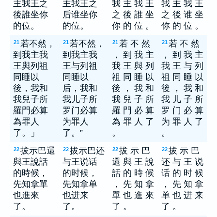
主我王之
主我王之
我 主 我 王
我 主 我 王
後誰坐你
后谁坐你
之 後 誰 坐
之 後 谁 坐
的位。
的位。
你 的 位 。
你 的 位 。
若不然，
若不然，
若 不 然
若 不 然
21
21
21
21
到我主我
到我主我
， 到 我 主
， 到 我 主
王與列祖
王与列祖
我 王 與 列
我 王 与 列
同睡以
同睡以
祖 同 睡 以
祖 同 睡 以
後，我和
后，我和
後 ， 我 和
後 ， 我 和
我兒子所
我儿子所
我 兒 子 所
我 儿 子 所
羅門必算
罗门必算
羅 門 必 算
罗 门 必 算
為罪人
为罪人
為 罪 人 了
为 罪 人 了
了。」
了。”
。
。
拔示巴還
拔示巴还
拔 示 巴
拔 示 巴
22
22
22
22
與王說話
与王说话
還 與 王 說
还 与 王 说
的時候，
的时候，
話 的 時 候
话 的 时 候
先知拿單
先知拿单
， 先 知 拿
， 先 知 拿
也進來
也进来
單 也 進 來
单 也 进 来
了。
了。
了 。
了 。