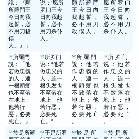
說：『願
说：‘愿所
願 所 羅 門
愿 所 罗 门
所羅門王
罗门王今
王 今 日 向
王 今 日 向
今日向我
日向我起
我 起 誓 ，
我 起 誓 ，
起誓，必
誓，必不
必 不 用 刀
必 不 用 刀
不用刀殺
用刀杀仆
殺 僕 人 。
杀 仆 人 。
僕
人。’”
人。』」
所羅門
所罗门
所 羅 門
所 罗 门
52
52
52
52
說：「他
说：“他若
說 ： 他 若
说 ： 他 若
若做忠義
做忠义的
作 忠 義 的
作 忠 义 的
的人，連
人，连一
人 ， 連 一
人 ， 连 一
一根頭髮
根头发也
根 頭 髮 也
根 头 发 也
也不至落
不至落在
不 致 落 在
不 致 落 在
在地上；
地上；他
地 上 ； 他
地 上 ； 他
他若行
若行恶，
若 行 惡 ，
若 行 恶 ，
惡，必要
必要死
必 要 死 亡
必 要 死 亡
死亡。」
亡。”
。
。
於是所羅
于是所罗
於 是 所
於 是 所
53
53
53
53