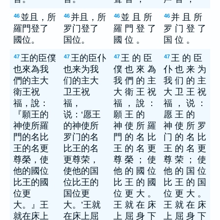
並且，所
并且，所
並 且 所
并 且 所
46
46
46
46
羅門登了
罗门登了
羅 門 登 了
罗 门 登 了
國位。
国位。
國 位 。
国 位 。
王的臣僕
王的臣仆
王 的 臣
王 的 臣
47
47
47
47
也來為我
也来为我
僕 也 來 為
仆 也 来 为
們的主大
们的主大
我 們 的 主
我 们 的 主
衛王祝
卫王祝
大 衛 王 祝
大 卫 王 祝
福，說：
福，
福 ， 說 ：
福 ， 说 ：
『願王的
说：‘愿王
願 王 的
愿 王 的
神使所羅
的神使所
神 使 所 羅
神 使 所 罗
門的名比
罗门的名
門 的 名 比
门 的 名 比
王的名更
比王的名
王 的 名 更
王 的 名 更
尊榮，使
更尊荣，
尊 榮 ； 使
尊 荣 ； 使
他的國位
使他的国
他 的 國 位
他 的 国 位
比王的國
位比王的
比 王 的 國
比 王 的 国
位更
国位更
位 更 大 。
位 更 大 。
大。』王
大。’王就
王 就 在 床
王 就 在 床
就在床上
在床上屈
上 屈 身 下
上 屈 身 下