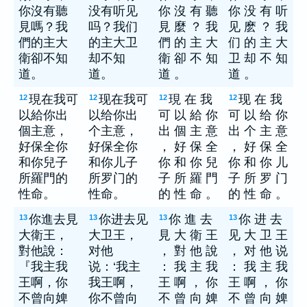
你沒有聽
没有听见
你 沒 有 聽
你 没 有 听
見嗎？我
吗？我们
見 麼 ？ 我
见 麽 ？ 我
們的主大
的主大卫
們 的 主 大
们 的 主 大
衛卻不知
却不知
衛 卻 不 知
卫 却 不 知
道。
道。
道 。
道 。
現在我可
现在我可
現 在 我
现 在 我
12
12
12
12
以給你出
以给你出
可 以 給 你
可 以 给 你
個主意，
个主意，
出 個 主 意
出 个 主 意
好保全你
好保全你
， 好 保 全
， 好 保 全
和你兒子
和你儿子
你 和 你 兒
你 和 你 儿
所羅門的
所罗门的
子 所 羅 門
子 所 罗 门
性命。
性命。
的 性 命 。
的 性 命 。
你進去見
你进去见
你 進 去
你 进 去
13
13
13
13
大衛王，
大卫王，
見 大 衛 王
见 大 卫 王
對他說：
对他
， 對 他 說
， 对 他 说
『我主我
说：‘我主
： 我 主 我
： 我 主 我
王啊，你
我王啊，
王 啊 ， 你
王 啊 ， 你
不曾向婢
你不曾向
不 曾 向 婢
不 曾 向 婢