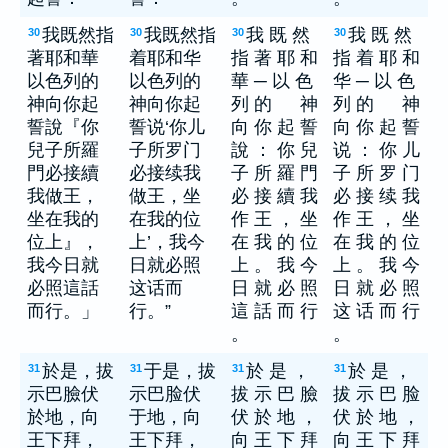
我既然指
我既然指
我 既 然
我 既 然
30
30
30
30
著耶和華
着耶和华
指 著 耶 和
指 着 耶 和
以色列的
以色列的
華 ─ 以 色
华 ─ 以 色
神向你起
神向你起
列 的 神
列 的 神
誓說『你
誓说‘你儿
向 你 起 誓
向 你 起 誓
兒子所羅
子所罗门
說 ： 你 兒
说 ： 你 儿
門必接續
必接续我
子 所 羅 門
子 所 罗 门
我做王，
做王，坐
必 接 續 我
必 接 续 我
坐在我的
在我的位
作 王 ， 坐
作 王 ， 坐
位上』，
上’，我今
在 我 的 位
在 我 的 位
我今日就
日就必照
上 。 我 今
上 。 我 今
必照這話
这话而
日 就 必 照
日 就 必 照
而行。」
行。”
這 話 而 行
这 话 而 行
。
。
於是，拔
于是，拔
於 是 ，
於 是 ，
31
31
31
31
示巴臉伏
示巴脸伏
拔 示 巴 臉
拔 示 巴 脸
於地，向
于地，向
伏 於 地 ，
伏 於 地 ，
王下拜，
王下拜，
向 王 下 拜
向 王 下 拜