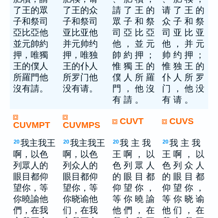
了王的眾
了王的众
請 了 王 的
请 了 王 的
子和祭司
子和祭司
眾 子 和 祭
众 子 和 祭
亞比亞他
亚比亚他
司 亞 比 亞
司 亚 比 亚
並元帥約
并元帅约
他 ， 並 元
他 ， 并 元
押，唯獨
押，唯独
帥 約 押 ；
帅 约 押 ；
王的僕人
王的仆人
惟 獨 王 的
惟 独 王 的
所羅門他
所罗门他
僕 人 所 羅
仆 人 所 罗
沒有請。
没有请。
門 ， 他 沒
门 ， 他 没
有 請 。
有 请 。
CUVT
CUVS
CUVMPT
CUVMPS
我主我王
我主我王
我 主 我
我 主 我
20
20
20
20
啊，以色
啊，以色
王 啊 ， 以
王 啊 ， 以
列眾人的
列众人的
色 列 眾 人
色 列 众 人
眼目都仰
眼目都仰
的 眼 目 都
的 眼 目 都
望你，等
望你，等
仰 望 你 ，
仰 望 你 ，
你曉諭他
你晓谕他
等 你 曉 諭
等 你 晓 谕
們，在我
们，在我
他 們 ， 在
他 们 ， 在