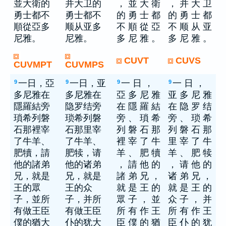
並大衛的
并大卫的
， 並 大 衛
， 并 大 卫
勇士都不
勇士都不
的 勇 士 都
的 勇 士 都
順從亞多
顺从亚多
不 順 從 亞
不 顺 从 亚
尼雅。
尼雅。
多 尼 雅 。
多 尼 雅 。
CUVT
CUVS
CUVMPT
CUVMPS
一日，亞
一日，亚
一 日 ，
一 日 ，
9
9
9
9
多尼雅在
多尼雅在
亞 多 尼 雅
亚 多 尼 雅
隱羅結旁
隐罗结旁
在 隱 羅 結
在 隐 罗 结
瑣希列磐
琐希列磐
旁 、 瑣 希
旁 、 琐 希
石那裡宰
石那里宰
列 磐 石 那
列 磐 石 那
了牛羊、
了牛羊、
裡 宰 了 牛
里 宰 了 牛
肥犢，請
肥犊，请
羊 、 肥 犢
羊 、 肥 犊
他的諸弟
他的诸弟
， 請 他 的
， 请 他 的
兄，就是
兄，就是
諸 弟 兄 ，
诸 弟 兄 ，
王的眾
王的众
就 是 王 的
就 是 王 的
子，並所
子，并所
眾 子 ， 並
众 子 ， 并
有做王臣
有做王臣
所 有 作 王
所 有 作 王
僕的猶大
仆的犹大
臣 僕 的 猶
臣 仆 的 犹