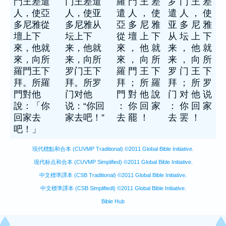
門王差遣
门王差遣
羅 門 王 差
罗 门 王 差
人，使亞
人，使亚
遣 人 ， 使
遣 人 ， 使
多尼雅從
多尼雅从
亞 多 尼 雅
亚 多 尼 雅
壇上下
坛上下
從 壇 上 下
从 坛 上 下
來，他就
来，他就
來 ， 他 就
来 ， 他 就
來，向所
来，向所
來 ， 向 所
来 ， 向 所
羅門王下
罗门王下
羅 門 王 下
罗 门 王 下
拜。所羅
拜。所罗
拜 ； 所 羅
拜 ； 所 罗
門對他
门对他
門 對 他 說
门 对 他 说
說：「你
说：“你回
： 你 回 家
： 你 回 家
回家去
家去吧！”
去 罷 ！
去 罢 ！
吧！」
現代標點和合本 (CUVMP Traditional) ©2011 Global Bible Initiative.
现代标点和合本 (CUVMP Simplified) ©2011 Global Bible Initiative.
中文標準譯本 (CSB Traditional) ©2011 Global Bible Initiative.
中文標準譯本 (CSB Simplifiedl) ©2011 Global Bible Initiative.
Bible Hub