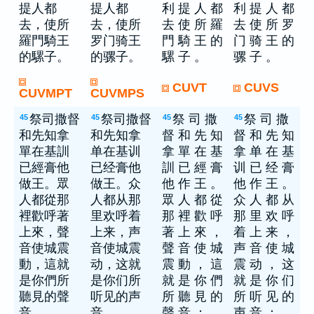
提人都
提人都
利 提 人 都
利 提 人 都
去，使所
去，使所
去 使 所 羅
去 使 所 罗
羅門騎王
罗门骑王
門 騎 王 的
门 骑 王 的
的騾子。
的骡子。
騾 子 。
骡 子 。
CUVT
CUVS
CUVMPT
CUVMPS
祭司撒督
祭司撒督
祭 司 撒
祭 司 撒
45
45
45
45
和先知拿
和先知拿
督 和 先 知
督 和 先 知
單在基訓
单在基训
拿 單 在 基
拿 单 在 基
已經膏他
已经膏他
訓 已 經 膏
训 已 经 膏
做王。眾
做王。众
他 作 王 。
他 作 王 。
人都從那
人都从那
眾 人 都 從
众 人 都 从
裡歡呼著
里欢呼着
那 裡 歡 呼
那 里 欢 呼
上來，聲
上来，声
著 上 來 ，
着 上 来 ，
音使城震
音使城震
聲 音 使 城
声 音 使 城
動，這就
动，这就
震 動 ， 這
震 动 ， 这
是你們所
是你们所
就 是 你 們
就 是 你 们
聽見的聲
听见的声
所 聽 見 的
所 听 见 的
音。
音。
聲 音 ；
声 音 ；