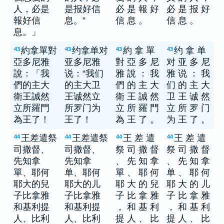
人，必是
是报好信
必 是 報 好
必 是 报 好
報好信
息。”
信 息 。
信 息 。
息。」
約拿單對
约拿单对
約 拿 單
约 拿 单
43
43
43
43
亞多尼雅
亚多尼雅
對 亞 多 尼
对 亚 多 尼
說：「我
说：“我们
雅 說 ： 我
雅 说 ： 我
們的主大
的主大卫
們 的 主 大
们 的 主 大
衛王誠然
王诚然立
衛 王 誠 然
卫 王 诚 然
立所羅門
所罗门为
立 所 羅 門
立 所 罗 门
為王了！
王了！
為 王 了 。
为 王 了 。
王差遣祭
王差遣祭
王 差 遣
王 差 遣
44
44
44
44
司撒督、
司撒督、
祭 司 撒 督
祭 司 撒 督
先知拿
先知拿
、 先 知 拿
、 先 知 拿
單、耶何
单、耶何
單 、 耶 何
单 、 耶 何
耶大的兒
耶大的儿
耶 大 的 兒
耶 大 的 儿
子比拿雅
子比拿雅
子 比 拿 雅
子 比 拿 雅
和基利提
和基利提
， 和 基 利
， 和 基 利
人、比利
人、比利
提 人 、 比
提 人 、 比