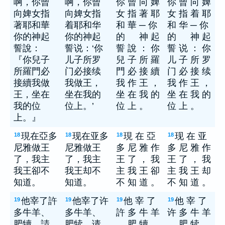
啊，你曾
啊，你曾
你 曾 向 婢
你 曾 向 婢
向婢女指
向婢女指
女 指 著 耶
女 指 着 耶
著耶和華
着耶和华
和 華 ─ 你
和 华 ─ 你
你的神起
你的神起
的 神 起
的 神 起
誓說：
誓说：‘你
誓 說 ： 你
誓 说 ： 你
『你兒子
儿子所罗
兒 子 所 羅
儿 子 所 罗
所羅門必
门必接续
門 必 接 續
门 必 接 续
接續我做
我做王，
我 作 王 ，
我 作 王 ，
王，坐在
坐在我的
坐 在 我 的
坐 在 我 的
我的位
位上。’
位 上 。
位 上 。
上。』
現在亞多
现在亚多
現 在 亞
现 在 亚
18
18
18
18
尼雅做王
尼雅做王
多 尼 雅 作
多 尼 雅 作
了，我主
了，我主
王 了 ， 我
王 了 ， 我
我王卻不
我王却不
主 我 王 卻
主 我 王 却
知道。
知道。
不 知 道 。
不 知 道 。
他宰了許
他宰了许
他 宰 了
他 宰 了
19
19
19
19
多牛羊、
多牛羊、
許 多 牛 羊
许 多 牛 羊
肥犢，請
肥犊，请
、 肥 犢 ，
、 肥 犊 ，