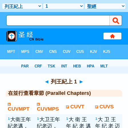
聖經
> 列王紀上 1
◄
列王紀上 1
►
在並行查看章節 (Parallel Chapters)
CUVT
CUVS
CUVMPT
CUVMPS
大衛王年
大卫王年
大 衛 王
大 卫 王
1
1
1
1
紀老邁，
纪老迈，
年 紀 老 邁
年 纪 老 迈