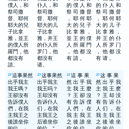
僕人，和
仆人，和
的 僕 人 和
的 仆 人 和
祭司撒
祭司撒
祭 司 撒 督
祭 司 撒 督
督、耶何
督、耶何
， 耶 何 耶
， 耶 何 耶
耶大的兒
耶大的儿
大 的 兒 子
大 的 儿 子
子比拿
子比拿
比 拿 雅 ，
比 拿 雅 ，
雅，並王
雅，并王
並 王 的 僕
并 王 的 仆
的僕人所
的仆人所
人 所 羅 門
人 所 罗 门
羅門，他
罗门，他
， 他 都 沒
， 他 都 没
都沒有
都没有
有 請 。
有 请 。
請。
请。
這事果然
这事果然
這 事 果
这 事 果
27
27
27
27
出乎我主
出乎我主
然 出 乎 我
然 出 乎 我
我王嗎？
我王吗？
主 我 王 麼
主 我 王 麽
王卻沒有
王却没有
？ 王 卻 沒
？ 王 却 没
告訴僕人
告诉仆人
有 告 訴 僕
有 告 诉 仆
們，在我
们，在我
人 們 ， 在
人 们 ， 在
主我王之
主我王之
我 主 我 王
我 主 我 王
後誰坐你
后谁坐你
之 後 誰 坐
之 後 谁 坐
的位。」
的位。”
你 的 位 。
你 的 位 。