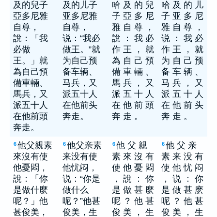
及的兒子
及的儿子
哈 及 的 兒
哈 及 的 儿
亞多尼雅
亚多尼雅
子 亞 多 尼
子 亚 多 尼
自尊，
自尊，
雅 自 尊 ，
雅 自 尊 ，
說：「我
说：“我必
說 ： 我 必
说 ： 我 必
必做
做王。”就
作 王 ， 就
作 王 ， 就
王。」就
为自己预
為 自 己 預
为 自 己 预
為自己預
备车辆、
備 車 輛 、
备 车 辆 、
備車輛、
马兵，又
馬 兵 ， 又
马 兵 ， 又
馬兵，又
派五十人
派 五 十 人
派 五 十 人
派五十人
在他前头
在 他 前 頭
在 他 前 头
在他前頭
奔走。
奔 走 。
奔 走 。
奔走。
他父親素
他父亲素
他 父 親
他 父 亲
6
6
6
6
來沒有使
来没有使
素 來 沒 有
素 来 没 有
他憂悶，
他忧闷，
使 他 憂 悶
使 他 忧 闷
說：「你
说：“你是
， 說 ： 你
， 说 ： 你
是做什麼
做什么
是 做 甚 麼
是 做 甚 麽
呢？」他
呢？”他甚
呢 ？ 他 甚
呢 ？ 他 甚
甚俊美，
俊美，生
俊 美 ， 生
俊 美 ， 生