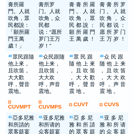
膏所羅
膏所罗
膏 膏 所 羅
膏 膏 所 罗
門。人就
门。人就
門 。 人 就
门 。 人 就
吹角，眾
吹角，众
吹 角 ， 眾
吹 角 ， 众
民都說：
民都
民 都 說 ：
民 都 说 ：
「願所羅
说：“愿所
願 所 羅 門
愿 所 罗 门
門王萬
罗门王万
王 萬 歲 ！
王 万 岁 ！
歲！」
岁！”
眾民跟隨
众民跟随
眾 民 跟
众 民 跟
40
40
40
40
他上來，
他上来，
隨 他 上 來
随 他 上 来
且吹笛，
且吹笛，
， 且 吹 笛
， 且 吹 笛
大大歡
大大欢
， 大 大 歡
， 大 大 欢
呼，聲音
呼，声音
呼 ， 聲 音
呼 ， 声 音
震地。
震地。
震 地 。
震 地 。
CUVT
CUVS
CUVMPT
CUVMPS
亞多尼雅
亚多尼雅
亞 多 尼
亚 多 尼
41
41
41
41
和所請的
和所请的
雅 和 所 請
雅 和 所 请
眾客筵宴
众客筵宴
的 眾 客 筵
的 众 客 筵