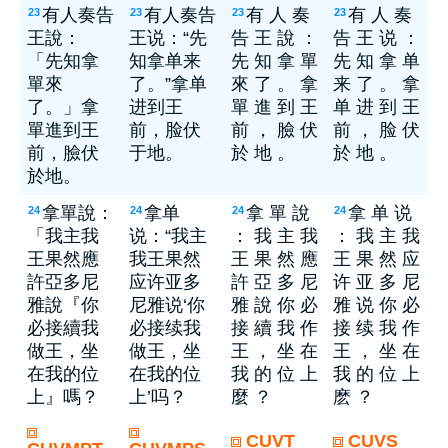
有人奏告
有人奏告
有 人 奏
有 人 奏
23
23
23
23
王說：
王说：“先
告 王 說 ：
告 王 说 ：
「先知拿
知拿单来
先 知 拿 單
先 知 拿 单
單來
了。”拿单
來 了 。 拿
来 了 。 拿
了。」拿
进到王
單 進 到 王
单 进 到 王
單進到王
前，脸伏
前 ， 臉 伏
前 ， 脸 伏
前，臉伏
于地。
於 地 。
於 地 。
於地。
拿單說：
拿单
拿 單 說
拿 单 说
24
24
24
24
「我主我
说：“我主
： 我 主 我
： 我 主 我
王果然應
我王果然
王 果 然 應
王 果 然 应
許亞多尼
应许亚多
許 亞 多 尼
许 亚 多 尼
雅說『你
尼雅说‘你
雅 說 你 必
雅 说 你 必
必接續我
必接续我
接 續 我 作
接 续 我 作
做王，坐
做王，坐
王 ， 坐 在
王 ， 坐 在
在我的位
在我的位
我 的 位 上
我 的 位 上
上』嗎？
上’吗？
麼 ？
麽 ？
CUVT
CUVS