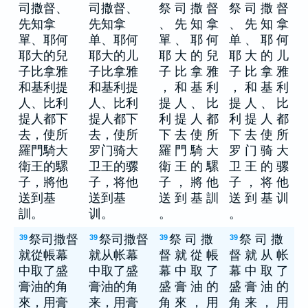
司撒督、
司撒督、
祭 司 撒 督
祭 司 撒 督
先知拿
先知拿
、 先 知 拿
、 先 知 拿
單、耶何
单、耶何
單 、 耶 何
单 、 耶 何
耶大的兒
耶大的儿
耶 大 的 兒
耶 大 的 儿
子比拿雅
子比拿雅
子 比 拿 雅
子 比 拿 雅
和基利提
和基利提
， 和 基 利
， 和 基 利
人、比利
人、比利
提 人 、 比
提 人 、 比
提人都下
提人都下
利 提 人 都
利 提 人 都
去，使所
去，使所
下 去 使 所
下 去 使 所
羅門騎大
罗门骑大
羅 門 騎 大
罗 门 骑 大
衛王的騾
卫王的骡
衛 王 的 騾
卫 王 的 骡
子，將他
子，将他
子 ， 將 他
子 ， 将 他
送到基
送到基
送 到 基 訓
送 到 基 训
訓。
训。
。
。
祭司撒督
祭司撒督
祭 司 撒
祭 司 撒
39
39
39
39
就從帳幕
就从帐幕
督 就 從 帳
督 就 从 帐
中取了盛
中取了盛
幕 中 取 了
幕 中 取 了
膏油的角
膏油的角
盛 膏 油 的
盛 膏 油 的
來，用膏
来，用膏
角 來 ， 用
角 来 ， 用