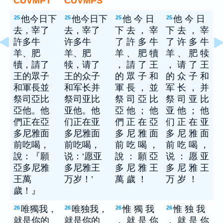
CUVMPT
CUVMPS
他今日下
他今日下
他 今 日
他 今 日
25
25
25
25
去，宰了
去，宰了
下 去 ， 宰
下 去 ， 宰
許多牛
许多牛
了 許 多 牛
了 许 多 牛
羊、肥
羊、肥
羊 、 肥 犢
羊 、 肥 犊
犢，請了
犊，请了
， 請 了 王
， 请 了 王
王的眾子
王的众子
的 眾 子 和
的 众 子 和
和軍長並
和军长并
軍 長 ， 並
军 长 ， 并
祭司亞比
祭司亚比
祭 司 亞 比
祭 司 亚 比
亞他。他
亚他。他
亞 他 ； 他
亚 他 ； 他
們正在亞
们正在亚
們 正 在 亞
们 正 在 亚
多尼雅面
多尼雅面
多 尼 雅 面
多 尼 雅 面
前吃喝，
前吃喝，
前 吃 喝 ，
前 吃 喝 ，
說：『願
说：‘愿亚
說 ： 願 亞
说 ： 愿 亚
亞多尼雅
多尼雅王
多 尼 雅 王
多 尼 雅 王
王萬
万岁！’
萬 歲 ！
万 岁 ！
歲！』
唯獨我，
唯独我，
惟 獨 我
惟 独 我
26
26
26
26
就是你的
就是你的
， 就 是 你
， 就 是 你