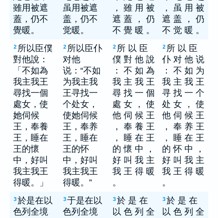
雖用被遮
虽用被遮
， 雖 用 被
， 虽 用 被
蓋，仍不
盖，仍不
遮 蓋 ， 仍
遮 盖 ， 仍
覺暖。
觉暖。
不 覺 暖 。
不 觉 暖 。
所以臣僕
所以臣仆
所 以 臣
所 以 臣
2
2
2
2
對他說：
对他
僕 對 他 說
仆 对 他 说
「不如為
说：“不如
： 不 如 為
： 不 如 为
我主我王
为我主我
我 主 我 王
我 主 我 王
尋找一個
王寻找一
尋 找 一 個
寻 找 一 个
處女，使
个处女，
處 女 ， 使
处 女 ， 使
她伺候
使她伺候
他 伺 候 王
他 伺 候 王
王，奉養
王，奉养
， 奉 養 王
， 奉 养 王
王，睡在
王，睡在
， 睡 在 王
， 睡 在 王
王的懷
王的怀
的 懷 中 ，
的 怀 中 ，
中，好叫
中，好叫
好 叫 我 主
好 叫 我 主
我主我王
我主我王
我 王 得 暖
我 王 得 暖
得暖。」
得暖。”
。
。
於是在以
于是在以
於 是 在
於 是 在
3
3
3
3
色列全境
色列全境
以 色 列 全
以 色 列 全