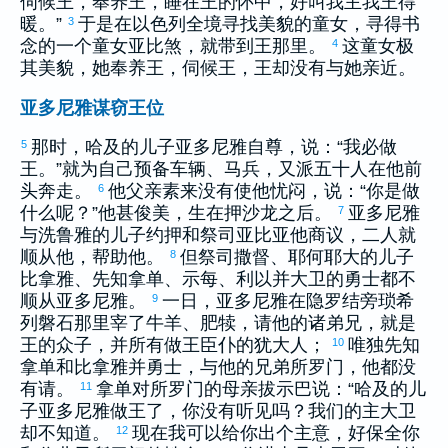
伺候王，奉养王，睡在王的怀中，好叫我主我王得
暖。”
于是在
以色列
全境寻找美貌的童女，寻得
书
3
念
的一个童女
亚比煞
，就带到王那里。
这童女极
4
其美貌，她奉养王，伺候王，王却没有与她亲近。
亚多尼雅谋窃王位
那时，
哈及
的儿子
亚多尼雅
自尊，说：“我必做
5
王。”就为自己预备车辆、马兵，又派五十人在他前
头奔走。
他父亲素来没有使他忧闷，说：“你是做
6
什么呢？”他甚俊美，生在
押沙龙
之后。
亚多尼雅
7
与
洗鲁雅
的儿子
约押
和祭司
亚比亚他
商议，二人就
顺从他，帮助他。
但祭司
撒督
、
耶何耶大
的儿子
8
比拿雅
、先知
拿单
、
示每
、
利以
并
大卫
的勇士都不
顺从
亚多尼雅
。
一日，
亚多尼雅
在
隐罗结
旁
琐希
9
列
磐石那里宰了牛羊、肥犊，请他的诸弟兄，就是
王的众子，并所有做王臣仆的
犹大
人；
唯独先知
10
拿单
和
比拿雅
并勇士，与他的兄弟
所罗门
，他都没
有请。
拿单
对
所罗门
的母亲
拔示巴
说：“
哈及
的儿
11
子
亚多尼雅
做王了，你没有听见吗？我们的主
大卫
却不知道。
现在我可以给你出个主意，好保全你
12