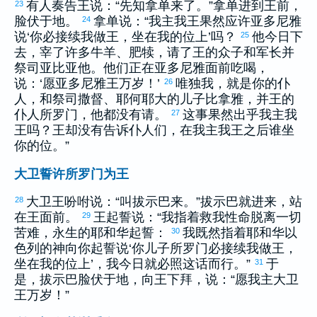
有人奏告王说：“先知
拿单
来了。”
拿单
进到王前，
23
脸伏于地。
拿单
说：“我主我王果然应许
亚多尼雅
24
说‘你必接续我做王，坐在我的位上’吗？
他今日下
25
去，宰了许多牛羊、肥犊，请了王的众子和军长并
祭司
亚比亚他
。他们正在
亚多尼雅
面前吃喝，
说：‘愿
亚多尼雅
王万岁！’
唯独我，就是你的仆
26
人，和祭司
撒督
、
耶何耶大
的儿子
比拿雅
，并王的
仆人
所罗门
，他都没有请。
这事果然出乎我主我
27
王吗？王却没有告诉仆人们，在我主我王之后谁坐
你的位。”
大卫誓许所罗门为王
大卫
王吩咐说：“叫
拔示巴
来。”
拔示巴
就进来，站
28
在王面前。
王起誓说：“我指着救我性命脱离一切
29
苦难，永生的耶和华起誓：
我既然指着耶和华
以
30
色列
的神向你起誓说‘你儿子
所罗门
必接续我做王，
坐在我的位上’，我今日就必照这话而行。”
于
31
是，
拔示巴
脸伏于地，向王下拜，说：“愿我主
大卫
王万岁！”