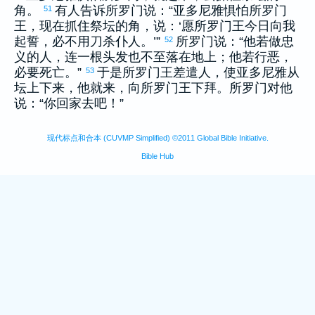
角。
有人告诉
所罗门
说：“
亚多尼雅
惧怕
所罗门
51
王，现在抓住祭坛的角，说：‘愿
所罗门
王今日向我
起誓，必不用刀杀仆人。’”
所罗门
说：“他若做忠
52
义的人，连一根头发也不至落在地上；他若行恶，
必要死亡。”
于是
所罗门
王差遣人，使
亚多尼雅
从
53
坛上下来，他就来，向
所罗门
王下拜。
所罗门
对他
说：“你回家去吧！”
现代标点和合本 (CUVMP Simplified) ©2011 Global Bible Initiative.
Bible Hub