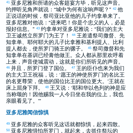
亚多尼雅
和所请的众客筵宴方毕，听见这声音。
41
约押
听见角声就说：“城中为何有这响声呢？”
他
42
正说话的时候，祭司
亚比亚他
的儿子
约拿单
来了。
亚多尼雅
对他说：“进来吧！你是个忠义的人，必是
报好信息。”
约拿单
对
亚多尼雅
说：“我们的主
大
43
卫
王诚然立
所罗门
为王了！
王差遣祭司
撒督
、先
44
知
拿单
、
耶何耶大
的儿子
比拿雅
和
基利提
人、
比利
提
人都去，使
所罗门
骑王的骡子。
祭司
撒督
和先
45
知
拿单
在
基训
已经膏他做王。众人都从那里欢呼着
上来，声音使城震动，这就是你们所听见的声音。
并且，
所罗门
登了国位。
王的臣仆也来为我们
46
47
的主
大卫
王祝福，说：‘愿王的神使
所罗门
的名比王
的名更尊荣，使他的国位比王的国位更大。’王就在
床上屈身下拜。
王又说：‘耶和华
以色列
的神是应
48
当称颂的！因他赐我一人今日坐在我的位上，我也
亲眼看见了。’”
亚多尼雅闻信惊惧
亚多尼雅
的众客听见这话就都惊惧，起来四散。
49
亚多尼雅
惧怕
所罗门
，就起来，去抓住祭坛的
50