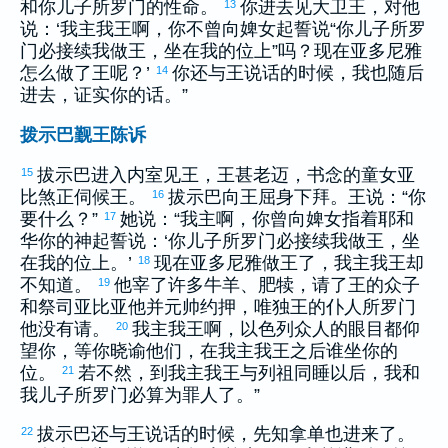
和你儿子
所罗门
的性命。
你进去见
大卫
王，对他
13
说：‘我主我王啊，你不曾向婢女起誓说“你儿子
所罗
门
必接续我做王，坐在我的位上”吗？现在
亚多尼雅
怎么做了王呢？’
你还与王说话的时候，我也随后
14
进去，证实你的话。”
拨示巴觐王陈诉
拔示巴
进入内室见王，王甚老迈，
书念
的童女
亚
15
比煞
正伺候王。
拔示巴
向王屈身下拜。王说：“你
16
要什么？”
她说：“我主啊，你曾向婢女指着耶和
17
华你的神起誓说：‘你儿子
所罗门
必接续我做王，坐
在我的位上。’
现在
亚多尼雅
做王了，我主我王却
18
不知道。
他宰了许多牛羊、肥犊，请了王的众子
19
和祭司
亚比亚他
并元帅
约押
，唯独王的仆人
所罗门
他没有请。
我主我王啊，
以色列
众人的眼目都仰
20
望你，等你晓谕他们，在我主我王之后谁坐你的
位。
若不然，到我主我王与列祖同睡以后，我和
21
我儿子
所罗门
必算为罪人了。”
拔示巴
还与王说话的时候，先知
拿单
也进来了。
22