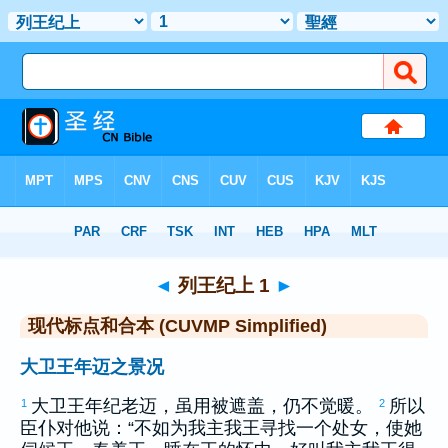
圣经
>
CUVMPS
> 列王纪上 1
◄
列王纪上 1
►
现代标点和合本 (CUVMP Simplified)
大卫王年迈之景况
大卫
王年纪老迈，虽用被遮盖，仍不觉暖。
所以
1
2
臣仆对他说：“不如为我主我王寻找一个处女，使她