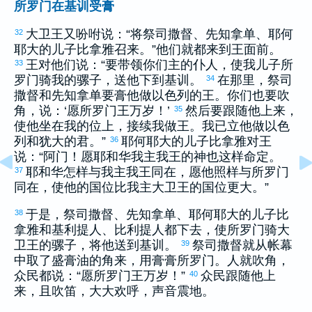
所罗门在基训受膏
大卫
王又吩咐说：“将祭司
撒督
、先知
拿单
、
耶何
32
耶大
的儿子
比拿雅
召来。”他们就都来到王面前。
王对他们说：“要带领你们主的仆人，使我儿子
所
33
罗门
骑我的骡子，送他下到
基训
。
在那里，祭司
34
撒督
和先知
拿单
要膏他做
以色列
的王。你们也要吹
角，说：‘愿
所罗门
王万岁！’
然后要跟随他上来，
35
使他坐在我的位上，接续我做王。我已立他做
以色
列
和
犹大
的君。”
耶何耶大
的儿子
比拿雅
对王
36
说：“阿门！愿耶和华我主我王的神也这样命定。
耶和华怎样与我主我王同在，愿他照样与
所罗门
37
同在，使他的国位比我主
大卫
王的国位更大。”
于是，祭司
撒督
、先知
拿单
、
耶何耶大
的儿子
比
38
拿雅
和
基利提
人、
比利提
人都下去，使
所罗门
骑
大
卫
王的骡子，将他送到
基训
。
祭司
撒督
就从帐幕
39
中取了盛膏油的角来，用膏膏
所罗门
。人就吹角，
众民都说：“愿
所罗门
王万岁！”
众民跟随他上
40
来，且吹笛，大大欢呼，声音震地。