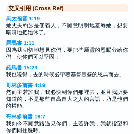
交叉引用 (Cross Ref)
馬太福音 1:19
她丈夫約瑟是個義人，不願意明明地羞辱她，想要
暗暗地把她休了。
羅馬書 1:11
因為我切切地想見你們，要把些屬靈的恩賜分給你
們，使你們可以堅固；
羅馬書 15:29
我也曉得，去的時候必帶著基督豐盛的恩典而去。
哥林多前書 4:19
然而主若許我，我必快到你們那裡去，並且我所要
知道的，不是那些自高自大之人的言語，乃是他們
的權能。
哥林多前書 16:7
我如今不願意路過見你們，主若許我，我就指望和
你們同住幾時。