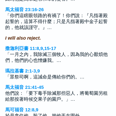
馬太福音 23:16-26
「你們這瞎眼領路的有禍了！你們說：『凡指著殿
起誓的，這算不得什麼；只是凡指著殿中金子起誓
的，他就該謹守。』…
I will also reject.
撒迦利亞書 11:8,9,15-17
「一月之內，我除滅三個牧人，因為我的心厭煩他
們，他們的心也憎嫌我。…
瑪拉基書 2:1-3,9
「眾祭司啊，這誡命是傳給你們的。…
馬太福音 21:41-45
他們說：「要下毒手除滅那些惡人，將葡萄園另租
給那按著時候交果子的園戶。」…
馬可福音 12:8,9
於是拿住他，殺了他，把他丟在園外。…