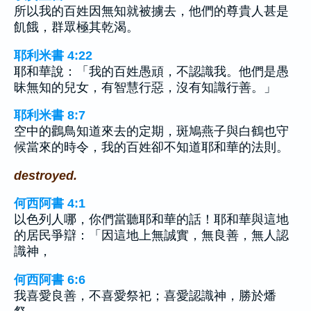
所以我的百姓因無知就被擄去，他們的尊貴人甚是
飢餓，群眾極其乾渴。
耶利米書 4:22
耶和華說：「我的百姓愚頑，不認識我。他們是愚
昧無知的兒女，有智慧行惡，沒有知識行善。」
耶利米書 8:7
空中的鸛鳥知道來去的定期，斑鳩燕子與白鶴也守
候當來的時令，我的百姓卻不知道耶和華的法則。
destroyed.
何西阿書 4:1
以色列人哪，你們當聽耶和華的話！耶和華與這地
的居民爭辯：「因這地上無誠實，無良善，無人認
識神，
何西阿書 6:6
我喜愛良善，不喜愛祭祀；喜愛認識神，勝於燔