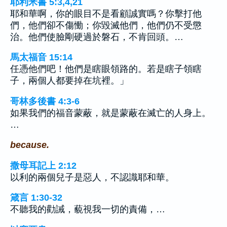
耶利米書 5:3,4,21
耶和華啊，你的眼目不是看顧誠實嗎？你擊打他
們，他們卻不傷慟；你毀滅他們，他們仍不受懲
治。他們使臉剛硬過於磐石，不肯回頭。…
馬太福音 15:14
任憑他們吧！他們是瞎眼領路的。若是瞎子領瞎
子，兩個人都要掉在坑裡。」
哥林多後書 4:3-6
如果我們的福音蒙蔽，就是蒙蔽在滅亡的人身上。
…
because.
撒母耳記上 2:12
以利的兩個兒子是惡人，不認識耶和華。
箴言 1:30-32
不聽我的勸誡，藐視我一切的責備，…