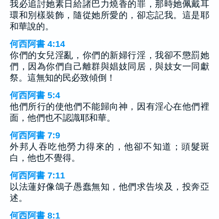
我必追討她素日給諸巴力燒香的罪，那時她佩戴耳
環和別樣裝飾，隨從她所愛的，卻忘記我。這是耶
和華說的。
何西阿書 4:14
你們的女兒淫亂，你們的新婦行淫，我卻不懲罰她
們，因為你們自己離群與娼妓同居，與妓女一同獻
祭。這無知的民必致傾倒！
何西阿書 5:4
他們所行的使他們不能歸向神，因有淫心在他們裡
面，他們也不認識耶和華。
何西阿書 7:9
外邦人吞吃他勞力得來的，他卻不知道；頭髮斑
白，他也不覺得。
何西阿書 7:11
以法蓮好像鴿子愚蠢無知，他們求告埃及，投奔亞
述。
何西阿書 8:1