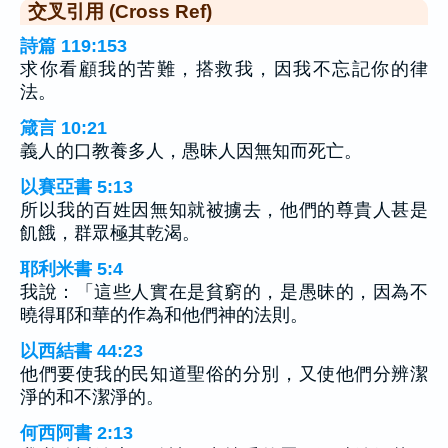
交叉引用 (Cross Ref)
詩篇 119:153
求你看顧我的苦難，搭救我，因我不忘記你的律
法。
箴言 10:21
義人的口教養多人，愚昧人因無知而死亡。
以賽亞書 5:13
所以我的百姓因無知就被擄去，他們的尊貴人甚是
飢餓，群眾極其乾渴。
耶利米書 5:4
我說：「這些人實在是貧窮的，是愚昧的，因為不
曉得耶和華的作為和他們神的法則。
以西結書 44:23
他們要使我的民知道聖俗的分別，又使他們分辨潔
淨的和不潔淨的。
何西阿書 2:13