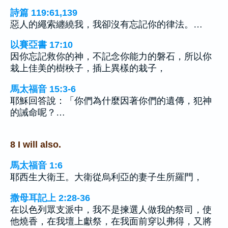
詩篇 119:61,139
惡人的繩索纏繞我，我卻沒有忘記你的律法。…
以賽亞書 17:10
因你忘記救你的神，不記念你能力的磐石，所以你
栽上佳美的樹秧子，插上異樣的栽子，
馬太福音 15:3-6
耶穌回答說：「你們為什麼因著你們的遺傳，犯神
的誡命呢？…
8 I will also.
馬太福音 1:6
耶西生大衛王。大衛從烏利亞的妻子生所羅門，
撒母耳記上 2:28-36
在以色列眾支派中，我不是揀選人做我的祭司，使
他燒香，在我壇上獻祭，在我面前穿以弗得，又將