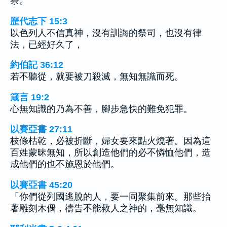
祭。
歷代志下 15:3
以色列人不信真神，沒有訓誨的祭司，也沒有律
法，已經好久了，
約伯記 36:12
若不聽從，就要被刀殺滅，無知無識而死。
箴言 19:2
心無知識的乃為不善，腳步急快的難免犯罪。
以賽亞書 27:11
枝條枯乾，必被折斷，婦女要來點火燒著。因為這
百姓蒙昧無知，所以創造他們的必不憐恤他們，造
成他們的也不施恩於他們。
以賽亞書 45:20
「你們從列國逃脫的人，要一同聚集前來。那些抬
著雕刻木偶，禱告不能救人之神的，毫無知識。