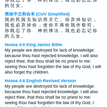
你 既 忘 了 你 神 的 律 法 ， 我 也 必 忘 記 你
的 兒 女 。
简体中文和合本 (CUV Simplified)
我 的 民 因 无 知 识 而 灭 亡 。 你 弃 掉 知 识 ，
我 也 必 弃 掉 你 ， 使 你 不 再 给 我 作 祭 司 。
你 既 忘 了 你 神 的 律 法 ， 我 也 必 忘 记 你
的 儿 女 。
Hosea 4:6 King James Bible
My people are destroyed for lack of knowledge:
because thou hast rejected knowledge, I will also
reject thee, that thou shalt be no priest to me:
seeing thou hast forgotten the law of thy God, I will
also forget thy children.
Hosea 4:6 English Revised Version
My people are destroyed for lack of knowledge:
because thou hast rejected knowledge, I will also
reject thee, that thou shalt be no priest to me:
seeing thou hast forgotten the law of thy God, I