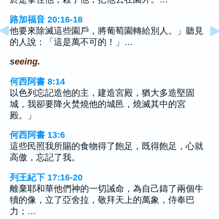
路加福音 20:16-18
他要來除滅這些園戶，將葡萄園轉給別人。」聽見
的人說：「這是萬不可的！」…
seeing.
何西阿書 8:14
以色列忘記造他的主，建造宮殿，猶大多造堅固
城，我卻要降火焚燒他的城邑，燒滅其中的宮
殿。」
何西阿書 13:6
這些民照我所賜的食物得了飽足，既得飽足，心就
高傲，忘記了我。
列王紀下 17:16-20
離棄耶和華他們神的一切誡命，為自己鑄了兩個牛
犢的像，立了亞舍拉，敬拜天上的萬象，侍奉巴
力；…