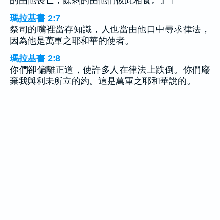
的由他喪亡，餘剩的由他們彼此相食。』」
瑪拉基書 2:7
祭司的嘴裡當存知識，人也當由他口中尋求律法，
因為他是萬軍之耶和華的使者。
瑪拉基書 2:8
你們卻偏離正道，使許多人在律法上跌倒。你們廢
棄我與利未所立的約。這是萬軍之耶和華說的。