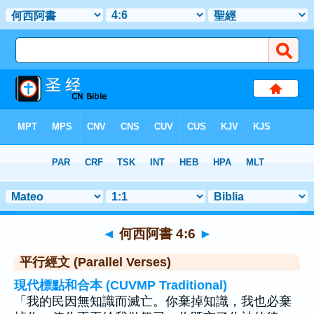
聖經
>
何西阿書
>
章 4
> 聖經金句 6
◄
何西阿書 4:6
►
平行經文 (Parallel Verses)
現代標點和合本 (CUVMP Traditional)
「我的民因無知識而滅亡。你棄掉知識，我也必棄