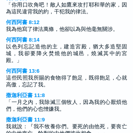
「你用口吹角吧！敵人如鷹來攻打耶和華的家，因
為這民違背我的約，干犯我的律法。
何西阿書 8:12
我為他寫了律法萬條，他卻以為與他毫無關涉。
何西阿書 8:14
以色列忘記造他的主，建造宮殿，猶大多造堅固
城，我卻要降火焚燒他的城邑，燒滅其中的宮
殿。」
何西阿書 13:6
這些民照我所賜的食物得了飽足，既得飽足，心就
高傲，忘記了我。
撒迦利亞書 11:8
「一月之內，我除滅三個牧人，因為我的心厭煩他
們，他們的心也憎嫌我。
撒迦利亞書 11:9
我就說：『我不牧養你們。要死的由他死，要喪亡