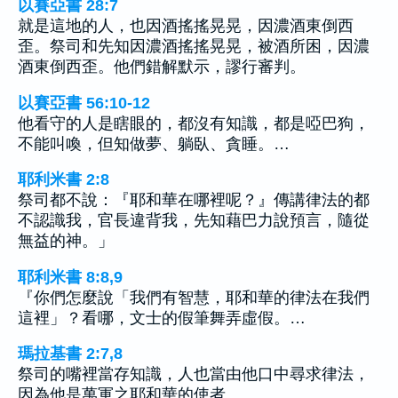
以賽亞書 28:7
就是這地的人，也因酒搖搖晃晃，因濃酒東倒西
歪。祭司和先知因濃酒搖搖晃晃，被酒所困，因濃
酒東倒西歪。他們錯解默示，謬行審判。
以賽亞書 56:10-12
他看守的人是瞎眼的，都沒有知識，都是啞巴狗，
不能叫喚，但知做夢、躺臥、貪睡。…
耶利米書 2:8
祭司都不說：『耶和華在哪裡呢？』傳講律法的都
不認識我，官長違背我，先知藉巴力說預言，隨從
無益的神。」
耶利米書 8:8,9
『你們怎麼說「我們有智慧，耶和華的律法在我們
這裡」？看哪，文士的假筆舞弄虛假。…
瑪拉基書 2:7,8
祭司的嘴裡當存知識，人也當由他口中尋求律法，
因為他是萬軍之耶和華的使者。…