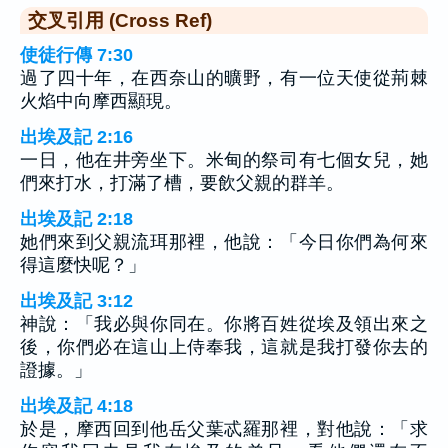
交叉引用 (Cross Ref)
使徒行傳 7:30
過了四十年，在西奈山的曠野，有一位天使從荊棘
火焰中向摩西顯現。
出埃及記 2:16
一日，他在井旁坐下。米甸的祭司有七個女兒，她
們來打水，打滿了槽，要飲父親的群羊。
出埃及記 2:18
她們來到父親流珥那裡，他說：「今日你們為何來
得這麼快呢？」
出埃及記 3:12
神說：「我必與你同在。你將百姓從埃及領出來之
後，你們必在這山上侍奉我，這就是我打發你去的
證據。」
出埃及記 4:18
於是，摩西回到他岳父葉忒羅那裡，對他說：「求