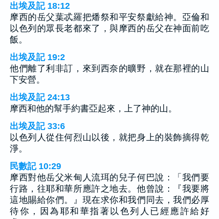
出埃及記 18:12
摩西的岳父葉忒羅把燔祭和平安祭獻給神。亞倫和
以色列的眾長老都來了，與摩西的岳父在神面前吃
飯。
出埃及記 19:2
他們離了利非訂，來到西奈的曠野，就在那裡的山
下安營。
出埃及記 24:13
摩西和他的幫手約書亞起來，上了神的山。
出埃及記 33:6
以色列人從住何烈山以後，就把身上的裝飾摘得乾
淨。
民數記 10:29
摩西對他岳父米甸人流珥的兒子何巴說：「我們要
行路，往耶和華所應許之地去。他曾說：『我要將
這地賜給你們。』現在求你和我們同去，我們必厚
待你，因為耶和華指著以色列人已經應許給好