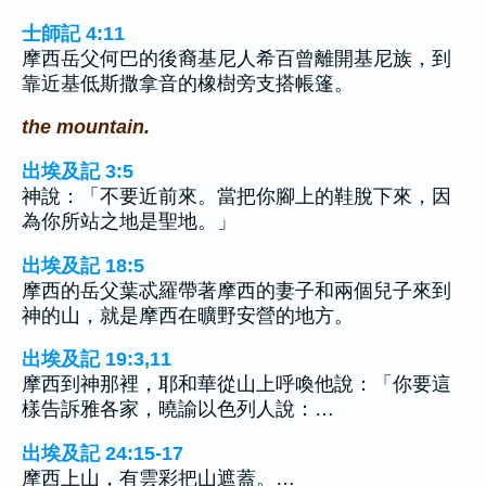
士師記 4:11
摩西岳父何巴的後裔基尼人希百曾離開基尼族，到
靠近基低斯撒拿音的橡樹旁支搭帳篷。
the mountain.
出埃及記 3:5
神說：「不要近前來。當把你腳上的鞋脫下來，因
為你所站之地是聖地。」
出埃及記 18:5
摩西的岳父葉忒羅帶著摩西的妻子和兩個兒子來到
神的山，就是摩西在曠野安營的地方。
出埃及記 19:3,11
摩西到神那裡，耶和華從山上呼喚他說：「你要這
樣告訴雅各家，曉諭以色列人說：…
出埃及記 24:15-17
摩西上山，有雲彩把山遮蓋。…