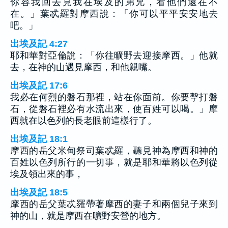
你容我回去見我在埃及的弟兄，看他們還在不
在。」葉忒羅對摩西說：「你可以平平安安地去
吧。」
出埃及記 4:27
耶和華對亞倫說：「你往曠野去迎接摩西。」他就
去，在神的山遇見摩西，和他親嘴。
出埃及記 17:6
我必在何烈的磐石那裡，站在你面前。你要擊打磐
石，從磐石裡必有水流出來，使百姓可以喝。」摩
西就在以色列的長老眼前這樣行了。
出埃及記 18:1
摩西的岳父米甸祭司葉忒羅，聽見神為摩西和神的
百姓以色列所行的一切事，就是耶和華將以色列從
埃及領出來的事，
出埃及記 18:5
摩西的岳父葉忒羅帶著摩西的妻子和兩個兒子來到
神的山，就是摩西在曠野安營的地方。