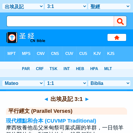
聖經
>
出埃及記
>
章 3
> 聖經金句 1
◄
出埃及記 3:1
►
平行經文 (Parallel Verses)
現代標點和合本 (CUVMP Traditional)
摩西牧養他岳父米甸祭司葉忒羅的羊群，一日領羊