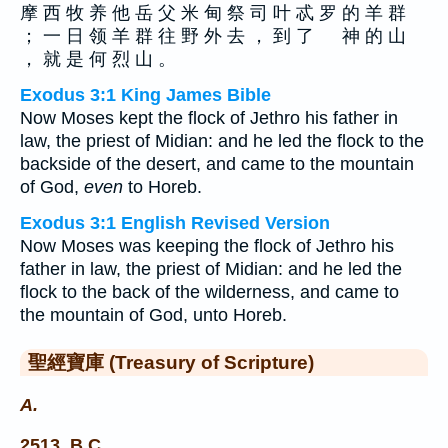
摩 西 牧 养 他 岳 父 米 甸 祭 司 叶 忒 罗 的 羊 群
； 一 日 领 羊 群 往 野 外 去 ， 到 了 神 的 山
， 就 是 何 烈 山 。
Exodus 3:1 King James Bible
Now Moses kept the flock of Jethro his father in
law, the priest of Midian: and he led the flock to the
backside of the desert, and came to the mountain
of God,
even
to Horeb.
Exodus 3:1 English Revised Version
Now Moses was keeping the flock of Jethro his
father in law, the priest of Midian: and he led the
flock to the back of the wilderness, and came to
the mountain of God, unto Horeb.
聖經寶庫 (Treasury of Scripture)
A.
2513. B.C.