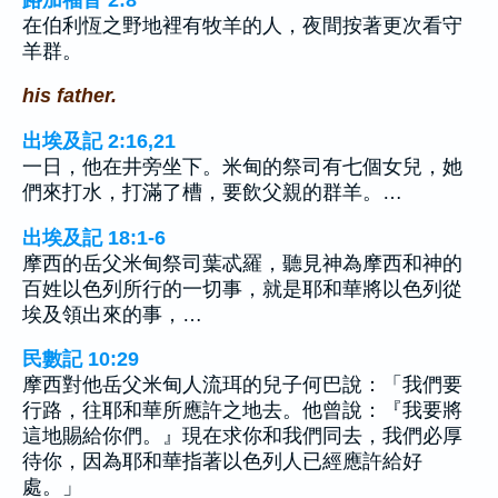
在伯利恆之野地裡有牧羊的人，夜間按著更次看守
羊群。
his father.
出埃及記 2:16,21
一日，他在井旁坐下。米甸的祭司有七個女兒，她
們來打水，打滿了槽，要飲父親的群羊。…
出埃及記 18:1-6
摩西的岳父米甸祭司葉忒羅，聽見神為摩西和神的
百姓以色列所行的一切事，就是耶和華將以色列從
埃及領出來的事，…
民數記 10:29
摩西對他岳父米甸人流珥的兒子何巴說：「我們要
行路，往耶和華所應許之地去。他曾說：『我要將
這地賜給你們。』現在求你和我們同去，我們必厚
待你，因為耶和華指著以色列人已經應許給好
處。」