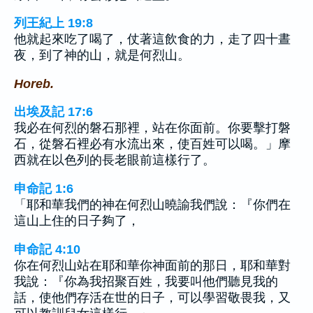
列王紀上 19:8
他就起來吃了喝了，仗著這飲食的力，走了四十晝
夜，到了神的山，就是何烈山。
Horeb.
出埃及記 17:6
我必在何烈的磐石那裡，站在你面前。你要擊打磐
石，從磐石裡必有水流出來，使百姓可以喝。」摩
西就在以色列的長老眼前這樣行了。
申命記 1:6
「耶和華我們的神在何烈山曉諭我們說：『你們在
這山上住的日子夠了，
申命記 4:10
你在何烈山站在耶和華你神面前的那日，耶和華對
我說：『你為我招聚百姓，我要叫他們聽見我的
話，使他們存活在世的日子，可以學習敬畏我，又