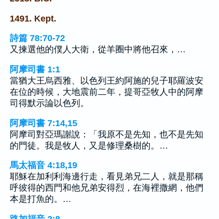
1491. Kept.
詩篇 78:70-72
又揀選他的僕人大衛，從羊圈中將他召來，…
阿摩司書 1:1
當猶大王烏西雅、以色列王約阿施的兒子耶羅波安
在位的時候，大地震前二年，提哥亞牧人中的阿摩
司得默示論以色列。
阿摩司書 7:14,15
阿摩司對亞瑪謝說：「我原不是先知，也不是先知
的門徒。我是牧人，又是修理桑樹的。…
馬太福音 4:18,19
耶穌在加利利海邊行走，看見弟兄二人，就是那稱
呼彼得的西門和他兄弟安得烈，在海裡撒網，他們
本是打魚的。…
路加福音 2:8