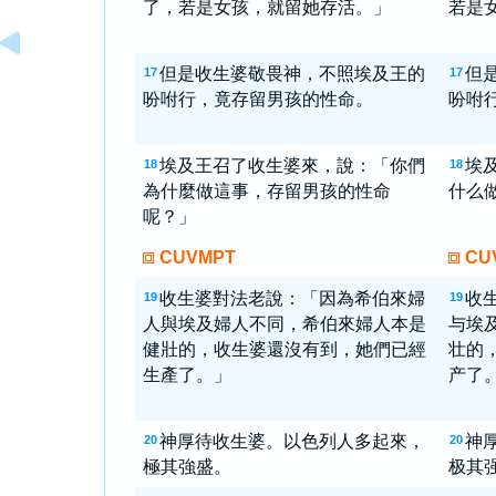
了，若是女孩，就留她存活。」
若是
但是收生婆敬畏神，不照埃及王的
但
17
17
吩咐行，竟存留男孩的性命。
吩咐
埃及王召了收生婆來，說：「你們
埃
18
18
為什麼做這事，存留男孩的性命
什么
呢？」
CUVMPT
CU
收生婆對法老說：「因為希伯來婦
收
19
19
人與埃及婦人不同，希伯來婦人本是
与埃
健壯的，收生婆還沒有到，她們已經
壮的
生產了。」
产了。
神厚待收生婆。以色列人多起來，
神
20
20
極其強盛。
极其