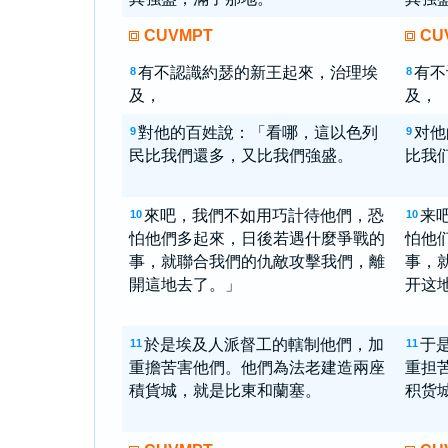
CUVMPT
CU
有不認識約瑟的新王起來，治理埃
有不
8
8
及，
及，
對他的百姓說：「看哪，這以色列
对他
9
9
民比我們還多，又比我們強盛。
比我
來吧，我們不如用巧計待他們，恐
来
10
10
怕他們多起來，日後若遇什麼爭戰的
怕他
事，就聯合我們的仇敵攻擊我們，離
事，
開這地去了。」
开这地
於是埃及人派督工的轄制他們，加
于
11
11
重擔苦害他們。他們為法老建造兩座
重担
積貨城，就是比東和蘭塞。
积货