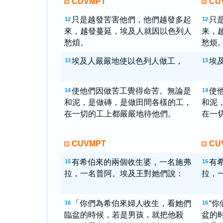
CUVMPT
CU
只是越發苦害他們，他們越發多起
只
12
12
來，越發蔓延，埃及人就因以色列人
来，
愁煩。
愁烦
埃及人嚴嚴地使以色列人做工，
埃
13
13
使他們因做苦工覺得命苦。無論是
使
14
14
和泥，是做磚，是做田間各樣的工，
和泥
在一切的工上都嚴嚴地待他們。
在一
CUVMPT
CU
有希伯來的兩個收生婆，一名施弗
有
15
15
拉，一名普阿。埃及王對她們說：
拉，
「你們為希伯來婦人收生，看她們
“
16
16
臨盆的時候，若是男孩，就把他殺
盆的