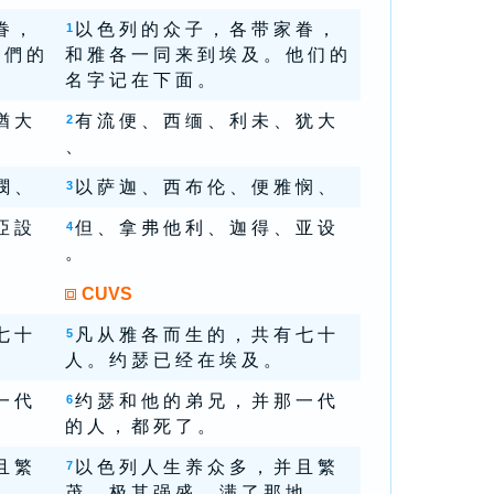
眷 ，
以 色 列 的 众 子 ， 各 带 家 眷 ，
1
 們 的
和 雅 各 一 同 来 到 埃 及 。 他 们 的
名 字 记 在 下 面 。
猶 大
有 流 便 、 西 缅 、 利 未 、 犹 大
2
、
憫 、
以 萨 迦 、 西 布 伦 、 便 雅 悯 、
3
亞 設
但 、 拿 弗 他 利 、 迦 得 、 亚 设
4
。
CUVS
七 十
凡 从 雅 各 而 生 的 ， 共 有 七 十
5
人 。 约 瑟 已 经 在 埃 及 。
一 代
约 瑟 和 他 的 弟 兄 ， 并 那 一 代
6
的 人 ， 都 死 了 。
且 繁
以 色 列 人 生 养 众 多 ， 并 且 繁
7
 。
茂 ， 极 其 强 盛 ， 满 了 那 地 。