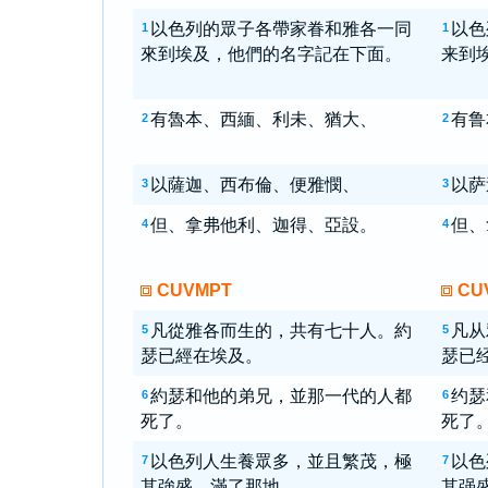
以色列的眾子各帶家眷和雅各一同
以色
1
1
來到埃及，他們的名字記在下面。
来到
有魯本、西緬、利未、猶大、
有鲁
2
2
以薩迦、西布倫、便雅憫、
以萨
3
3
但、拿弗他利、迦得、亞設。
但、
4
4
CUVMPT
CU
凡從雅各而生的，共有七十人。約
凡从
5
5
瑟已經在埃及。
瑟已
約瑟和他的弟兄，並那一代的人都
约瑟
6
6
死了。
死了
以色列人生養眾多，並且繁茂，極
以色
7
7
其強盛，滿了那地。
其强