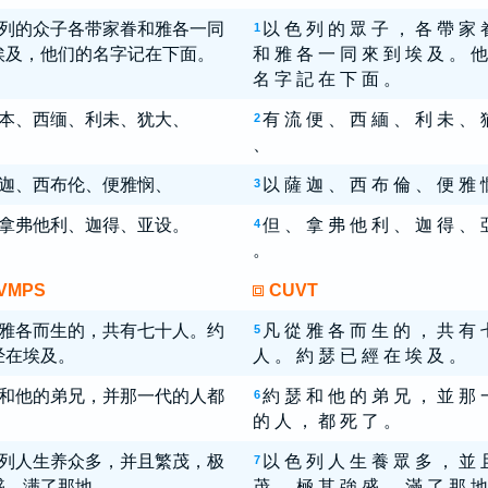
列的众子各带家眷和雅各一同
以 色 列 的 眾 子 ， 各 帶 家 
1
埃及，他们的名字记在下面。
和 雅 各 一 同 來 到 埃 及 。 他
名 字 記 在 下 面 。
本、西缅、利未、犹大、
有 流 便 、 西 緬 、 利 未 、 
2
、
迦、西布伦、便雅悯、
以 薩 迦 、 西 布 倫 、 便 雅 
3
拿弗他利、迦得、亚设。
但 、 拿 弗 他 利 、 迦 得 、 
4
。
VMPS
CUVT
雅各而生的，共有七十人。约
凡 從 雅 各 而 生 的 ， 共 有 
5
经在埃及。
人 。 約 瑟 已 經 在 埃 及 。
和他的弟兄，并那一代的人都
約 瑟 和 他 的 弟 兄 ， 並 那 
6
。
的 人 ， 都 死 了 。
列人生养众多，并且繁茂，极
以 色 列 人 生 養 眾 多 ， 並 
7
盛，满了那地。
茂 ， 極 其 強 盛 ， 滿 了 那 地