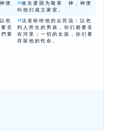
 神 便
收 生 婆 因 为 敬 畏 神 ， 神 便
21
叫 他 们 成 立 家 室 。
 以 色
法 老 吩 咐 他 的 众 民 说 ： 以 色
22
 要 丟
列 人 所 生 的 男 孩 ， 你 们 都 要 丢
 們 要
在 河 里 ； 一 切 的 女 孩 ， 你 们 要
存 留 他 的 性 命 。