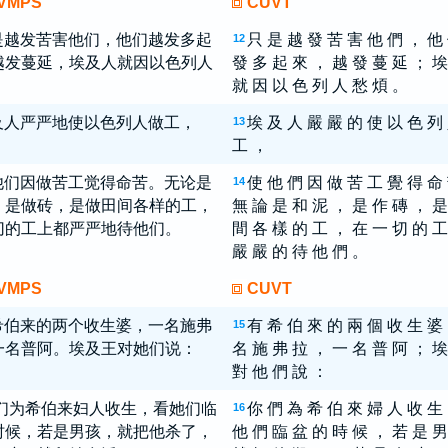
VMPS
CUVT
是越发苦害他们，他们越发多起
只 是 越 發 苦 害 他 們 ， 他
12
越发蔓延，埃及人就因以色列人
發 多 起 來 ， 越 發 蔓 延 ； 埃
。
就 因 以 色 列 人 愁 煩 。
及人严严地使以色列人做工，
埃 及 人 嚴 嚴 的 使 以 色 列
13
工 ，
他们因做苦工觉得命苦。无论是
使 他 們 因 做 苦 工 覺 得 命
14
，是做砖，是做田间各样的工，
無 論 是 和 泥 ， 是 作 磚 ， 是
切的工上都严严地待他们。
間 各 樣 的 工 ， 在 一 切 的 工
嚴 嚴 的 待 他 們 。
VMPS
CUVT
希伯来的两个收生婆，一名施弗
有 希 伯 來 的 兩 個 收 生 婆
15
一名普阿。埃及王对她们说：
名 施 弗 拉 ， 一 名 普 阿 ； 埃
對 他 們 說 ：
你们为希伯来妇人收生，看她们临
你 們 為 希 伯 來 婦 人 收 生
16
时候，若是男孩，就把他杀了，
他 們 臨 盆 的 時 候 ， 若 是 男