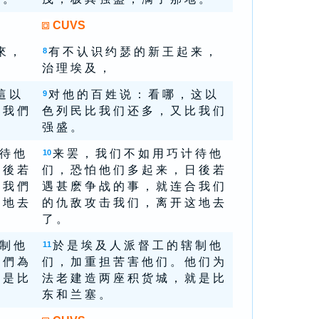
CUVS
來 ，
有 不 认 识 约 瑟 的 新 王 起 来 ，
8
治 理 埃 及 ，
這 以
对 他 的 百 姓 说 ： 看 哪 ， 这 以
9
 我 們
色 列 民 比 我 们 还 多 ， 又 比 我 们
强 盛 。
 待 他
来 罢 ， 我 们 不 如 用 巧 计 待 他
10
 後 若
们 ， 恐 怕 他 们 多 起 来 ， 日 後 若
 我 們
遇 甚 麽 争 战 的 事 ， 就 连 合 我 们
 地 去
的 仇 敌 攻 击 我 们 ， 离 开 这 地 去
了 。
 制 他
於 是 埃 及 人 派 督 工 的 辖 制 他
11
 們 為
们 ， 加 重 担 苦 害 他 们 。 他 们 为
 是 比
法 老 建 造 两 座 积 货 城 ， 就 是 比
东 和 兰 塞 。