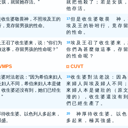
女孩，就留她存活。”
就 把 他 殺 了 ； 若 是 女 孩 ，
他 存 活 。
是收生婆敬畏神，不照埃及王的
但 是 收 生 婆 敬 畏 神 ，
17
行，竟存留男孩的性命。
埃 及 王 的 吩 咐 行 ， 竟 存 留
的 性 命 。
及王召了收生婆来，说：“你们为
埃 及 王 召 了 收 生 婆 來 ，
18
做这事，存留男孩的性命呢？”
你 們 為 甚 麼 做 這 事 ， 存 留
的 性 命 呢 ？
VMPS
CUVT
生婆对法老说：“因为希伯来妇人
收 生 婆 對 法 老 說 ： 因 為
19
及妇人不同，希伯来妇人本是健
來 婦 人 與 埃 及 婦 人 不 同 ；
，收生婆还没有到，她们已经生
來 婦 人 本 是 健 壯 的 （ 原 文
”
潑 的 ） ， 收 生 婆 還 沒 有 到
們 已 經 生 產 了 。
厚待收生婆。以色列人多起来，
神 厚 待 收 生 婆 。 以 色
20
强盛。
多 起 來 ， 極 其 強 盛 。