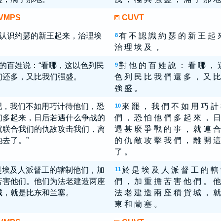
VMPS
CUVT
认识约瑟的新王起来，治理埃
有 不 認 識 約 瑟 的 新 王 起 
8
治 理 埃 及 ，
的百姓说：“看哪，这以色列民
對 他 的 百 姓 說 ： 看 哪 ， 
9
们还多，又比我们强盛。
色 列 民 比 我 們 還 多 ， 又 比
強 盛 。
吧，我们不如用巧计待他们，恐
來 罷 ， 我 們 不 如 用 巧 計
10
们多起来，日后若遇什么争战的
們 ， 恐 怕 他 們 多 起 來 ， 日
就联合我们的仇敌攻击我们，离
遇 甚 麼 爭 戰 的 事 ， 就 連 合
去了。”
的 仇 敵 攻 擊 我 們 ， 離 開 這
了 。
是埃及人派督工的辖制他们，加
於 是 埃 及 人 派 督 工 的 轄
11
苦害他们。他们为法老建造两座
們 ， 加 重 擔 苦 害 他 們 。 他
城，就是比东和兰塞。
法 老 建 造 兩 座 積 貨 城 ， 就
東 和 蘭 塞 。