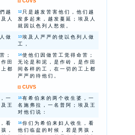
CUVS
 們 越
只 是 越 发 苦 害 他 们 ， 他 们 越
12
 及 人
发 多 起 来 ， 越 发 蔓 延 ； 埃 及 人
就 因 以 色 列 人 愁 烦 。
 人 做
埃 及 人 严 严 的 使 以 色 列 人 做
13
工 ，
 苦 ；
使 他 们 因 做 苦 工 觉 得 命 苦 ；
14
 作 田
无 论 是 和 泥 ， 是 作 砖 ， 是 作 田
 上 都
间 各 样 的 工 ， 在 一 切 的 工 上 都
严 严 的 待 他 们 。
CUVS
 ， 一
有 希 伯 来 的 两 个 收 生 婆 ， 一
15
 及 王
名 施 弗 拉 ， 一 名 普 阿 ； 埃 及 王
对 他 们 说 ：
 ， 看
你 们 为 希 伯 来 妇 人 收 生 ， 看
16
 孩 ，
他 们 临 盆 的 时 候 ， 若 是 男 孩 ，