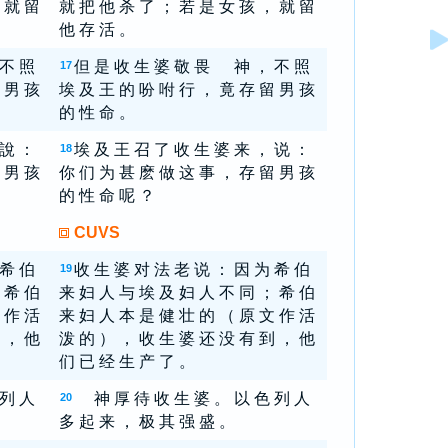
 就 留
就 把 他 杀 了 ； 若 是 女 孩 ， 就 留
他 存 活 。
 不 照
但 是 收 生 婆 敬 畏 神 ， 不 照
17
 男 孩
埃 及 王 的 吩 咐 行 ， 竟 存 留 男 孩
的 性 命 。
 說 ：
埃 及 王 召 了 收 生 婆 来 ， 说 ：
18
 男 孩
你 们 为 甚 麽 做 这 事 ， 存 留 男 孩
的 性 命 呢 ？
CUVS
 希 伯
收 生 婆 对 法 老 说 ： 因 为 希 伯
19
 希 伯
来 妇 人 与 埃 及 妇 人 不 同 ； 希 伯
 作 活
来 妇 人 本 是 健 壮 的 （ 原 文 作 活
 ， 他
泼 的 ） ， 收 生 婆 还 没 有 到 ， 他
们 已 经 生 产 了 。
 列 人
神 厚 待 收 生 婆 。 以 色 列 人
20
多 起 来 ， 极 其 强 盛 。