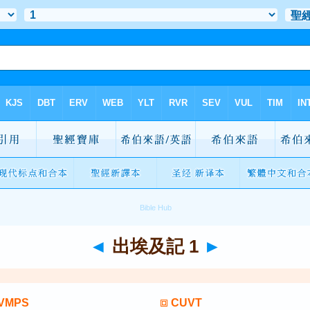
◄
出埃及記 1
►
VMPS
CUVT