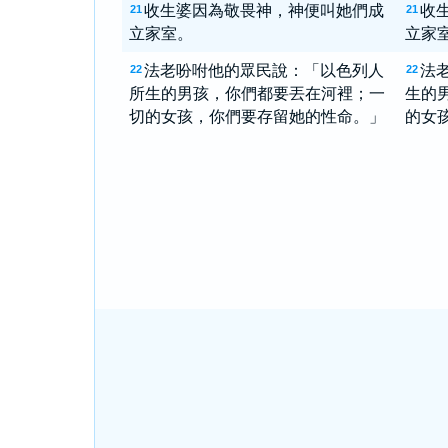
收生婆因為敬畏神，神便叫她們成
收
21
21
立家室。
立家
法老吩咐他的眾民說：「以色列人
法
22
22
所生的男孩，你們都要丟在河裡；一
生的
切的女孩，你們要存留她的性命。」
的女