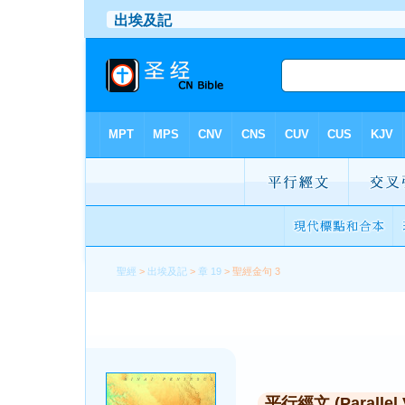
聖經
>
出埃及記
>
章 19
> 聖經金句 3
平行經文 (Parallel 