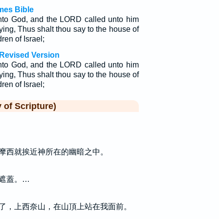
mes Bible
to God, and the LORD called unto him
ying, Thus shalt thou say to the house of
ren of Israel;
Revised Version
to God, and the LORD called unto him
ying, Thus shalt thou say to the house of
ren of Israel;
f Scripture)
摩西就挨近神所在的幽暗之中。
遮蓋。…
了，上西奈山，在山頂上站在我面前。