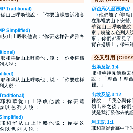
raditional)
以色列人至西奈山
華從山上呼喚他說：「你要這樣告訴雅各
…
他們離了利非訂
2
在那裡的山下安營
華從山上呼喚他說
implified)
家，曉諭以色列人
华从山上呼唤他说：“你要这样告诉雅各
事，你們都看見了
背在翅膀上，帶來
ional)
交叉引用 (Cross 
，耶和華從山上呼喚他，說：「你要這樣
列人說：
出埃及記 3:4
耶和華神見他過去
fied)
說：「摩西！摩
，耶和华从山上呼唤他，说：「你要这样
裡。」
列人说：
出埃及記 3:12
ditional)
神說：「我必與你
耶 和 華 從 山 上 呼 喚 他 說 ： 你 要 這
領出來之後，你們
諭 以 色 列 人 說 ：
就是我打發你去的
plified)
利未記 1:1
耶 和 华 从 山 上 呼 唤 他 说 ： 你 要 这
耶和華從會幕中呼
谕 以 色 列 人 说 ：