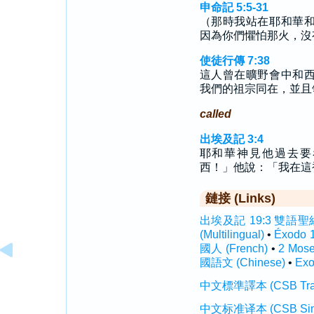
申命記 5:5-31
（那時我站在耶和華
因為你們懼怕那火，沒
使徒行傳 7:38
這人曾在曠野會中和
我們的祖宗同在，並且
called
出埃及記 3:4
耶和華神見他過去要
西！」他說：「我在這
鏈接 (Links)
出埃及記 19:3 雙語聖經 (I
(Multilingual)
•
Éxodo 
國人 (French)
•
2 Mos
國語文 (Chinese)
•
Exo
中文標準譯本 (CSB Traditi
中文标准译本 (CSB Simplif