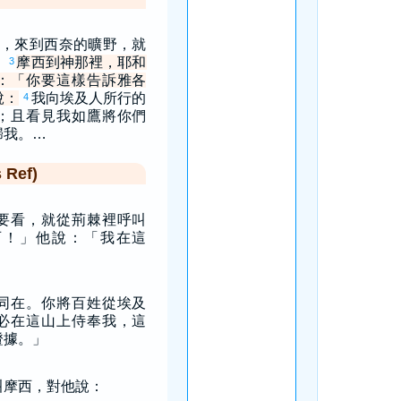
，來到西奈的曠野，就
。
摩西到神那裡，耶和
3
：「你要這樣告訴雅各
說：
我向埃及人所行的
4
；且看見我如鷹將你們
歸我。…
Ref)
要看，就從荊棘裡呼叫
西！」他說：「我在這
同在。你將百姓從埃及
必在這山上侍奉我，這
證據。」
叫摩西，對他說：