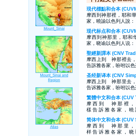
現代標點和合本 (CUVMP T
摩西到神那裡，耶和
家，曉諭以色列人說：
现代标点和合本 (CUVMP S
摩西到神那里，耶和
家，晓谕以色列人说：
聖經新譯本 (CNV Tradit
摩西上到 神那裡去
告訴雅各家，吩咐以色
圣经新译本 (CNV Simpli
摩西上到 神那里去
告诉雅各家，吩咐以色
繁體中文和合本 (CUV Tra
摩 西 到 神 那 裡 ， 
樣 告 訴 雅 各 家 ， 曉 
简体中文和合本 (CUV Sim
摩 西 到 神 那 里 ， 
样 告 诉 雅 各 家 ， 晓 