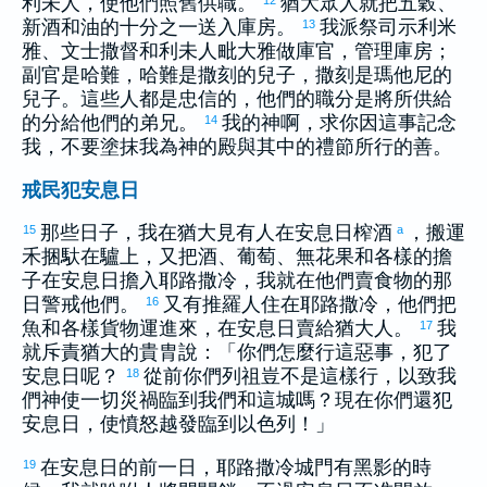
利未
人，使他們照舊供職。
猶大
眾人就把五穀、
新酒和油的十分之一送入庫房。
我派祭司
示利米
13
雅
、文士
撒督
和
利未
人
毗大雅
做庫官，管理庫房；
副官是
哈難
，
哈難
是
撒刻
的兒子，
撒刻
是
瑪他尼
的
兒子。這些人都是忠信的，他們的職分是將所供給
的分給他們的弟兄。
我的神啊，求你因這事記念
14
我，不要塗抹我為神的殿與其中的禮節所行的善。
戒民犯安息日
那些日子，我在
猶大
見有人在安息日榨酒
，搬運
15
a
禾捆馱在驢上，又把酒、葡萄、無花果和各樣的擔
子在安息日擔入
耶路撒冷
，我就在他們賣食物的那
日警戒他們。
又有
推羅
人住在
耶路撒冷
，他們把
16
魚和各樣貨物運進來，在安息日賣給
猶大
人。
我
17
就斥責
猶大
的貴胄說：「你們怎麼行這惡事，犯了
安息日呢？
從前你們列祖豈不是這樣行，以致我
18
們神使一切災禍臨到我們和這城嗎？現在你們還犯
安息日，使憤怒越發臨到
以色列
！」
在安息日的前一日，
耶路撒冷
城門有黑影的時
19