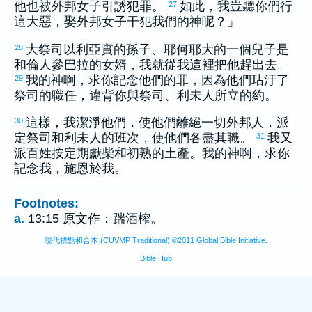
他也被外邦女子引誘犯罪。
如此，我豈聽你們行
27
這大惡，娶外邦女子干犯我們的神呢？」
大祭司
以利亞實
的孫子、
耶何耶大
的一個兒子是
28
和倫
人
參巴拉
的女婿，我就從我這裡把他趕出去。
我的神啊，求你記念他們的罪，因為他們玷汙了
29
祭司的職任，違背你與祭司、
利未
人所立的約。
這樣，我潔淨他們，使他們離絕一切外邦人，派
30
定祭司和
利未
人的班次，使他們各盡其職。
我又
31
派百姓按定期獻柴和初熟的土產。我的神啊，求你
記念我，施恩於我。
Footnotes:
a.
13:15 原文作：踹酒榨。
現代標點和合本 (CUVMP Traditional) ©2011 Global Bible Initiative.
Bible Hub