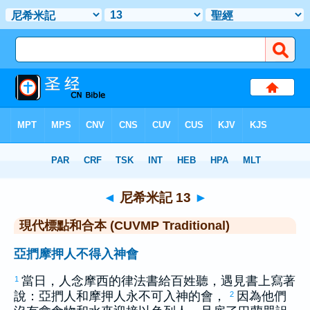
聖經
>
CUVMPT
> 尼希米記 13
◄
尼希米記 13
►
現代標點和合本 (CUVMP Traditional)
亞捫摩押人不得入神會
當日，人念
摩西
的律法書給百姓聽，遇見書上寫著
1
說：
亞捫
人和
摩押
人永不可入神的會，
因為他們
2