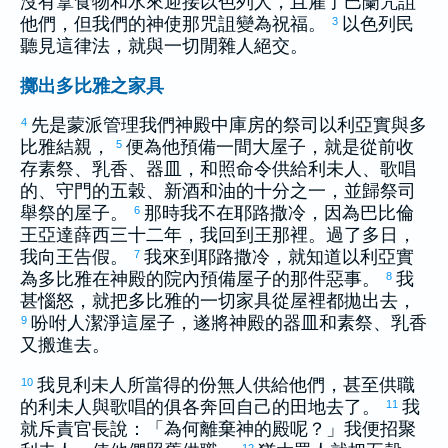
沒有拿食物和水來迎接
以色列
人，且雇了
巴蘭
咒詛
他們，但我們的神使那咒詛變為祝福。
以色列
民
3
聽見這律法，就與一切閒雜人絕交。
擲出多比雅之家具
先是蒙派管理我們神殿中庫房的祭司
以利亞實
與
多
4
比雅
結親，
便為他預備一間大屋子，就是從前收
5
存素祭、乳香、器皿，和照命令供給
利未
人、歌唱
的、守門的五穀、新酒和油的十分之一，並歸祭司
舉祭的屋子。
那時我不在
耶路撒冷
，因為
巴比倫
6
王
亞達薛西
三十二年，我回到王那裡。過了多日，
我向王告假。
我來到
耶路撒冷
，就知道
以利亞實
7
為
多比雅
在神殿的院內預備屋子的那件惡事。
我
8
甚惱怒，就把
多比雅
的一切家具從屋裡都拋出去，
吩咐人潔淨這屋子，遂將神殿的器皿和素祭、乳香
9
又搬進去。
我見
利未
人所當得的份無人供給他們，甚至供職
10
的
利未
人與歌唱的俱各奔回自己的田地去了。
我
11
就斥責官長說：「為何離棄神的殿呢？」我便招聚
12