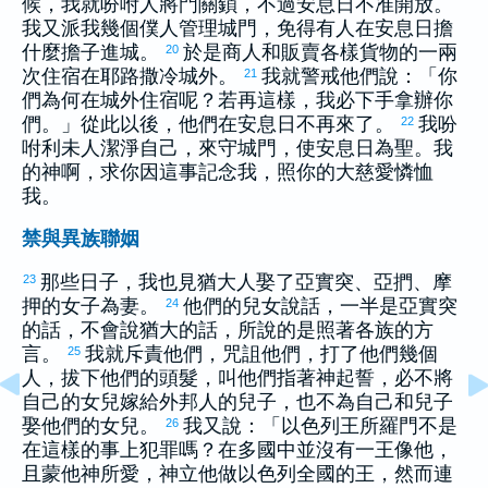
候，我就吩咐人將門關鎖，不過安息日不准開放。
我又派我幾個僕人管理城門，免得有人在安息日擔
什麼擔子進城。
於是商人和販賣各樣貨物的一兩
20
次住宿在
耶路撒冷
城外。
我就警戒他們說：「你
21
們為何在城外住宿呢？若再這樣，我必下手拿辦你
們。」從此以後，他們在安息日不再來了。
我吩
22
咐
利未
人潔淨自己，來守城門，使安息日為聖。我
的神啊，求你因這事記念我，照你的大慈愛憐恤
我。
禁與異族聯姻
那些日子，我也見
猶大
人娶了
亞實突
、
亞捫
、
摩
23
押
的女子為妻。
他們的兒女說話，一半是
亞實突
24
的話，不會說
猶大
的話，所說的是照著各族的方
言。
我就斥責他們，咒詛他們，打了他們幾個
25
人，拔下他們的頭髮，叫他們指著神起誓，必不將
自己的女兒嫁給外邦人的兒子，也不為自己和兒子
娶他們的女兒。
我又說：「
以色列
王
所羅門
不是
26
在這樣的事上犯罪嗎？在多國中並沒有一王像他，
且蒙他神所愛，神立他做
以色列
全國的王，然而連