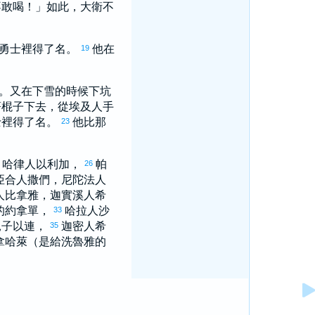
不敢喝！」如此，
大衛
不
個勇士裡得了名。
他在
19
。又在下雪的時候下坑
著棍子下去，從
埃及
人手
士裡得了名。
他比那
23
，
哈律
人
以利加
，
帕
26
亞合
人
撒們
，
尼陀法
人
人
比拿雅
，
迦實
溪人
希
的
約拿單
，
哈拉
人
沙
33
兒子
以連
，
迦密
人
希
35
拿哈萊
（是給
洗魯雅
的