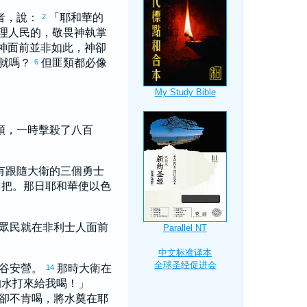
者，說：
「耶和華的
2
理人民的，敬畏神執掌
神面前並非如此，神卻
成就嗎？
但匪類都必像
6
領，一時擊殺了八百
有跟隨
大衛
的三個勇士
刀把。那日耶和華使
以色
眾民就在
非利士
人面前
。
谷安營。
那時
大衛
在
14
的水打來給我喝！」
卻不肯喝，將水奠在耶