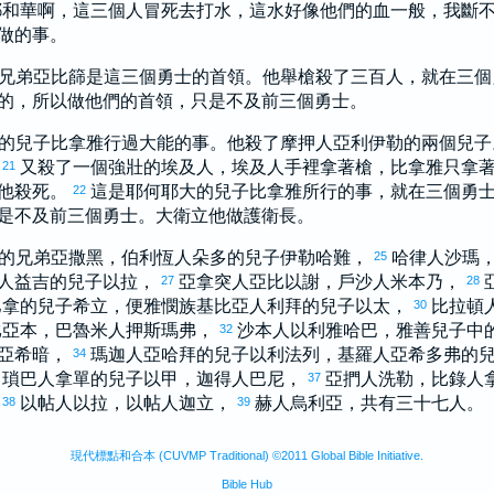
耶和華啊，這三個人冒死去打水，這水好像他們的血一般，我斷
做的事。
兄弟
亞比篩
是這三個勇士的首領。他舉槍殺了三百人，就在三
的，所以做他們的首領，只是不及前三個勇士。
的兒子
比拿雅
行過大能的事。他殺了摩押人
亞利伊勒
的兩個兒子
。
又殺了一個強壯的
埃及
人，
埃及
人手裡拿著槍，
比拿雅
只拿
21
他殺死。
這是
耶何耶大
的兒子
比拿雅
所行的事，就在三個勇
22
是不及前三個勇士。
大衛
立他做護衛長。
的兄弟
亞撒黑
，
伯利恆
人
朵多
的兒子
伊勒哈難
，
哈律
人
沙瑪
25
人
益吉
的兒子
以拉
，
亞拿突
人
亞比以謝
，
戶沙
人
米本乃
，
27
28
巴拿
的兒子
希立
，
便雅憫
族
基比亞
人
利拜
的兒子
以太
，
比拉頓
30
比亞本
，
巴魯米
人
押斯瑪弗
，
沙本
人
以利雅哈巴
，
雅善
兒子中
32
亞希暗
，
瑪迦
人
亞哈拜
的兒子
以利法列
，
基羅
人
亞希多弗
的
34
瑣巴
人
拿單
的兒子
以甲
，
迦得
人
巴尼
，
亞捫
人
洗勒
，
比錄
人
37
，
以帖
人
以拉
，
以帖
人
迦立
，
赫
人
烏利亞
，共有三十七人。
38
39
現代標點和合本 (CUVMP Traditional) ©2011 Global Bible Initiative.
Bible Hub