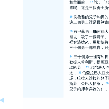
和華面前，
說：「
17
肯喝。這是三個勇士所
洗魯雅
的兒子
約押
的
18
這三個勇士裡是最尊貴
有
甲薛
勇士
耶何耶大
20
裡去，殺了一個獅子
裡奪過槍來，用那槍將
三十個勇士都尊貴，只
三十個勇士裡有
約押
24
勒提
人
希利斯
，
提哥亞
瑪哈萊
，
尼陀法
人
29
太
，
伯亞拉巴
人
亞
31
瑪
，
哈拉
人
沙拉
的兒子
斯萊
，
亞巴
人
帕萊
，
36
兒子
約押
拿兵器的）