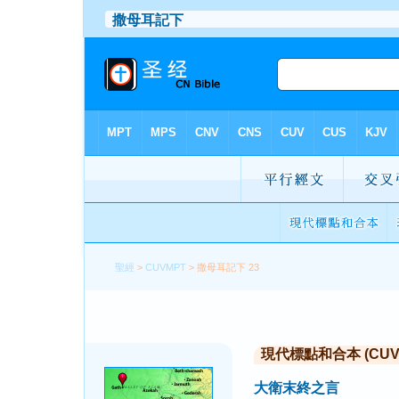
聖經
>
CUVMPT
> 撒母耳記下 23
現代標點和合本 (CUVMP 
大衛末終之言