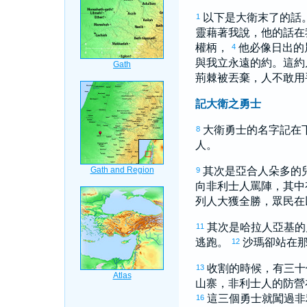
以下是
大衛
末了的話
1
靈藉著我說，他的話在
權柄，
他必像日出的
4
與我立永遠的約。這約
荊棘被丟棄，人不敢用
記大衛之勇士
大衛
勇士的名字記在
8
人。
其次是
亞合
人
朵多
的
9
向
非利士
人罵陣，其中
列
人大獲全勝，眾民在
其次是
哈拉
人
亞基
的
11
逃跑。
沙瑪
卻站在
12
收割的時候，有三十
13
山寨，
非利士
人的防營
這三個勇士就闖過
非
16