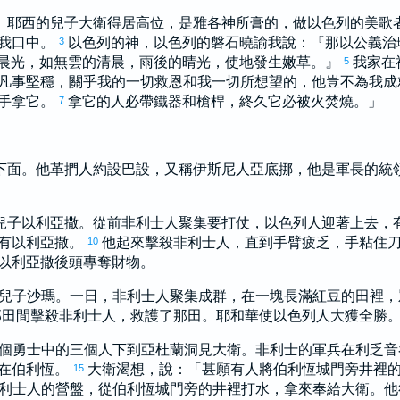
。
耶西
的兒子
大衛
得居高位，是
雅各
神所膏的，做
以色列
的美歌
我口中。
以色列
的神，
以色列
的磐石曉諭我說：『那以公義治
3
晨光，如無雲的清晨，雨後的晴光，使地發生嫩草。』
我家在
5
凡事堅穩，關乎我的一切救恩和我一切所想望的，他豈不為我
手拿它。
拿它的人必帶鐵器和槍桿，終久它必被火焚燒。」
7
下面。
他革捫
人
約設巴設
，又稱
伊斯尼
人
亞底挪
，他是軍長的統
兒子
以利亞撒
。從前
非利士
人聚集要打仗，
以色列
人迎著上去，
有
以利亞撒
。
他起來擊殺
非利士
人，直到手臂疲乏，手粘住
10
以利亞撒
後頭專奪財物。
兒子
沙瑪
。一日，
非利士
人聚集成群，在一塊長滿紅豆的田裡，
那田間擊殺
非利士
人，救護了那田。耶和華使
以色列
人大獲全勝
個勇士中的三個人下到
亞杜蘭
洞見
大衛
。
非利士
的軍兵在
利乏音
在
伯利恆
。
大衛
渴想，說：「甚願有人將
伯利恆
城門旁井裡
15
利士
人的營盤，從
伯利恆
城門旁的井裡打水，拿來奉給
大衛
。他