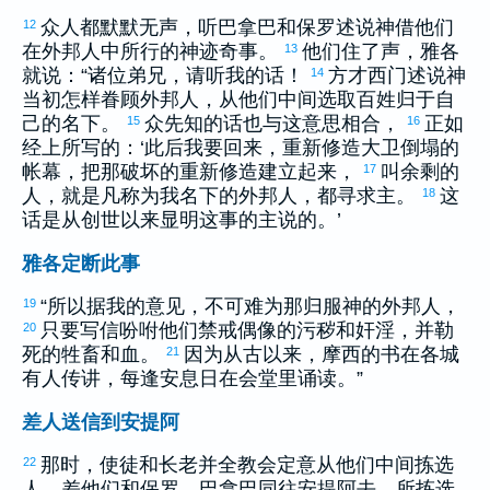
众人都默默无声，听
巴拿巴
和
保罗
述说神借他们
12
在外邦人中所行的神迹奇事。
他们住了声，
雅各
13
就说：“诸位弟兄，请听我的话！
方才
西门
述说神
14
当初怎样眷顾外邦人，从他们中间选取百姓归于自
己的名下。
众先知的话也与这意思相合，
正如
15
16
经上所写的：‘此后我要回来，重新修造
大卫
倒塌的
帐幕，把那破坏的重新修造建立起来，
叫余剩的
17
人，就是凡称为我名下的外邦人，都寻求主。
这
18
话是从创世以来显明这事的主说的。’
雅各定断此事
“所以据我的意见，不可难为那归服神的外邦人，
19
只要写信吩咐他们禁戒偶像的污秽和奸淫，并勒
20
死的牲畜和血。
因为从古以来，
摩西
的书在各城
21
有人传讲，每逢安息日在会堂里诵读。”
差人送信到安提阿
那时，使徒和长老并全教会定意从他们中间拣选
22
人，差他们和
保罗
、
巴拿巴
同往
安提阿
去。所拣选