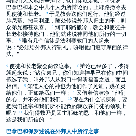
与他们大大地纷争辩论，众门徒就定规，叫
保罗
、
巴拿巴
和本会中几个人为所辩论的，上
耶路撒冷
去
见使徒和长老。
于是教会送他们起行。他们经过
3
腓尼基
、
撒马利亚
，随处传说外邦人归主的事，叫
众弟兄都甚欢喜。
到了
耶路撒冷
，教会和使徒并
4
长老都接待他们，他们就述说神同他们所行的一切
事。
唯有几个信徒是法利赛教门的人起来，
5
说：“必须给外邦人行割礼，吩咐他们遵守
摩西
的律
法。”
使徒和长老聚会商议这事。
辩论已经多了，
彼得
6
7
就起来说：“诸位弟兄，你们知道神早已在你们中间
拣选了我，叫外邦人从我口中得听福音之道，而且
相信。
知道人心的神也为他们作了见证，赐圣灵
8
给他们，正如给我们一样；
又借着信洁净了他们
9
的心，并不分他们我们。
现在为什么试探神，要
10
把我们祖宗和我们所不能负的轭放在门徒的颈项上
呢？
我们得救乃是因主耶稣的恩，和他们一样，
11
这是我们所信的。”
巴拿巴和保罗述说在外邦人中所行之事