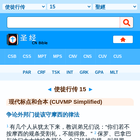
圣经
>
CUVMPS
> 使徒行传 15
◄
使徒行传 15
►
现代标点和合本 (CUVMP Simplified)
争论外邦门徒该守摩西的律法
有几个人从
犹太
下来，教训弟兄们说：“你们若不
1
按
摩西
的规条受割礼，不能得救。”
保罗
、
巴拿巴
2