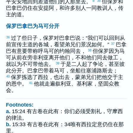
平安安地回到差遣他们的人那里去。
但
保罗
和
b
35
巴拿巴
仍住在
安提阿
，和许多别人一同教训人，传
主的道。
保罗巴拿巴为马可分开
过了些日子，
保罗
对
巴拿巴
说：“我们可以回到从
36
前宣传主道的各城，看望弟兄们景况如何。”
巴拿
37
巴
有意要带称呼
马可
的
约翰
同去，
但
保罗
因为
马
38
可
从前在
旁非利亚
离开他们，不和他们同去做工，
就以为不可带他去。
于是二人起了争论，甚至彼
39
此分开。
巴拿巴
带着
马可
，坐船往
塞浦路斯
去；
保罗
拣选了
西拉
，也出去，蒙弟兄们把他交于主
40
的恩中。
他就走遍
叙利亚
、
基利家
，坚固众教
41
会。
Footnotes:
a.
15:24 有古卷在此有：你们必须受割礼，守摩西
的律法。
b.
15:33 有古卷在此有：34唯有西拉定意仍住在那
里。