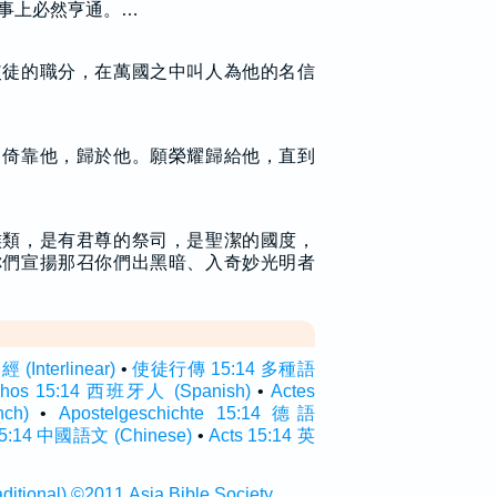
事上必然亨通。…
使徒的職分，在萬國之中叫人為他的名信
，倚靠他，歸於他。願榮耀歸給他，直到
族類，是有君尊的祭司，是聖潔的國度，
你們宣揚那召你們出黑暗、入奇妙光明者
Interlinear)
•
使徒行傳 15:14 多種語
hos 15:14 西班牙人 (Spanish)
•
Actes
ch)
•
Apostelgeschichte 15:14 德語
14 中國語文 (Chinese)
•
Acts 15:14 英
onal) ©2011 Asia Bible Society.