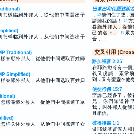
tional)
巴拿巴和保羅述說
初怎樣臨到外邦人，從他們中間選出子
…
他們住了聲，
13
請聽我的話！
方
14
眷顧外邦人，從他
lified)
己的名下。
眾
15
初怎样临到外邦人，从他们中间选出子
合，…
交叉引用 (Cross 
raditional)
怎樣眷顧外邦人，從他們中間選取百姓歸
路加福音 2:25
在耶路撒冷有一個
義又虔誠，素常
implified)
到，又有聖靈在他
怎样眷顾外邦人，从他们中间选取百姓归
使徒行傳 15:7
辯論已經多了，彼
ional)
兄，你們知道神
初怎樣關懷外族人，從他們中間揀選了眾
我，叫外邦人從我
且相信。
fied)
彼得後書 1:1
初怎样关怀外族人，从他们中间拣选了众
做耶穌基督僕人和