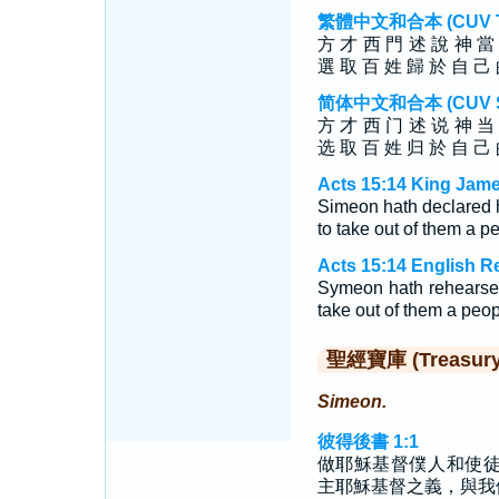
繁體中文和合本 (CUV Tra
方 才 西 門 述 說 神 當
選 取 百 姓 歸 於 自 己
简体中文和合本 (CUV Sim
方 才 西 门 述 说 神 当
选 取 百 姓 归 於 自 己
Acts 15:14 King Jame
Simeon hath declared ho
to take out of them a p
Acts 15:14 English R
Symeon hath rehearsed 
take out of them a peop
聖經寶庫 (Treasury o
Simeon.
彼得後書 1:1
做耶穌基督僕人和使
主耶穌基督之義，與我