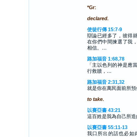
*Gr:
declared.
使徒行傳 15:7-9
辯論已經多了，彼得
在你們中間揀選了我
相信。…
路加福音 1:68,78
「主以色列的神是應
行救贖，…
路加福音 2:31,32
就是你在萬民面前所預
to take.
以賽亞書 43:21
這百姓是我為自己所造
以賽亞書 55:11-13
我口所出的話也必如