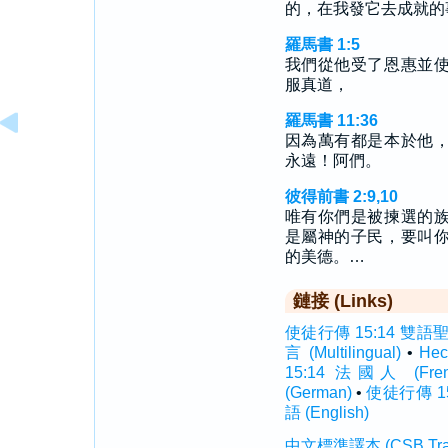
的，在我發它去成就的
羅馬書 1:5
我們從他受了恩惠並
服真道，
羅馬書 11:36
因為萬有都是本於他
永遠！阿們。
彼得前書 2:9,10
唯有你們是被揀選的
是屬神的子民，要叫
的美德。…
鏈接 (Links)
使徒行傳 15:14 雙語聖經 (
言 (Multilingual)
•
Hec
15:14 法國人 (Fren
(German)
•
使徒行傳 15:
語 (English)
中文標準譯本 (CSB Traditi