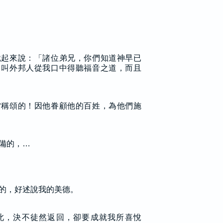
就起來說：「諸位弟兄，你們知道神早已
，叫外邦人從我口中得聽福音之道，而且
當稱頌的！因他眷顧他的百姓，為他們施
備的，…
的，好述說我的美德。
此，決不徒然返回，卻要成就我所喜悅