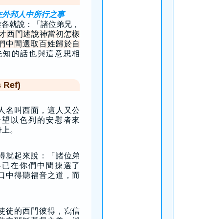
在外邦人中所行之事
雅各就說：「諸位弟兄，
才西門述說神當初怎樣
們中間選取百姓歸於自
先知的話也與這意思相
Ref)
人名叫西面，這人又公
盼望以色列的安慰者來
身上。
得就起來說：「諸位弟
早已在你們中間揀選了
口中得聽福音之道，而
使徒的西門彼得，寫信