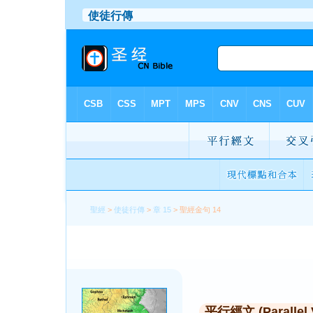
聖經
>
使徒行傳
>
章 15
> 聖經金句 14
平行經文 (Parallel 