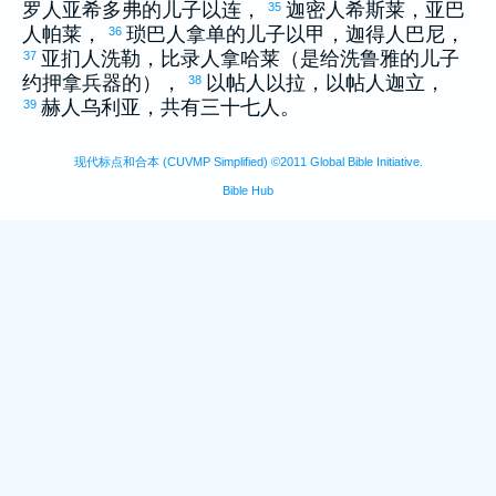
罗
人
亚希多弗
的儿子
以连
，
迦密
人
希斯莱
，
亚巴
35
人
帕莱
，
琐巴
人
拿单
的儿子
以甲
，
迦得
人
巴尼
，
36
亚扪
人
洗勒
，
比录
人
拿哈莱
（是给
洗鲁雅
的儿子
37
约押
拿兵器的），
以帖
人
以拉
，
以帖
人
迦立
，
38
赫
人
乌利亚
，共有三十七人。
39
现代标点和合本 (CUVMP Simplified) ©2011 Global Bible Initiative.
Bible Hub