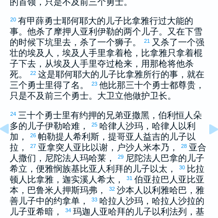
的首领，只是不及前三个勇士。
有
甲薛
勇士
耶何耶大
的儿子
比拿雅
行过大能的
20
事。他杀了摩押人
亚利伊勒
的两个儿子。又在下雪
的时候下坑里去，杀了一个狮子。
又杀了一个强
21
壮的
埃及
人，
埃及
人手里拿着枪，
比拿雅
只拿着棍
子下去，从
埃及
人手里夺过枪来，用那枪将他杀
死。
这是
耶何耶大
的儿子
比拿雅
所行的事，就在
22
三个勇士里得了名。
他比那三十个勇士都尊贵，
23
只是不及前三个勇士。
大卫
立他做护卫长。
三十个勇士里有
约押
的兄弟
亚撒黑
，
伯利恒
人
朵
24
多
的儿子
伊勒哈难
，
哈律
人
沙玛
，
哈律
人
以利
25
加
，
帕勒提
人
希利斯
，
提哥亚
人
益吉
的儿子
以
26
拉
，
亚拿突
人
亚比以谢
，
户沙
人
米本乃
，
亚合
27
28
人
撒们
，
尼陀法
人
玛哈莱
，
尼陀法
人
巴拿
的儿子
29
希立
，
便雅悯
族
基比亚
人
利拜
的儿子
以太
，
比拉
30
顿
人
比拿雅
，
迦实
溪人
希太
，
伯亚拉巴
人
亚比亚
31
本
，
巴鲁米
人
押斯玛弗
，
沙本
人
以利雅哈巴
，
雅
32
善
儿子中的
约拿单
，
哈拉
人
沙玛
，
哈拉
人
沙拉
的
33
儿子
亚希暗
，
玛迦
人
亚哈拜
的儿子
以利法列
，
基
34