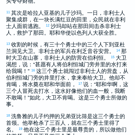
头专夺财物。
其次是
哈拉
人
亚基
的儿子
沙玛
。一日，
非利士
人
11
聚集成群，在一块长满红豆的田里，众民就在
非利
士
人面前逃跑。
沙玛
却站在那田间击杀
非利士
12
人，救护了那田。耶和华使
以色列
人大获全胜。
收割的时候，有三十个勇士中的三个人下到
亚杜
13
兰
洞见
大卫
。
非利士
的军兵在
利乏音
谷安营。
那
14
时
大卫
在山寨，
非利士
人的防营在
伯利恒
。
大卫
15
渴想，说：“甚愿有人将
伯利恒
城门旁井里的水打来
给我喝！”
这三个勇士就闯过
非利士
人的营盘，从
16
伯利恒
城门旁的井里打水，拿来奉给
大卫
。他却不
肯喝，将水奠在耶和华面前，
说：“耶和华啊，这
17
三个人冒死去打水，这水好像他们的血一般，我断
不敢喝！”如此，
大卫
不肯喝。这是三个勇士所做的
事。
洗鲁雅
的儿子
约押
的兄弟
亚比筛
是这三个勇士的
18
首领。他举枪杀了三百人，就在三个勇士里得了
名。
他在这三个勇士里是最尊贵的，所以做他们
19