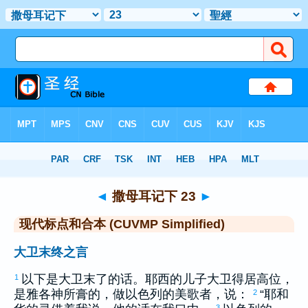
圣经
>
CUVMPS
> 撒母耳记下 23
◄
撒母耳记下 23
►
现代标点和合本 (CUVMP Simplified)
大卫末终之言
以下是
大卫
末了的话。
耶西
的儿子
大卫
得居高位，
1
是
雅各
神所膏的，做
以色列
的美歌者，说：
“耶和
2
3