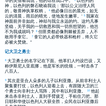
华的灵借着我说，他的话在我口中。
以色列
的
神，
以色列
的磐石晓谕我说：‘那以公义治理人民
的，敬畏神执掌权柄，
他必像日出的晨光，如无
4
云的清晨，雨后的晴光，使地发生嫩草。’
我家在
5
神面前并非如此，神却与我立永远的约。这约凡事
坚稳，关乎我的一切救恩和我一切所想望的，他岂
不为我成就吗？
但匪类都必像荆棘被丢弃，人不
6
敢用手拿它。
拿它的人必带铁器和枪杆，终久它
7
必被火焚烧。”
记大卫之勇士
大卫
勇士的名字记在下面。
他革扪
人
约设巴设
，又
8
称
伊斯尼
人
亚底挪
，他是军长的统领，一时击杀了
八百人。
其次是
亚合
人
朵多
的儿子
以利亚撒
。从前
非利士
人
9
聚集要打仗，
以色列
人迎着上去，有跟随
大卫
的三
个勇士向
非利士
人骂阵，其中有
以利亚撒
。
他起
10
来击杀
非利士
人，直到手臂疲乏，手粘住刀把。那
日耶和华使
以色列
人大获全胜，众民在
以利亚撒
后