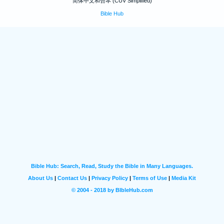
简体中文和合本 (CUV Simplified)
Bible Hub