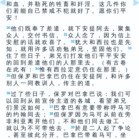
和 血 ， 并 勒 死 的 牲 畜 和 奸 淫 。 这 几 件 你
们 若 能 自 己 禁 戒 不 犯 就 好 了 。 愿 你 们 平
安 ！
他 们 既 奉 了 差 遣 ， 就 下 安 提 阿 去 ， 聚 集
30
众 人 ， 交 付 书 信 。
众 人 念 了 ， 因 为 信 上
31
安 慰 的 话 就 欢 喜 了 。
犹 大 和 西 拉 也 是 先
32
知 ， 就 用 许 多 话 劝 勉 弟 兄 ， 坚 固 他 们 。
33
住 了 些 日 子 ， 弟 兄 们 打 发 他 们 平 平 安 安
的 回 到 差 遣 他 们 的 人 那 里 去 。 （ 有 古 卷
在 此 有 ：
惟 有 西 拉 定 意 仍 住 在 那 里 。 ）
34
但 保 罗 和 巴 拿 巴 仍 住 在 安 提 阿 ， 和 许 多
35
别 人 一 同 教 训 人 ， 传 主 的 道 。
过 了 些 日 子 ， 保 罗 对 巴 拿 巴 说 ： 我 们 可
36
以 回 到 从 前 宣 传 主 道 的 各 城 ， 看 望 弟 兄
们 景 况 如 何 。
巴 拿 巴 有 意 要 带 称 呼 马 可
37
的 约 翰 同 去 ；
但 保 罗 因 为 马 可 从 前 在 旁
38
非 利 亚 离 开 他 们 ， 不 和 他 们 同 去 做 工 ，
就 以 为 不 可 带 他 去 。
於 是 二 人 起 了 争 论
39
， 甚 至 彼 此 分 开 。 巴 拿 巴 带 着 马 可 ， 坐