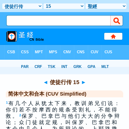
圣经
>
CUS
> 使徒行传 15
◄
使徒行传 15
►
简体中文和合本 (CUV Simplified)
有 几 个 人 从 犹 太 下 来 ， 教 训 弟 兄 们 说 ：
1
你 们 若 不 按 摩 西 的 规 条 受 割 礼 ， 不 能 得
救 。
保 罗 、 巴 拿 巴 与 他 们 大 大 的 分 争 辩
2
论 ； 众 门 徒 就 定 规 ， 叫 保 罗 、 巴 拿 巴 和
本 会 中 几 个 人 ， 为 所 辩 论 的 ， 上 耶 路 撒