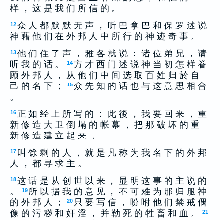
样 ， 这 是 我 们 所 信 的 。
众 人 都 默 默 无 声 ， 听 巴 拿 巴 和 保 罗 述 说
12
神 藉 他 们 在 外 邦 人 中 所 行 的 神 迹 奇 事 。
他 们 住 了 声 ， 雅 各 就 说 ： 诸 位 弟 兄 ， 请
13
听 我 的 话 。
方 才 西 门 述 说 神 当 初 怎 样 眷
14
顾 外 邦 人 ， 从 他 们 中 间 选 取 百 姓 归 於 自
己 的 名 下 ；
众 先 知 的 话 也 与 这 意 思 相 合
15
。
正 如 经 上 所 写 的 ： 此 後 ， 我 要 回 来 ， 重
16
新 修 造 大 卫 倒 塌 的 帐 幕 ， 把 那 破 坏 的 重
新 修 造 建 立 起 来 ，
叫 馀 剩 的 人 ， 就 是 凡 称 为 我 名 下 的 外 邦
17
人 ， 都 寻 求 主 。
这 话 是 从 创 世 以 来 ， 显 明 这 事 的 主 说 的
18
。
所 以 据 我 的 意 见 ， 不 可 难 为 那 归 服 神
19
的 外 邦 人 ；
只 要 写 信 ， 吩 咐 他 们 禁 戒 偶
20
像 的 污 秽 和 奸 淫 ， 并 勒 死 的 牲 畜 和 血 。
21