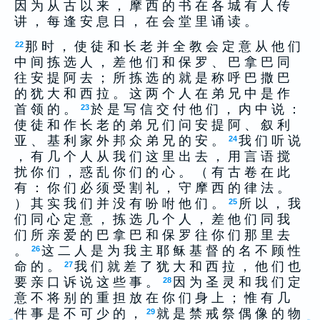
因 为 从 古 以 来 ， 摩 西 的 书 在 各 城 有 人 传
讲 ， 每 逢 安 息 日 ， 在 会 堂 里 诵 读 。
那 时 ， 使 徒 和 长 老 并 全 教 会 定 意 从 他 们
22
中 间 拣 选 人 ， 差 他 们 和 保 罗 、 巴 拿 巴 同
往 安 提 阿 去 ； 所 拣 选 的 就 是 称 呼 巴 撒 巴
的 犹 大 和 西 拉 。 这 两 个 人 在 弟 兄 中 是 作
首 领 的 。
於 是 写 信 交 付 他 们 ， 内 中 说 ：
23
使 徒 和 作 长 老 的 弟 兄 们 问 安 提 阿 、 叙 利
亚 、 基 利 家 外 邦 众 弟 兄 的 安 。
我 们 听 说
24
， 有 几 个 人 从 我 们 这 里 出 去 ， 用 言 语 搅
扰 你 们 ， 惑 乱 你 们 的 心 。 （ 有 古 卷 在 此
有 ： 你 们 必 须 受 割 礼 ， 守 摩 西 的 律 法 。
） 其 实 我 们 并 没 有 吩 咐 他 们 。
所 以 ， 我
25
们 同 心 定 意 ， 拣 选 几 个 人 ， 差 他 们 同 我
们 所 亲 爱 的 巴 拿 巴 和 保 罗 往 你 们 那 里 去
。
这 二 人 是 为 我 主 耶 稣 基 督 的 名 不 顾 性
26
命 的 。
我 们 就 差 了 犹 大 和 西 拉 ， 他 们 也
27
要 亲 口 诉 说 这 些 事 。
因 为 圣 灵 和 我 们 定
28
意 不 将 别 的 重 担 放 在 你 们 身 上 ； 惟 有 几
件 事 是 不 可 少 的 ，
就 是 禁 戒 祭 偶 像 的 物
29