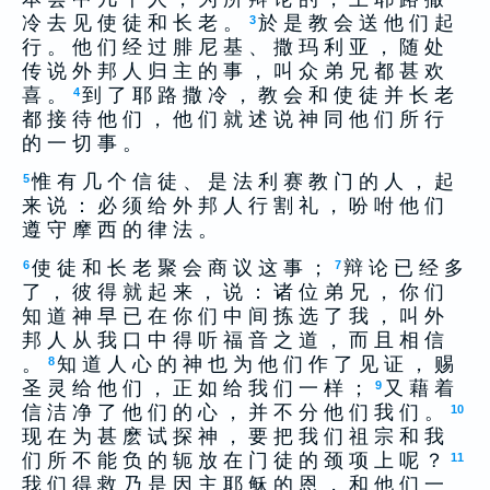
冷 去 见 使 徒 和 长 老 。
於 是 教 会 送 他 们 起
3
行 。 他 们 经 过 腓 尼 基 、 撒 玛 利 亚 ， 随 处
传 说 外 邦 人 归 主 的 事 ， 叫 众 弟 兄 都 甚 欢
喜 。
到 了 耶 路 撒 冷 ， 教 会 和 使 徒 并 长 老
4
都 接 待 他 们 ， 他 们 就 述 说 神 同 他 们 所 行
的 一 切 事 。
惟 有 几 个 信 徒 、 是 法 利 赛 教 门 的 人 ， 起
5
来 说 ： 必 须 给 外 邦 人 行 割 礼 ， 吩 咐 他 们
遵 守 摩 西 的 律 法 。
使 徒 和 长 老 聚 会 商 议 这 事 ；
辩 论 已 经 多
6
7
了 ， 彼 得 就 起 来 ， 说 ： 诸 位 弟 兄 ， 你 们
知 道 神 早 已 在 你 们 中 间 拣 选 了 我 ， 叫 外
邦 人 从 我 口 中 得 听 福 音 之 道 ， 而 且 相 信
。
知 道 人 心 的 神 也 为 他 们 作 了 见 证 ， 赐
8
圣 灵 给 他 们 ， 正 如 给 我 们 一 样 ；
又 藉 着
9
信 洁 净 了 他 们 的 心 ， 并 不 分 他 们 我 们 。
10
现 在 为 甚 麽 试 探 神 ， 要 把 我 们 祖 宗 和 我
们 所 不 能 负 的 轭 放 在 门 徒 的 颈 项 上 呢 ？
11
我 们 得 救 乃 是 因 主 耶 稣 的 恩 ， 和 他 们 一