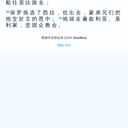
船 往 居 比 路 去 ；
保 罗 拣 选 了 西 拉 ， 也 出 去 ， 蒙 弟 兄 们 把
40
他 交 於 主 的 恩 中 。
他 就 走 遍 叙 利 亚 、 基
41
利 家 ， 坚 固 众 教 会 。
简体中文和合本 (CUV Simplified)
Bible Hub