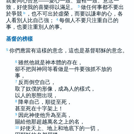
就要同心合意——愛心一致、靈裡一致、意念一
致，好使我的喜樂得以滿足。
做任何事都不要出
3
於爭競
，也不可出於虛榮，而要以謙卑的心，各
b
人看別人比自己強；
每個人不要只注重自己的
4
事，也要注重別人的事。
基督的榜樣
你們應當有這樣的意念，這也是基督耶穌的意念。
5
雖然他就是神本體的存在，
6
卻不把與神同等看做是一件要強抓不放的
事，
反而倒空自己，
7
取了奴僕的形像，成為人的樣式，
以人的形態出現，
降卑自己，順從至死，
8
甚至死在十字架上！
因此神使他升為至高，
9
賜給他那超越萬名之上的名，
好使天上、地上和地底下的一切，
10