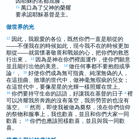
因耶穌的名都屈膝，
萬口為了父神的榮耀
11
要承認耶穌基督是主。
做世界的光
因此，我親愛的各位，既然你們一直是順從的
12
——不僅我在的時候如此，現今我不在的時候更加
順從——就當懷著敬畏和戰兢的心，把你們的救恩
行出來，
因為是神在你們裡面運作，使你們願意
13
並且能行出他的美意。
做任何事都不要抱怨或爭
14
論
，
好使你們成為無可指責、純潔無偽的人，
c
15
在這扭曲、敗壞的世代中，做神毫無瑕疵的兒女；
在這世代中，要像星星的光輝一樣照耀在世上。
你們要持守生命的話語，好讓我在基督的日子
裡
16
d
可以誇耀我所奔跑的沒有落空，我所勞苦的也沒有
落空。
然而，即使我被做為奠祭，澆在你們信仰
17
的祭物和服事上，我也歡喜，並且和你們大家一同
歡喜；
你們也應該照樣歡喜，並且與我一同歡
18
喜。