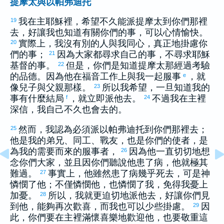
提摩太與以帕弗迪托
我在主耶穌裡，希望不久能派
提摩太
到你們那裡
19
去，好讓我也知道有關你們的事，可以心情愉快。
實際上，我沒有別的人與我同心，真正地掛慮你
20
們的事；
因為大家都尋求自己的事，不尋求耶穌
21
基督的事。
但是，你們是知道
提摩太
那經過考驗
22
的品德。因為他在福音工作上與我一起服事
，就
e
像兒子與父親那樣。
所以我希望，一旦知道我的
23
事有什麼結局
，就立即派他去。
不過我在主裡
f
24
深信，我自己不久也會去的。
然而，我認為必須派
以帕弗迪托
到你們那裡去；
25
他是我的弟兄、同工、戰友，也是你們的使者，是
為我的需要而來的服事者，
因為他一直切切地想
26
念你們大家，並且因你們聽說他患了病，他就極其
難過。
事實上，他雖然患了病幾乎死去，可是神
27
憐憫了他；不僅憐憫他，也憐憫了我，免得我憂上
加憂。
所以，我就更迫切地派他去，好讓你們見
28
到他，能夠再次歡喜，而我也可以少些掛慮。
因
29
此，你們要在主裡滿懷喜樂地歡迎他，也要敬重這