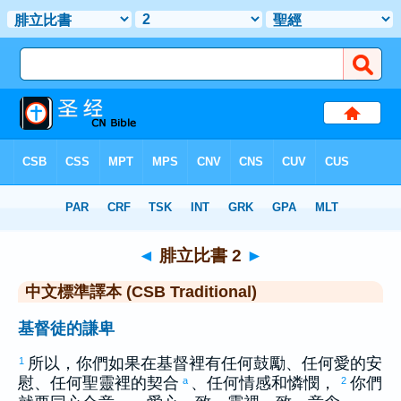
聖經
>
CSBT
> 腓立比書 2
◄
腓立比書 2
►
中文標準譯本 (CSB Traditional)
基督徒的謙卑
所以，你們如果在基督裡有任何鼓勵、任何愛的安
1
慰、任何聖靈裡的契合
、任何情感和憐憫，
你們
a
2