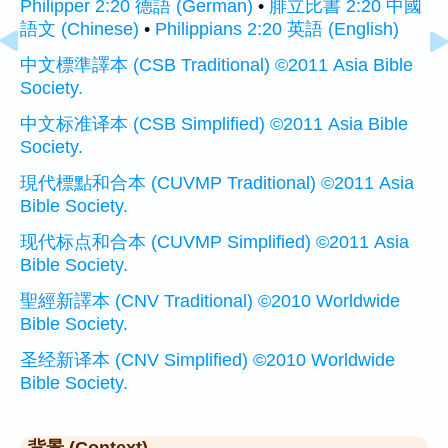
Philipper 2:20 德語 (German)
•
腓立比書 2:20 中國
語文 (Chinese)
•
Philippians 2:20 英語 (English)
中文標準譯本 (CSB Traditional) ©2011 Asia Bible
Society.
中文标准译本 (CSB Simplified) ©2011 Asia Bible
Society.
現代標點和合本 (CUVMP Traditional) ©2011 Asia
Bible Society.
现代标点和合本 (CUVMP Simplified) ©2011 Asia
Bible Society.
聖經新譯本 (CNV Traditional) ©2010 Worldwide
Bible Society.
圣经新译本 (CNV Simplified) ©2010 Worldwide
Bible Society.