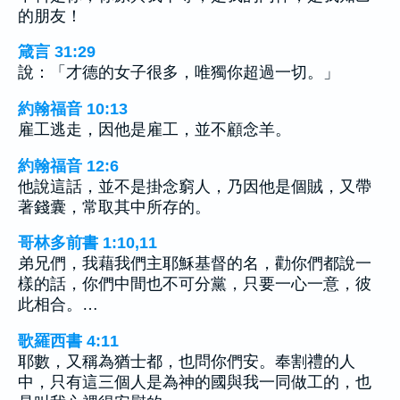
的朋友！
箴言 31:29
說：「才德的女子很多，唯獨你超過一切。」
約翰福音 10:13
雇工逃走，因他是雇工，並不顧念羊。
約翰福音 12:6
他說這話，並不是掛念窮人，乃因他是個賊，又帶
著錢囊，常取其中所存的。
哥林多前書 1:10,11
弟兄們，我藉我們主耶穌基督的名，勸你們都說一
樣的話，你們中間也不可分黨，只要一心一意，彼
此相合。…
歌羅西書 4:11
耶數，又稱為猶士都，也問你們安。奉割禮的人
中，只有這三個人是為神的國與我一同做工的，也