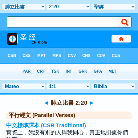
聖經
>
腓立比書
>
章 2
> 聖經金句 20
◄
腓立比書 2:20
►
平行經文 (Parallel Verses)
中文標準譯本 (CSB Traditional)
實際上，我沒有別的人與我同心，真正地掛慮你們