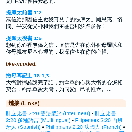
是叫我心裡得安慰的。
提摩太前書 1:2
寫信給那因信主做我真兒子的提摩太。願恩惠、憐
憫、平安從父神和我們主基督耶穌歸於你！
提摩太後書 1:5
想到你心裡無偽之信，這信是先在你外祖母羅以和
你母親友尼基心裡的，我深信也在你的心裡。
like-minded.
撒母耳記上 18:1,3
大衛對掃羅說完了話，約拿單的心與大衛的心深相
契合，約拿單愛大衛，如同愛自己的性命。…
鏈接 (Links)
腓立比書 2:20 雙語聖經 (Interlinear)
•
腓立比書
2:20 多種語言 (Multilingual)
•
Filipenses 2:20 西班
牙人 (Spanish)
•
Philippiens 2:20 法國人 (French)
•