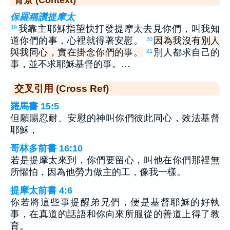
背景 (Context)
保羅稱讚提摩太
我靠主耶穌指望快打發提摩太去見你們，叫我知
19
道你們的事，心裡就得著安慰。
因為我沒有別人
20
與我同心，實在掛念你們的事。
別人都求自己的
21
事，並不求耶穌基督的事。…
交叉引用 (Cross Ref)
羅馬書 15:5
但願賜忍耐、安慰的神叫你們彼此同心，效法基督
耶穌，
哥林多前書 16:10
若是提摩太來到，你們要留心，叫他在你們那裡無
所懼怕，因為他勞力做主的工，像我一樣。
提摩太前書 4:6
你若將這些事提醒弟兄們，便是基督耶穌的好執
事，在真道的話語和你向來所服從的善道上得了教
育。