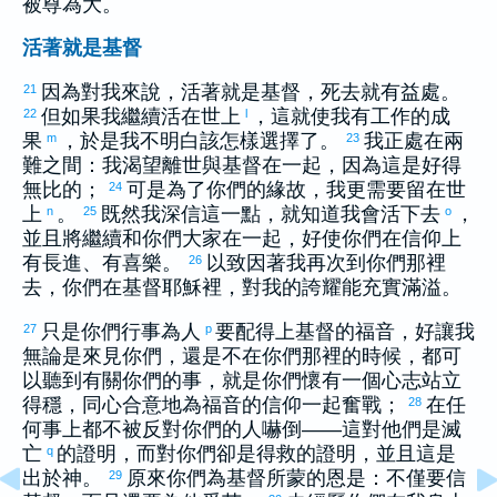
被尊為大。
活著就是基督
因為對我來說，活著就是基督，死去就有益處。
21
但如果我繼續活在世上
，這就使我有工作的成
22
l
果
，於是我不明白該怎樣選擇了。
我正處在兩
m
23
難之間：我渴望離世與基督在一起，因為這是好得
無比的；
可是為了你們的緣故，我更需要留在世
24
上
。
既然我深信這一點，就知道我會活下去
，
n
25
o
並且將繼續和你們大家在一起，好使你們在信仰上
有長進、有喜樂。
以致因著我再次到你們那裡
26
去，你們在基督耶穌裡，對我的誇耀能充實滿溢。
只是你們行事為人
要配得上基督的福音，好讓我
27
p
無論是來見你們，還是不在你們那裡的時候，都可
以聽到有關你們的事，就是你們懷有一個心志站立
得穩，同心合意地為福音的信仰一起奮戰；
在任
28
何事上都不被反對你們的人嚇倒——這對他們是滅
亡
的證明，而對你們卻是得救的證明，並且這是
q
出於神。
原來你們為基督所蒙的恩是：不僅要信
29