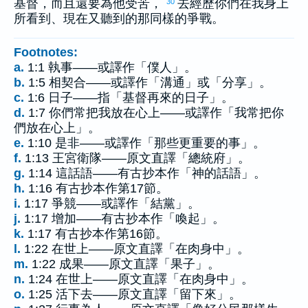
基督，而且還要為他受苦，
去經歷你們在我身上
30
所看到、現在又聽到的那同樣的爭戰。
Footnotes:
a.
1:1 執事——或譯作「僕人」。
b.
1:5 相契合——或譯作「溝通」或「分享」。
c.
1:6 日子——指「基督再來的日子」。
d.
1:7 你們常把我放在心上——或譯作「我常把你
們放在心上」。
e.
1:10 是非——或譯作「那些更重要的事」。
f.
1:13 王宮衛隊——原文直譯「總統府」。
g.
1:14 這話語——有古抄本作「神的話語」。
h.
1:16 有古抄本作第17節。
i.
1:17 爭競——或譯作「結黨」。
j.
1:17 增加——有古抄本作「喚起」。
k.
1:17 有古抄本作第16節。
l.
1:22 在世上——原文直譯「在肉身中」。
m.
1:22 成果——原文直譯「果子」。
n.
1:24 在世上——原文直譯「在肉身中」。
o.
1:25 活下去——原文直譯「留下來」。