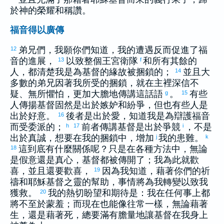
於神的榮耀和稱讚。
福音得以廣傳
弟兄們，我願你們知道，我的遭遇反而促進了福
12
音的進展，
以致整個王宮衛隊
和所有其餘的
13
f
人，都清楚我是為基督的緣故被捆鎖的；
並且大
14
多數的弟兄因著我所受的捆鎖，就在主裡深信不
疑、無所懼怕，更加大膽地傳講這話語
。
有些
g
15
人傳揚基督固然是出於嫉妒和紛爭，但也有些人是
出於好意。
後者是出於愛，知道我是為辯護福音
16
而受委派的；
前者傳講基督是出於爭競
，不是
h
17
i
出於真誠，想要在我的捆鎖中，增加
我的患難。
j
k
這到底有什麼關係呢？只是在各種方法中，無論
18
是假意還是真心，基督都被傳開了；我為此就歡
喜，並且還要歡喜，
因為我知道，藉著你們的祈
19
禱和耶穌基督之靈的幫助，事情將為我轉變以致我
獲救。
我的熱切盼望和期待是：我在任何事上都
20
將不至於蒙羞；而現在也能像往常一樣，無論藉著
生，還是藉著死，總要滿有膽量地讓基督在我身上