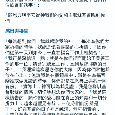
位監督和執事
：
a
願恩典與平安從神我們的父和主耶穌基督臨到你
2
們！
感恩與禱告
每當想到你們，我就感謝我的神；
每次為你們大
3
4
家祈禱的時候，我總是懷著喜樂的心祈禱，
因你
5
們從第一天到如今，一直在福音工作上相契合
。
b
我正是深信這一點：就是在你們裡面開始了美善工
6
作的那一位，將會完成這工作，直到基督耶穌的日
子
。
我理當這樣思念你們大家，因為你們常把我
c
7
放在心上
；無論我是在捆鎖當中，還是在為福音
d
辯護或做見證的時候，你們都是在恩典上與我一同
有份。
實際上，神可以為我見證：我是怎樣以基
8
督耶穌的情感，切切地想念你們大家的。
我是這
9
樣禱告的：願你們的愛心能在真正的知識和一切分
辨力上，越來越豐足有餘，
使你們能分辨是
10
非
，好在基督的日子裡是純潔、無可指責的，
e
並且充滿了那藉著耶穌基督而來的義行果子，歸
11