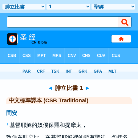
聖經
>
CSBT
> 腓立比書 1
◄
腓立比書 1
►
中文標準譯本 (CSB Traditional)
問安
基督耶穌的奴僕
保羅
和
提摩太
，
1
致住在
腓立比
，在基督耶穌裡的所有聖徒，包括各