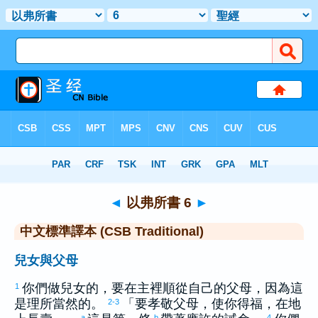
聖經
>
CSBT
> 以弗所書 6
◄
以弗所書 6
►
中文標準譯本 (CSB Traditional)
兒女與父母
你們做兒女的，要在主裡順從自己的父母，因為這
1
是理所當然的。
「要孝敬父母，使你得福，在地
2-3
a
b
4