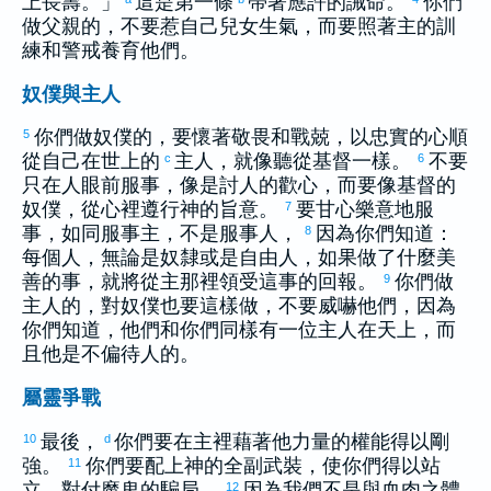
上長壽。」
這是第一條
帶著應許的誡命。
你們
做父親的，不要惹自己兒女生氣，而要照著主的訓
練和警戒養育他們。
奴僕與主人
你們做奴僕的，要懷著敬畏和戰兢，以忠實的心順
5
從自己在世上的
主人，就像聽從基督一樣。
不要
c
6
只在人眼前服事，像是討人的歡心，而要像基督的
奴僕，從心裡遵行神的旨意。
要甘心樂意地服
7
事，如同服事主，不是服事人，
因為你們知道：
8
每個人，無論是奴隸或是自由人，如果做了什麼美
善的事，就將從主那裡領受這事的回報。
你們做
9
主人的，對奴僕也要這樣做，不要威嚇他們，因為
你們知道，他們和你們同樣有一位主人在天上，而
且他是不偏待人的。
屬靈爭戰
最後，
你們要在主裡藉著他力量的權能得以剛
10
d
強。
你們要配上神的全副武裝，使你們得以站
11
立，對付魔鬼的騙局，
因為我們不是與血肉之體
12