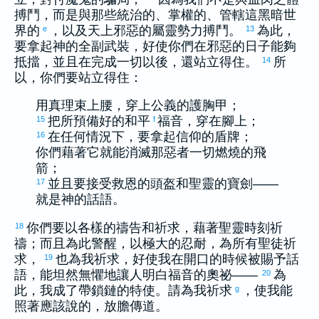
搏鬥，而是與那些統治的、掌權的、管轄這黑暗世
界的
，以及天上邪惡的屬靈勢力搏鬥。
為此，
e
13
要拿起神的全副武裝，好使你們在邪惡的日子能夠
抵擋，並且在完成一切以後，還站立得住。
所
14
以，你們要站立得住：
用真理束上腰，穿上公義的護胸甲；
把所預備好的和平
福音，穿在腳上；
15
f
在任何情況下，要拿起信仰的盾牌；
16
你們藉著它就能消滅那惡者一切燃燒的飛
箭；
並且要接受救恩的頭盔和聖靈的寶劍——
17
就是神的話語。
你們要以各樣的禱告和祈求，藉著聖靈時刻祈
18
禱；而且為此警醒，以極大的忍耐，為所有聖徒祈
求，
也為我祈求，好使我在開口的時候被賜予話
19
語，能坦然無懼地讓人明白福音的奧祕——
為
20
此，我成了帶鎖鏈的特使。請為我祈求
，使我能
g
照著應該說的，放膽傳道。