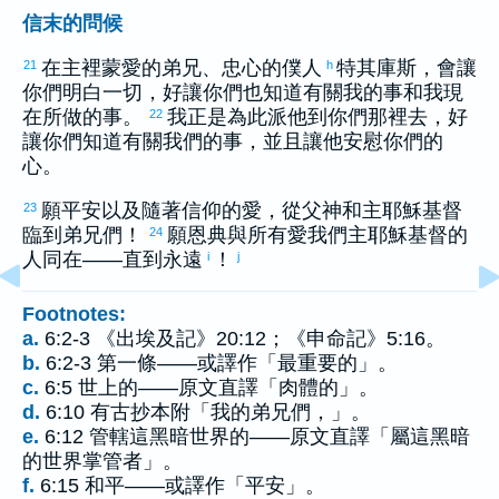
信末的問候
在主裡蒙愛的弟兄、忠心的僕人
特其庫斯
，會讓
21
h
你們明白一切，好讓你們也知道有關我的事和我現
在所做的事。
我正是為此派他到你們那裡去，好
22
讓你們知道有關我們的事，並且讓他安慰你們的
心。
願平安以及隨著信仰的愛，從父神和主耶穌基督
23
臨到弟兄們！
願恩典與所有愛我們主耶穌基督的
24
人同在——直到永遠
！
i
j
Footnotes:
a.
6:2-3 《出埃及記》20:12；《申命記》5:16。
b.
6:2-3 第一條——或譯作「最重要的」。
c.
6:5 世上的——原文直譯「肉體的」。
d.
6:10 有古抄本附「我的弟兄們，」。
e.
6:12 管轄這黑暗世界的——原文直譯「屬這黑暗
的世界掌管者」。
f.
6:15 和平——或譯作「平安」。