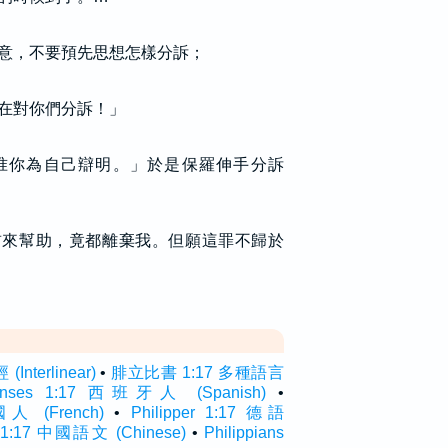
意，不要預先思想怎樣分訴；
在對你們分訴！」
准你為自己辯明。」於是保羅伸手分訴
前來幫助，竟都離棄我。但願這罪不歸於
nterlinear)
•
腓立比書 1:17 多種語言
penses 1:17 西班牙人 (Spanish)
•
法國人 (French)
•
Philipper 1:17 德語
17 中國語文 (Chinese)
•
Philippians