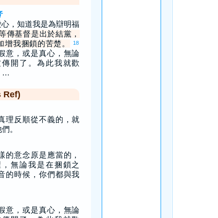
音
愛心，知道我是為辯明福
等傳基督是出於結黨，
加增我捆鎖的苦楚。
18
假意，或是真心，無論
被傳開了。為此我就歡
。…
Ref)
真理反順從不義的，就
他們。
樣的意念原是應當的，
裡，無論我是在捆鎖之
音的時候，你們都與我
假意，或是真心，無論