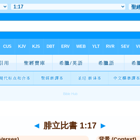
◄
腓立比書 1:17
►
Verses)
背景 (Context)