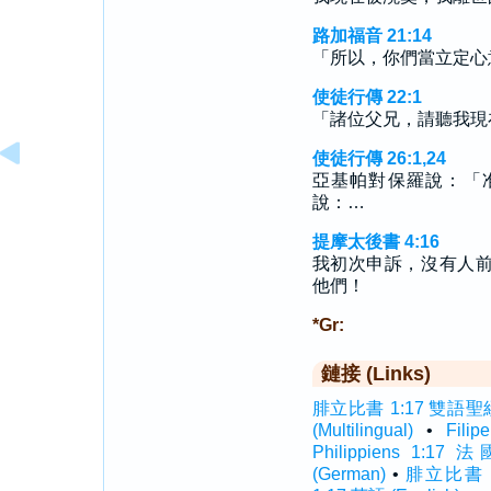
路加福音 21:14
「所以，你們當立定心
使徒行傳 22:1
「諸位父兄，請聽我現
使徒行傳 26:1,24
亞基帕對保羅說：「
說：…
提摩太後書 4:16
我初次申訴，沒有人
他們！
*Gr:
鏈接 (Links)
腓立比書 1:17 雙語聖經 (I
(Multilingual)
•
Fili
Philippiens 1:17 
(German)
•
腓立比書 1: