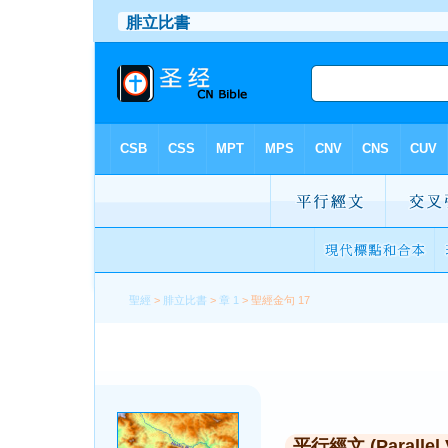
聖經
>
腓立比書
>
章 1
> 聖經金句 17
平行經文 (Parallel 