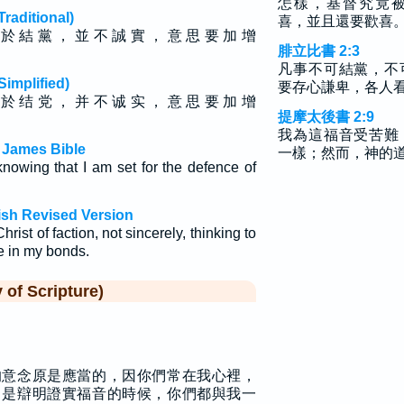
怎樣，基督究竟
ditional)
喜，並且還要歡喜
 於 結 黨 ， 並 不 誠 實 ， 意 思 要 加 增
腓立比書 2:3
凡事不可結黨，不
plified)
要存心謙卑，各人
 於 结 党 ， 并 不 诚 实 ， 意 思 要 加 增
提摩太後書 2:9
我為這福音受苦難
g James Bible
一樣；然而，神的
knowing that I am set for the defence of
ish Revised Version
hrist of faction, not sincerely, thinking to
me in my bonds.
f Scripture)
的意念原是應當的，因你們常在我心裡，
，是辯明證實福音的時候，你們都與我一