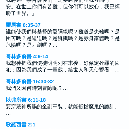
我將這些事告訴你們，是要叫你們在我裡面有平
安。在世上你們有苦難，但你們可以放心，我已經
勝了世界。」
羅馬書 8:35-37
誰能使我們與基督的愛隔絕呢？難道是患難嗎？是
困苦嗎？是逼迫嗎？是飢餓嗎？是赤身露體嗎？是
危險嗎？是刀劍嗎？…
哥林多前書 4:9-14
我想神把我們使徒明明列在末後，好像定死罪的囚
犯；因為我們成了一臺戲，給世人和天使觀看。…
哥林多前書 15:30-32
我們又因何時刻冒險呢？…
以弗所書 6:11-18
要穿戴神所賜的全副軍裝，就能抵擋魔鬼的詭計。
…
歌羅西書 2:1