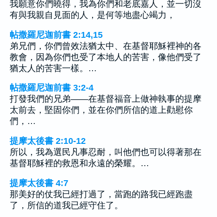
我願意你們曉得，我為你們和老底嘉人，並一切沒
有與我親自見面的人，是何等地盡心竭力，
帖撒羅尼迦前書 2:14,15
弟兄們，你們曾效法猶太中、在基督耶穌裡神的各
教會，因為你們也受了本地人的苦害，像他們受了
猶太人的苦害一樣。…
帖撒羅尼迦前書 3:2-4
打發我們的兄弟——在基督福音上做神執事的提摩
太前去，堅固你們，並在你們所信的道上勸慰你
們，…
提摩太後書 2:10-12
所以，我為選民凡事忍耐，叫他們也可以得著那在
基督耶穌裡的救恩和永遠的榮耀。…
提摩太後書 4:7
那美好的仗我已經打過了，當跑的路我已經跑盡
了，所信的道我已經守住了。