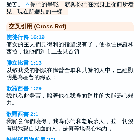
受苦。
你們的爭戰，就與你們在我身上從前所看
30
見、現在所聽見的一樣。
交叉引用 (Cross Ref)
使徒行傳 16:19
使女的主人們見得利的指望沒有了，便揪住保羅和
西拉，拉他們到市上去見首領，
腓立比書 1:13
以致我受的捆鎖在御營全軍和其餘的人中，已經顯
明是為基督的緣故；
歌羅西書 1:29
我也為此勞苦，照著他在我裡面運用的大能盡心竭
力。
歌羅西書 2:1
我願意你們曉得，我為你們和老底嘉人，並一切沒
有與我親自見面的人，是何等地盡心竭力，
帖撒羅尼迦前書 2:2