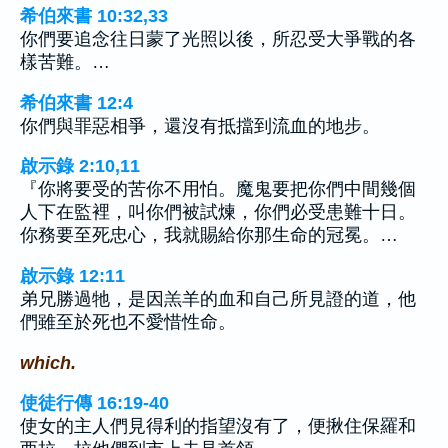
希伯來書 10:32,33
你們要追念往日蒙了光照以後，所忍受大爭戰的各
樣苦難。…
希伯來書 12:4
你們與罪惡相爭，還沒有抵擋到流血的地步。
啟示錄 2:10,11
『你將要受的苦你不用怕。魔鬼要把你們中間幾個
人下在監裡，叫你們被試煉，你們必受患難十日。
你務要至死忠心，我就賜給你那生命的冠冕。…
啟示錄 12:11
弟兄勝過牠，是因羔羊的血和自己所見證的道，他
們雖至於死也不愛惜性命。
which.
使徒行傳 16:19-40
使女的主人們見得利的指望沒有了，便揪住保羅和