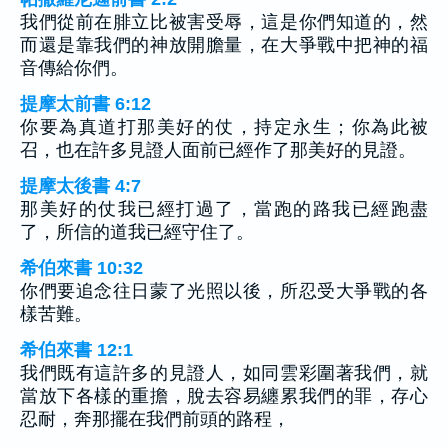
我們從前在腓立比被害受辱，這是你們知道的，然
而還是靠我們的神放開膽量，在大爭戰中把神的福
音傳給你們。
提摩太前書 6:12
你要為真道打那美好的仗，持定永生；你為此被
召，也在許多見證人面前已經作了那美好的見證。
提摩太後書 4:7
那美好的仗我已經打過了，當跑的路我已經跑盡
了，所信的道我已經守住了。
希伯來書 10:32
你們要追念往日蒙了光照以後，所忍受大爭戰的各
樣苦難。
希伯來書 12:1
我們既有這許多的見證人，如同雲彩圍著我們，就
當放下各樣的重擔，脫去容易纏累我們的罪，存心
忍耐，奔那擺在我們前頭的路程，