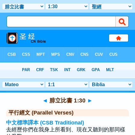
聖經
>
腓立比書
>
章 1
> 聖經金句 30
◄
腓立比書 1:30
►
平行經文 (Parallel Verses)
中文標準譯本 (CSB Traditional)
去經歷你們在我身上所看到、現在又聽到的那同樣