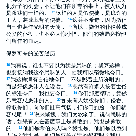
机分子的机会，不让他们在所夸的事上，被人认为
是跟我们一样的。
这样的人是假使徒，是诡诈的
13
工人，装成基督的使徒。
这并不希奇，因为撒但
14
自己也装作光明的天使，
所以，撒但的仆役装成
15
公义的仆役，也不必大惊小怪。他们的结局必按他
们所作的而定。
保罗可夸的受苦经历
我再说，谁也不要以为我是愚昧的；就算这样，
16
也要接纳我这个愚昧的人，使我可以稍微地夸口。
我这样满有自信地夸口，不是照着主所吩咐的，
17
而是好像愚昧人在说话。
既然有许多人按着世俗
18
的标准夸口，我也要夸口。
你们那麽精明，竟然
19
乐意容忍愚昧的人。
如果有人奴役你们，侵吞、
20
榨取你们，向你们趾高气扬，打你们的脸，你们就
容忍吧！
说来惭愧，我们太软弱了。说句愚昧的
21
话，如果有人在甚麽事上是勇敢的，我也是勇敢
的。
他们是希伯来人吗？我也是。他们是以色列
22
人吗？我也是。他们是亚伯拉罕的後裔吗？我也