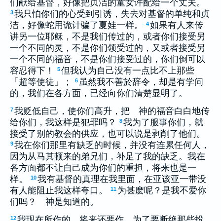
们献给基督，好像把贞洁的童女许配给一个丈夫。
我只怕你们的心受到引诱，失去对基督的单纯和贞
3
洁，好像蛇用诡计骗了夏娃一样。
如果有人来传
4
讲另一位耶稣，不是我们传过的，或者你们接受另
一个不同的灵，不是你们领受过的，又或者接受另
一个不同的福音，不是你们接受过的，你们倒可以
容忍得下！
但我认为自己没有一点比不上那些
5
「超等使徒」；
虽然我不善於辞令，却是有学问
6
的，我们在各方面，已经向你们清楚显明了。
我贬低自己，使你们高升，把 神的福音白白地传
7
给你们，我这样是犯罪吗？
我为了服事你们，就
8
接受了别的教会的供应，也可以说是剥削了他们。
我在你们那里有缺乏的时候，并没有连累任何人，
9
因为从马其顿来的弟兄们，补足了我的缺乏。我在
各方面都不让自己成为你们的重担，将来也是一
样。
我有基督的真理在我里面，在亚该亚一带没
10
有人能阻止我这样夸口。
为甚麽呢？是我不爱你
11
们吗？ 神是知道的。
我现在所作的，将来还要作，为了要断绝那些投
12