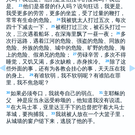
是。
他们是基督的仆人吗？说句狂话，我更是。
23
我受更多的劳苦，更多的坐监，受了过量的鞭打，
常常有生命的危险。
我被犹太人打过五次，每次
24
四十下减去一下，
被棍打过三次，被石头打过一
25
次，三次遇着船坏，在深海里飘了一昼一夜；
多
26
次行远路，遇着江河的危险、强盗的危险、同族的
危险、外族的危险、城中的危险、旷野的危险、海
上的危险、假弟兄的危险；
劳碌辛苦，多次不得
27
睡觉，又饥又渴，多次缺粮，赤身挨冷。
除了这
28
些外面的事，还有为各教会挂心的事，天天压在我
的身上。
有谁软弱，我不软弱呢？有谁陷在罪
29
里，我不焦急呢？
如果必须夸口，我就夸自己的弱点。
主耶稣的
30
31
父 神是应当永远受称颂的，他知道我没有说谎。
在大马士革，亚里达王手下的总督把守着大马士
32
革城，要拘捕我，
我就被人放在一个大篮子里，
33
从城墙的窗户缒下来，逃脱了他的手。