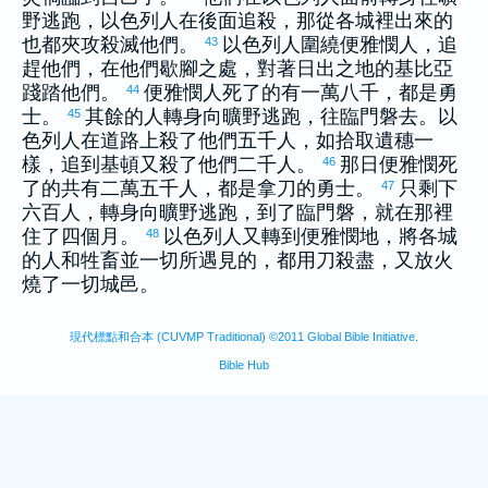
野逃跑，
以色列
人在後面追殺，那從各城裡出來的
也都夾攻殺滅他們。
以色列
人圍繞
便雅憫
人，追
43
趕他們，在他們歇腳之處，對著日出之地的
基比亞
踐踏他們。
便雅憫
人死了的有一萬八千，都是勇
44
士。
其餘的人轉身向曠野逃跑，往
臨門
磐去。
以
45
色列
人在道路上殺了他們五千人，如拾取遺穗一
樣，追到
基頓
又殺了他們二千人。
那日
便雅憫
死
46
了的共有二萬五千人，都是拿刀的勇士。
只剩下
47
六百人，轉身向曠野逃跑，到了
臨門
磐，就在那裡
住了四個月。
以色列
人又轉到
便雅憫
地，將各城
48
的人和牲畜並一切所遇見的，都用刀殺盡，又放火
燒了一切城邑。
現代標點和合本 (CUVMP Traditional) ©2011 Global Bible Initiative.
Bible Hub