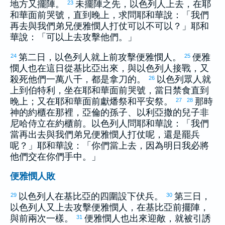
地方又擺陣。
未擺陣之先，
以色列
人上去，在耶
23
和華面前哭號，直到晚上，求問耶和華說：「我們
再去與我們弟兄
便雅憫
人打仗可以不可以？」耶和
華說：「可以上去攻擊他們。」
第二日，
以色列
人就上前攻擊
便雅憫
人。
便雅
24
25
憫
人也在這日從
基比亞
出來，與
以色列
人接戰，又
殺死他們一萬八千，都是拿刀的。
以色列
眾人就
26
上到
伯特利
，坐在耶和華面前哭號，當日禁食直到
晚上；又在耶和華面前獻燔祭和平安祭。
那時
27
28
神的約櫃在那裡，
亞倫
的孫子、
以利亞撒
的兒子
非
尼哈
侍立在約櫃前。
以色列
人問耶和華說：「我們
當再出去與我們弟兄
便雅憫
人打仗呢，還是罷兵
呢？」耶和華說：「你們當上去，因為明日我必將
他們交在你們手中。」
便雅憫人敗
以色列
人在
基比亞
的四圍設下伏兵。
第三日，
29
30
以色列
人又上去攻擊
便雅憫
人，在
基比亞
前擺陣，
與前兩次一樣。
便雅憫
人也出來迎敵，就被引誘
31