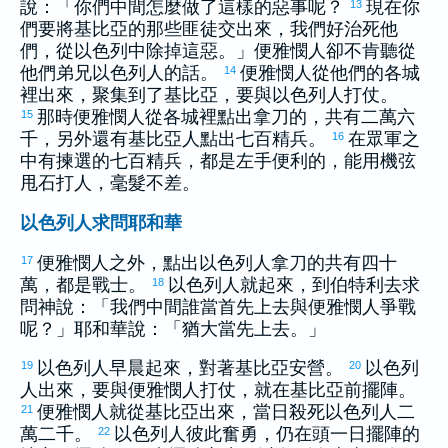
說：「你們中間怎麼做了這樣的惡事呢？
現在你
13
們要將
基比亞
的那些匪徒交出來，我們好治死他
們，從
以色列
中除掉這惡。」
便雅憫
人卻不肯聽從
他們弟兄
以色列
人的話。
便雅憫
人從他們的各城
14
裡出來，聚集到了
基比亞
，要與
以色列
人打仗。
那時
便雅憫
人從各城裡點出拿刀的，共有二萬六
15
千，另外還有
基比亞
人點出七百精兵。
在眾軍之
16
中有揀選的七百精兵，都是左手便利的，能用機弦
甩石打人，毫髮不差。
以色列人求問耶和華
便雅憫
人之外，點出
以色列
人拿刀的共有四十
17
萬，都是戰士。
以色列
人就起來，到
伯特利
去求
18
問神說：「我們中間誰當首先上去與
便雅憫
人爭戰
呢？」耶和華說：「
猶大
當先上去。」
以色列
人早晨起來，對著
基比亞
安營。
以色列
19
20
人出來，要與
便雅憫
人打仗，就在
基比亞
前擺陣。
便雅憫
人就從
基比亞
出來，當日殺死
以色列
人二
21
萬二千。
以色列
人彼此奮勇，仍在頭一日擺陣的
22