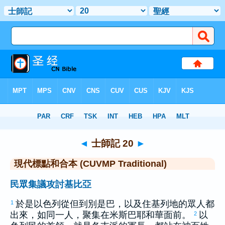
聖經
>
CUVMPT
> 士師記 20
◄
士師記 20
►
現代標點和合本 (CUVMP Traditional)
民眾集議攻討基比亞
於是
以色列
從
但
到
別是巴
，以及住
基列
地的眾人都
1
出來，如同一人，聚集在
米斯巴
耶和華面前。
以
2