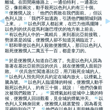
離城。在田間兩條路上，一通
伯特利
，一通
基比
亞
，像前兩次，動手殺死
以色列
人約有三十個。
便雅憫
人說：「他們仍舊敗在我們面前。」但
以
32
色列
人說：「我們不如逃跑，引誘他們離開城到路
上來。」
以色列
眾人都起來，在
巴力他瑪
擺陣，
33
以色列
的伏兵從
馬利迦巴
埋伏的地方衝上前去。
有
以色列
人中的一萬精兵，來到
基比亞
前接戰，
34
勢派甚是凶猛，
便雅憫
人卻不知道災禍臨近了。
耶和華使
以色列
人殺敗
便雅憫
人，那日
以色列
人
35
殺死
便雅憫
人二萬五千一百，都是拿刀的。
於是
便雅憫
人知道自己敗了。先是
以色列
人因為
36
靠著在
基比亞
前所設的伏兵，就在
便雅憫
人面前詐
敗。
伏兵急忙闖進
基比亞
，用刀殺死全城的人。
37
以色列
人預先同伏兵約定在城內放火，以煙氣上
38
騰為號。
以色列
人臨退陣的時候，
便雅憫
人動手
39
殺死
以色列
人，約有三十個，就說：「他們仍像前
次被我們殺敗了。」
當煙氣如柱從城中上騰的時
40
候，
便雅憫
人回頭觀看，見全城的煙氣沖天。
以
41
色列
人又轉身回來，
便雅憫
人就甚驚惶，因為看見
災禍臨到自己了。
他們在
以色列
人面前轉身往曠
42