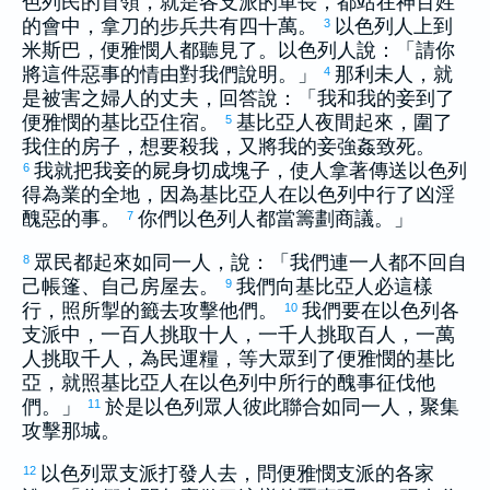
色列
民的首領，就是各支派的軍長，都站在神百姓
的會中，拿刀的步兵共有四十萬。
以色列
人上到
3
米斯巴
，
便雅憫
人都聽見了。
以色列
人說：「請你
將這件惡事的情由對我們說明。」
那
利未
人，就
4
是被害之婦人的丈夫，回答說：「我和我的妾到了
便雅憫
的
基比亞
住宿。
基比亞
人夜間起來，圍了
5
我住的房子，想要殺我，又將我的妾強姦致死。
我就把我妾的屍身切成塊子，使人拿著傳送
以色列
6
得為業的全地，因為
基比亞
人在
以色列
中行了凶淫
醜惡的事。
你們
以色列
人都當籌劃商議。」
7
眾民都起來如同一人，說：「我們連一人都不回自
8
己帳篷、自己房屋去。
我們向
基比亞
人必這樣
9
行，照所掣的籤去攻擊他們。
我們要在
以色列
各
10
支派中，一百人挑取十人，一千人挑取百人，一萬
人挑取千人，為民運糧，等大眾到了
便雅憫
的
基比
亞
，就照
基比亞
人在
以色列
中所行的醜事征伐他
們。」
於是
以色列
眾人彼此聯合如同一人，聚集
11
攻擊那城。
以色列
眾支派打發人去，問
便雅憫
支派的各家
12