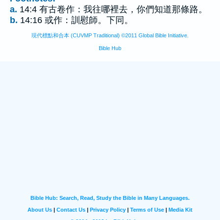
a.
14:4 有古卷作：我往哪裡去，你們知道那條路。
b.
14:16 或作：訓慰師。下同。
現代標點和合本 (CUVMP Traditional) ©2011 Global Bible Initiative.
Bible Hub