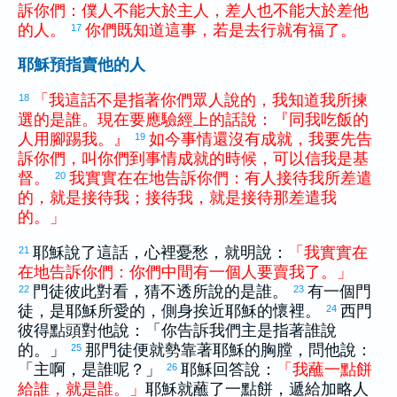
訴
你們
：
僕人
不
能
大
於
主人
，
差人
也
不
能
大
於
差
他
的
人
。
你們
既
知道
這
事
，
若是
去
行
就
有福
了
。
17
耶穌預指賣他的人
「
我
這
話
不
是
指著
你們
眾人
說
的
，
我
知道
我
所
揀
18
選
的
是
誰
。
現在
要
應驗
經
上
的
話
說
：
『
同
我
吃飯
的
人
用
腳
踢
我
。
』
如今
事情
還
沒有
成就
，
我
要
先
告
19
訴
你們
，
叫
你們
到
事情
成就
的
時候
，
可以
信
我
是
基
督
。
我
實實在在
地
告訴
你們
：
有人
接待
我
所
差遣
20
的
，
就是
接待
我
；
接待
我
，
就是
接待
那
差遣
我
的
。
」
耶穌說了這話，心裡憂愁，就明說：
「
我
實實在
21
在
地
告訴
你們
：
你們
中間
有
一
個
人
要
賣
我
了
。
」
門徒彼此對看，猜不透所說的是誰。
有一個門
22
23
徒，是耶穌所愛的，側身挨近耶穌的懷裡。
西門
24
彼得
點頭對他說：「你告訴我們主是指著誰說
的。」
那門徒便就勢靠著耶穌的胸膛，問他說：
25
「主啊，是誰呢？」
耶穌回答說：
「
我
蘸
一點
餅
26
給
誰
，
就
是
誰
。
」
耶穌就蘸了一點餅，遞給
加略
人