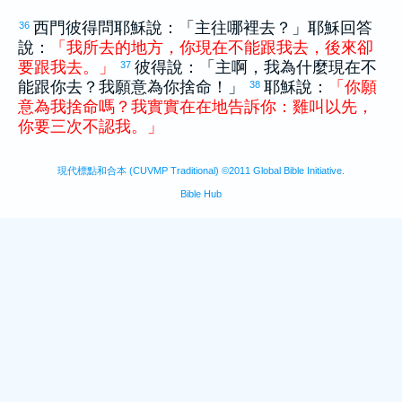
西門
彼得
問耶穌說：「主往哪裡去？」耶穌回答
36
說：
「
我
所
去
的
地方
，
你
現在
不
能
跟
我
去
，
後來
卻
要
跟
我
去
。
」
彼得
說：「主啊，我為什麼現在不
37
能跟你去？我願意為你捨命！」
耶穌說：
「
你
願
38
意
為
我
捨命
嗎
？
我
實實在在
地
告訴
你
：
雞
叫
以先
，
你
要
三
次
不
認
我
。
」
現代標點和合本 (CUVMP Traditional) ©2011 Global Bible Initiative.
Bible Hub