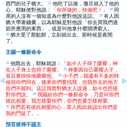
西門
的兒子
猶大
。
他吃了以後，
撒旦
就入了他的
27
心。耶穌便對他說：
「
你
所
做
的
，
快
做
吧
！
」
同
28
席的人沒有一個知道為什麼對他說這話。
有人因
29
猶大
帶著錢囊，以為耶穌是對他說「你去買我們過
節所應用的東西」，或是叫他拿什麼賙濟窮人。
猶大
受了那點餅，立刻就出去。那時候是夜間
30
了。
主賜一條新命令
他既出去，耶穌就說：
「
如今
人子
得
了
榮耀
，
神
31
在
人子
身
上
也
得
了
榮耀
。
神
要
因
自己
榮耀
人子
，
32
並且
要
快快
地
榮耀
他
。
小子
們
，
我
還
有
不
多
的
時
33
候
與
你們
同
在
，
後來
你們
要
找
我
，
但
我
所
去
的
地方
你們
不
能
到
。
這
話
我
曾
對
猶太
人
說
過
，
如今
也
照樣
對
你們
說
。
我
賜給
你們
一
條
新
命令
，
乃
是
叫
你們
34
彼此相愛
，
我
怎樣
愛
你們
，
你們
也
要
怎樣
相愛
。
你們
若
有
彼此相愛
的
心
，
眾人
因此
就
認出
你們
是
35
我
的
門徒
了
。
」
預言彼得不認主