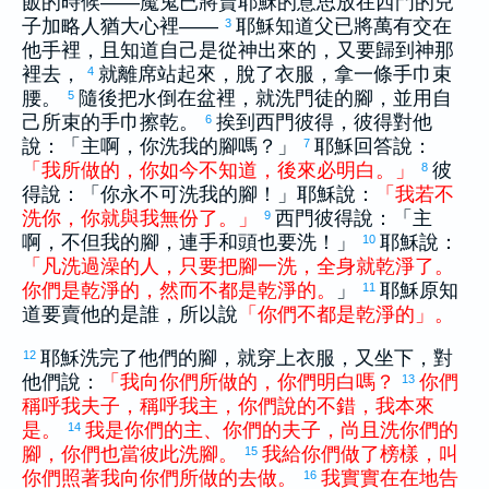
飯的時候——魔鬼已將賣耶穌的意思放在
西門
的兒
子
加略
人
猶大
心裡——
耶穌知道父已將萬有交在
3
他手裡，且知道自己是從神出來的，又要歸到神那
裡去，
就離席站起來，脫了衣服，拿一條手巾束
4
腰。
隨後把水倒在盆裡，就洗門徒的腳，並用自
5
己所束的手巾擦乾。
挨到
西門
彼得
，
彼得
對他
6
說：「主啊，你洗我的腳嗎？」
耶穌回答說：
7
「
我
所
做
的
，
你
如今
不
知道
，
後來
必
明白
。
」
彼
8
得
說：「你永不可洗我的腳！」耶穌說：
「
我
若
不
洗
你
，
你
就
與
我
無
份
了
。
」
西門
彼得
說：「主
9
啊，不但我的腳，連手和頭也要洗！」
耶穌說：
10
「
凡
洗
過
澡
的
人
，
只要
把
腳
一
洗
，
全
身
就
乾淨
了
。
你們
是
乾淨
的
，
然而
不
都
是
乾淨
的
。
」
耶穌原知
11
道要賣他的是誰，所以說
「
你們
不
都
是
乾淨
的
」
。
耶穌洗完了他們的腳，就穿上衣服，又坐下，對
12
他們說：
「
我
向
你們
所
做
的
，
你們
明白
嗎
？
你們
13
稱呼
我
夫子
，
稱呼
我
主
，
你們
說
的
不錯
，
我
本來
是
。
我
是
你們
的
主
、
你們
的
夫子
，
尚且
洗
你們
的
14
腳
，
你們
也
當
彼此
洗
腳
。
我
給
你們
做
了
榜樣
，
叫
15
你們
照著
我
向
你們
所
做
的
去
做
。
我
實實在在
地
告
16