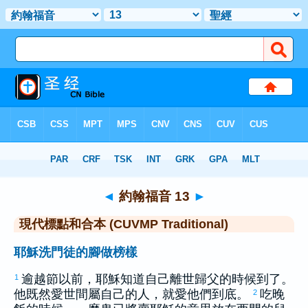
聖經
>
CUVMPT
> 約翰福音 13
◄
約翰福音 13
►
現代標點和合本 (CUVMP Traditional)
耶穌洗門徒的腳做榜樣
逾越節以前，耶穌知道自己離世歸父的時候到了。
1
他既然愛世間屬自己的人，就愛他們到底。
吃晚
2