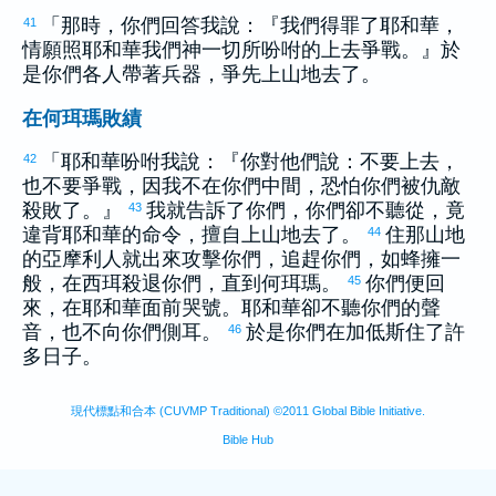
「那時，你們回答我說：『我們得罪了耶和華，
41
情願照耶和華我們神一切所吩咐的上去爭戰。』於
是你們各人帶著兵器，爭先上山地去了。
在何珥瑪敗績
「耶和華吩咐我說：『你對他們說：不要上去，
42
也不要爭戰，因我不在你們中間，恐怕你們被仇敵
殺敗了。』
我就告訴了你們，你們卻不聽從，竟
43
違背耶和華的命令，擅自上山地去了。
住那山地
44
的
亞摩利
人就出來攻擊你們，追趕你們，如蜂擁一
般，在
西珥
殺退你們，直到
何珥瑪
。
你們便回
45
來，在耶和華面前哭號。耶和華卻不聽你們的聲
音，也不向你們側耳。
於是你們在
加低斯
住了許
46
多日子。
現代標點和合本 (CUVMP Traditional) ©2011 Global Bible Initiative.
Bible Hub