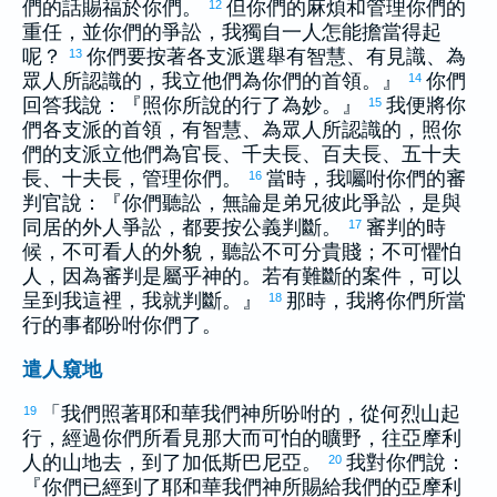
們的話賜福於你們。
但你們的麻煩和管理你們的
12
重任，並你們的爭訟，我獨自一人怎能擔當得起
呢？
你們要按著各支派選舉有智慧、有見識、為
13
眾人所認識的，我立他們為你們的首領。』
你們
14
回答我說：『照你所說的行了為妙。』
我便將你
15
們各支派的首領，有智慧、為眾人所認識的，照你
們的支派立他們為官長、千夫長、百夫長、五十夫
長、十夫長，管理你們。
當時，我囑咐你們的審
16
判官說：『你們聽訟，無論是弟兄彼此爭訟，是與
同居的外人爭訟，都要按公義判斷。
審判的時
17
候，不可看人的外貌，聽訟不可分貴賤；不可懼怕
人，因為審判是屬乎神的。若有難斷的案件，可以
呈到我這裡，我就判斷。』
那時，我將你們所當
18
行的事都吩咐你們了。
遣人窺地
「我們照著耶和華我們神所吩咐的，從
何烈
山起
19
行，經過你們所看見那大而可怕的曠野，往
亞摩利
人的山地去，到了
加低斯巴尼亞
。
我對你們說：
20
『你們已經到了耶和華我們神所賜給我們的
亞摩利