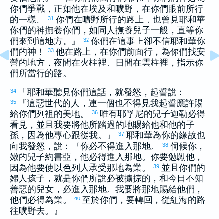
你們爭戰，正如他在
埃及
和曠野，在你們眼前所行
的一樣。
你們在曠野所行的路上，也曾見耶和華
31
你們的神撫養你們，如同人撫養兒子一般，直等你
們來到這地方。』
你們在這事上卻不信耶和華你
32
們的神！
他在路上，在你們前面行，為你們找安
33
營的地方，夜間在火柱裡、日間在雲柱裡，指示你
們所當行的路。
「耶和華聽見你們這話，就發怒，起誓說：
34
『這惡世代的人，連一個也不得見我起誓應許賜
35
給你們列祖的美地。
唯有
耶孚尼
的兒子
迦勒
必得
36
看見，並且我要將他所踏過的地賜給他和他的子
孫，因為他專心跟從我。』
耶和華為你的緣故也
37
向我發怒，說：『你必不得進入那地。
伺候你，
38
嫩
的兒子
約書亞
，他必得進入那地。你要勉勵他，
因為他要使
以色列
人承受那地為業。
並且你們的
39
婦人孩子，就是你們所說必被擄掠的，和今日不知
善惡的兒女，必進入那地。我要將那地賜給他們，
他們必得為業。
至於你們，要轉回，從
紅
海的路
40
往曠野去。』