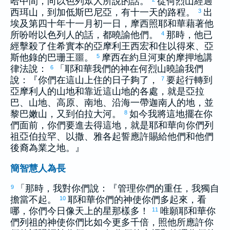
哈
中間，向
以色列
眾人所說的話。
從
何烈
山經過
西珥
山，到
加低斯巴尼亞
，有十一天的路程。
出
3
埃及
第四十年十一月初一日，
摩西
照耶和華藉著他
所吩咐
以色列
人的話，都曉諭他們。
那時，他已
4
經擊殺了住
希實本
的
亞摩利
王
西宏
和住
以得來
、
亞
斯他錄
的
巴珊
王
噩
。
摩西
在
約旦
河東的
摩押
地講
5
律法說：
「耶和華我們的神在
何烈
山曉諭我們
6
說：『你們在這山上住的日子夠了，
要起行轉到
7
亞摩利
人的山地和靠近這山地的各處，就是
亞拉
巴
、山地、高原、南地、沿海一帶
迦南
人的地，並
黎巴嫩
山，又到
伯拉
大河。
如今我將這地擺在你
8
們面前，你們要進去得這地，就是耶和華向你們列
祖
亞伯拉罕
、
以撒
、
雅各
起誓應許賜給他們和他們
後裔為業之地。』
簡智慧人為長
「那時，我對你們說：『管理你們的重任，我獨自
9
擔當不起。
耶和華你們的神使你們多起來，看
10
哪，你們今日像天上的星那樣多！
唯願耶和華你
11
們列祖的神使你們比如今更多千倍，照他所應許你