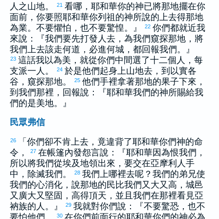
人之山地。
看哪，耶和華你的神已將那地擺在你
21
面前，你要照耶和華你列祖的神所說的上去得那地
為業。不要懼怕，也不要驚惶。』
你們都就近我
22
來說：『我們要先打發人去，為我們窺探那地，將
我們上去該走何道，必進何城，都回報我們。』
這話我以為美，就從你們中間選了十二個人，每
23
支派一人。
於是他們起身上山地去，到
以實各
24
谷，窺探那地。
他們手裡拿著那地的果子下來，
25
到我們那裡，回報說：『耶和華我們的神所賜給我
們的是美地。』
民眾弗信
「你們卻不肯上去，竟違背了耶和華你們神的命
26
令，
在帳篷內發怨言說：『耶和華因為恨我們，
27
所以將我們從
埃及
地領出來，要交在
亞摩利
人手
中，除滅我們。
我們上哪裡去呢？我們的弟兄使
28
我們的心消化，說那地的民比我們又大又高，城邑
又廣大又堅固，高得頂天，並且我們在那裡看見
亞
衲
族的人。』
我就對你們說：『不要驚恐，也不
29
要怕他們。
在你們前面行的耶和華你們的神必為
30