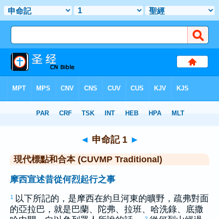
聖經
>
CUVMPT
> 申命記 1
◄
申命記 1
►
現代標點和合本 (CUVMP Traditional)
摩西宣述昔從何烈起行之事
以下所記的，是
摩西
在
約旦
河東的曠野，
疏弗
對面
1
的
亞拉巴
，就是
巴蘭
、
陀弗
、
拉班
、
哈洗錄
、
底撒
2