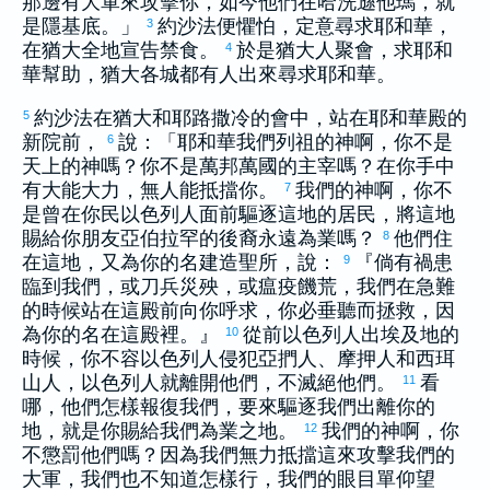
那邊有大軍來攻擊你，如今他們在
哈洗遜他瑪
，就
是
隱基底
。」
約沙法
便懼怕，定意尋求耶和華，
3
在
猶大
全地宣告禁食。
於是
猶大
人聚會，求耶和
4
華幫助，
猶大
各城都有人出來尋求耶和華。
約沙法
在
猶大
和
耶路撒冷
的會中，站在耶和華殿的
5
新院前，
說：「耶和華我們列祖的神啊，你不是
6
天上的神嗎？你不是萬邦萬國的主宰嗎？在你手中
有大能大力，無人能抵擋你。
我們的神啊，你不
7
是曾在你民
以色列
人面前驅逐這地的居民，將這地
賜給你朋友
亞伯拉罕
的後裔永遠為業嗎？
他們住
8
在這地，又為你的名建造聖所，說：
『倘有禍患
9
臨到我們，或刀兵災殃，或瘟疫饑荒，我們在急難
的時候站在這殿前向你呼求，你必垂聽而拯救，因
為你的名在這殿裡。』
從前
以色列
人出
埃及
地的
10
時候，你不容
以色列
人侵犯
亞捫
人、
摩押
人和
西珥
山人，
以色列
人就離開他們，不滅絕他們。
看
11
哪，他們怎樣報復我們，要來驅逐我們出離你的
地，就是你賜給我們為業之地。
我們的神啊，你
12
不懲罰他們嗎？因為我們無力抵擋這來攻擊我們的
大軍，我們也不知道怎樣行，我們的眼目單仰望