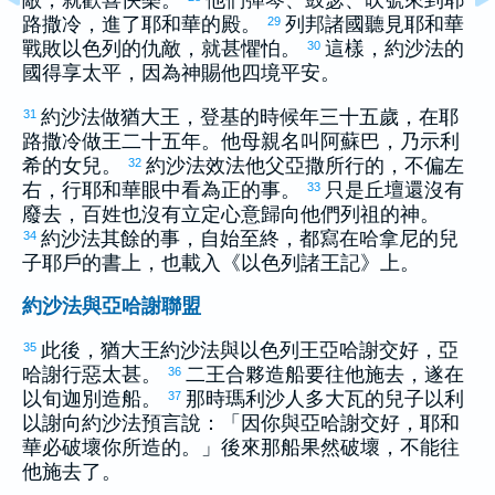
敵，就歡喜快樂。
他們彈琴、鼓瑟、吹號來到
耶
路撒冷
，進了耶和華的殿。
列邦諸國聽見耶和華
29
戰敗
以色列
的仇敵，就甚懼怕。
這樣，
約沙法
的
30
國得享太平，因為神賜他四境平安。
約沙法
做
猶大
王，登基的時候年三十五歲，在
耶
31
路撒冷
做王二十五年。他母親名叫
阿蘇巴
，乃
示利
希
的女兒。
約沙法
效法他父
亞撒
所行的，不偏左
32
右，行耶和華眼中看為正的事。
只是丘壇還沒有
33
廢去，百姓也沒有立定心意歸向他們列祖的神。
約沙法
其餘的事，自始至終，都寫在
哈拿尼
的兒
34
子
耶戶
的書上，也載入《
以色列
諸王記》上。
約沙法與亞哈謝聯盟
此後，
猶大
王
約沙法
與
以色列
王
亞哈謝
交好，
亞
35
哈謝
行惡太甚。
二王合夥造船要往
他施
去，遂在
36
以旬迦別
造船。
那時
瑪利沙
人
多大瓦
的兒子
以利
37
以謝
向
約沙法
預言說：「因你與
亞哈謝
交好，耶和
華必破壞你所造的。」後來那船果然破壞，不能往
他施
去了。