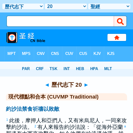
聖經
>
CUVMPT
> 歷代志下 20
◄
歷代志下 20
►
現代標點和合本 (CUVMP Traditional)
約沙法禁食祈禱以敗敵
此後，
摩押
人和
亞捫
人，又有
米烏尼
人，一同來攻
1
擊
約沙法
。
有人來報告
約沙法
說：「從海外
亞蘭
2
a