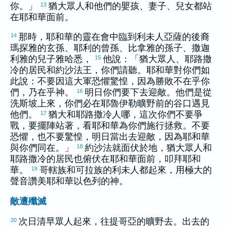
你。」
猶大
眾人和他們的嬰孩、妻子、兒女都站
13
在耶和華面前。
那時，耶和華的靈在會中臨到
利未
人
亞薩
的後裔
14
瑪探雅
的玄孫、
耶利
的曾孫、
比拿雅
的孫子、
撒迦
利雅
的兒子
雅哈悉
，
他說：「
猶大
眾人、
耶路撒
15
冷
的居民和
約沙法
王，你們請聽。耶和華對你們如
此說：不要因這大軍恐懼驚惶，因為勝敗不在乎你
們，乃在乎神。
明日你們要下去迎敵。他們是從
16
洗斯
坡上來，你們必在
耶魯伊勒
曠野前的谷口遇見
他們。
猶大
和
耶路撒冷
人哪，這次你們不要爭
17
戰，要擺陣站著，看耶和華為你們施行拯救。不要
恐懼，也不要驚惶，明日當出去迎敵，因為耶和華
與你們同在。」
約沙法
就面伏於地，
猶大
眾人和
18
耶路撒冷
的居民也俯伏在耶和華面前，叩拜耶和
華。
哥轄
族和
可拉
族的
利未
人都起來，用極大的
19
聲音讚美耶和華
以色列
的神。
敵遭殲滅
次日清早眾人起來，往
提哥亞
的曠野去。出去的
20