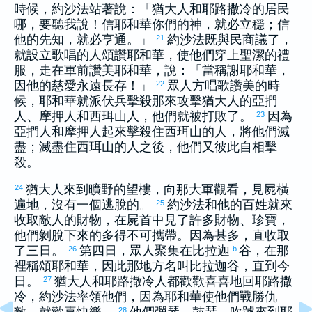
時候，
約沙法
站著說：「
猶大
人和
耶路撒冷
的居民
哪，要聽我說！信耶和華你們的神，就必立穩；信
他的先知，就必亨通。」
約沙法
既與民商議了，
21
就設立歌唱的人頌讚耶和華，使他們穿上聖潔的禮
服，走在軍前讚美耶和華，說：「當稱謝耶和華，
因他的慈愛永遠長存！」
眾人方唱歌讚美的時
22
候，耶和華就派伏兵擊殺那來攻擊
猶大
人的
亞捫
人、
摩押
人和
西珥
山人，他們就被打敗了。
因為
23
亞捫
人和
摩押
人起來擊殺住
西珥
山的人，將他們滅
盡；滅盡住
西珥
山的人之後，他們又彼此自相擊
殺。
猶大
人來到曠野的望樓，向那大軍觀看，見屍橫
24
遍地，沒有一個逃脫的。
約沙法
和他的百姓就來
25
收取敵人的財物，在屍首中見了許多財物、珍寶，
他們剝脫下來的多得不可攜帶。因為甚多，直收取
了三日。
第四日，眾人聚集在
比拉迦
谷，在那
26
b
裡稱頌耶和華，因此那地方名叫
比拉迦
谷，直到今
日。
猶大
人和
耶路撒冷
人都歡歡喜喜地回
耶路撒
27
冷
，
約沙法
率領他們，因為耶和華使他們戰勝仇
28