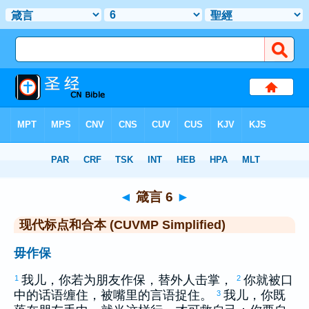
圣经
>
CUVMPS
> 箴言 6
◄
箴言 6
►
现代标点和合本 (CUVMP Simplified)
毋作保
我儿，你若为朋友作保，替外人击掌，
你就被口
1
2
中的话语缠住，被嘴里的言语捉住。
我儿，你既
3