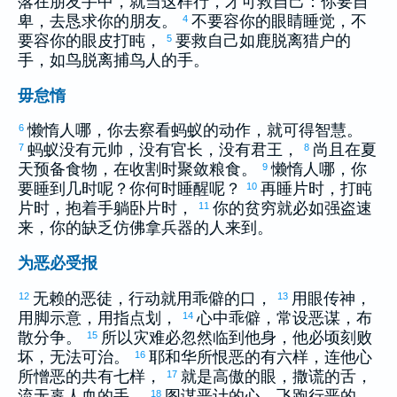
落在朋友手中，就当这样行，才可救自己：你要自
卑，去恳求你的朋友。
不要容你的眼睛睡觉，不
4
要容你的眼皮打盹，
要救自己如鹿脱离猎户的
5
手，如鸟脱离捕鸟人的手。
毋怠惰
懒惰人哪，你去察看蚂蚁的动作，就可得智慧。
6
蚂蚁没有元帅，没有官长，没有君王，
尚且在夏
7
8
天预备食物，在收割时聚敛粮食。
懒惰人哪，你
9
要睡到几时呢？你何时睡醒呢？
再睡片时，打盹
10
片时，抱着手躺卧片时，
你的贫穷就必如强盗速
11
来，你的缺乏仿佛拿兵器的人来到。
为恶必受报
无赖的恶徒，行动就用乖僻的口，
用眼传神，
12
13
用脚示意，用指点划，
心中乖僻，常设恶谋，布
14
散分争。
所以灾难必忽然临到他身，他必顷刻败
15
坏，无法可治。
耶和华所恨恶的有六样，连他心
16
所憎恶的共有七样，
就是高傲的眼，撒谎的舌，
17
流无辜人血的手，
图谋恶计的心，飞跑行恶的
18