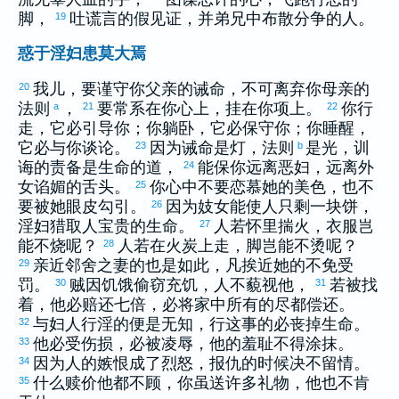
脚，
吐谎言的假见证，并弟兄中布散分争的人。
19
惑于淫妇患莫大焉
我儿，要谨守你父亲的诫命，不可离弃你母亲的
20
法则
，
要常系在你心上，挂在你项上。
你行
a
21
22
走，它必引导你；你躺卧，它必保守你；你睡醒，
它必与你谈论。
因为诫命是灯，法则
是光，训
23
b
诲的责备是生命的道，
能保你远离恶妇，远离外
24
女谄媚的舌头。
你心中不要恋慕她的美色，也不
25
要被她眼皮勾引。
因为妓女能使人只剩一块饼，
26
淫妇猎取人宝贵的生命。
人若怀里揣火，衣服岂
27
能不烧呢？
人若在火炭上走，脚岂能不烫呢？
28
亲近邻舍之妻的也是如此，凡挨近她的不免受
29
罚。
贼因饥饿偷窃充饥，人不藐视他，
若被找
30
31
着，他必赔还七倍，必将家中所有的尽都偿还。
与妇人行淫的便是无知，行这事的必丧掉生命。
32
他必受伤损，必被凌辱，他的羞耻不得涂抹。
33
因为人的嫉恨成了烈怒，报仇的时候决不留情。
34
什么赎价他都不顾，你虽送许多礼物，他也不肯
35