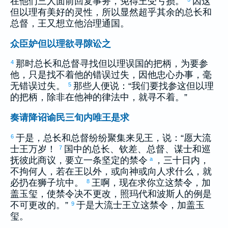
在他们三人面前回复事务，免得王受亏损。
因这
但以理
有美好的灵性，所以显然超乎其余的总长和
总督，王又想立他治理通国。
众臣妒但以理欲寻隙讼之
那时总长和总督寻找
但以理
误国的把柄，为要参
4
他，只是找不着他的错误过失，因他忠心办事，毫
无错误过失。
那些人便说：“我们要找参这
但以理
5
的把柄，除非在他神的律法中，就寻不着。”
奏请降诏谕民三旬内唯王是求
于是，总长和总督纷纷聚集来见王，说：“愿
大流
6
士
王万岁！
国中的总长、钦差、总督、谋士和巡
7
抚彼此商议，要立一条坚定的禁令
，三十日内，
a
不拘何人，若在王以外，或向神或向人求什么，就
必扔在狮子坑中。
王啊，现在求你立这禁令，加
8
盖玉玺，使禁令决不更改，照
玛代
和
波斯
人的例是
不可更改的。”
于是
大流士
王立这禁令，加盖玉
9
玺。