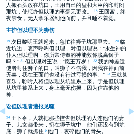
人搬石头放在坑口，王用自己的玺和大臣的印封闭
那坑，使惩办
但以理
的事毫无更改。
王回宫，终
18
夜禁食，无人拿乐器到他面前，并且睡不着觉。
主护但以理不为狮伤
次日黎明王就起来，急忙往狮子坑那里去。
临
19
20
近坑边，哀声呼叫
但以理
，对
但以理
说：“永生神的
仆人
但以理
啊，你所常侍奉的神能救你脱离狮子
吗？”
但以理
对王说：“愿王万岁！
我的神差遣
21
22
使者封住狮子的口，叫狮子不伤我，因我在神面前
无辜，我在王面前也没有行过亏损的事。”
王就甚
23
喜乐，吩咐人将
但以理
从坑里系上来。于是
但以理
从坑里被系上来，身上毫无伤损，因为信靠他的
神。
讼但以理者遭报见噬
王下令，人就把那些控告
但以理
的人连他们的妻
24
子、儿女都带来，扔在狮子坑中。他们还没有到坑
底，狮子就抓住
他们，咬碎他们的骨头。
b