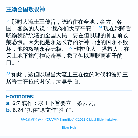
王谕全国敬畏神
那时
大流士
王传旨，晓谕住在全地，各方、各
25
国、各族的人说：“愿你们大享平安！
现在我降旨
26
晓谕我所统辖的全国人民，要在
但以理
的神面前战
兢恐惧。因为他是永远长存的活神，他的国永不败
坏，他的权柄永存无极。
他护庇人，搭救人，在
27
天上地下施行神迹奇事，救了
但以理
脱离狮子的
口。”
如此，这
但以理
当
大流士
王在位的时候和
波斯
王
28
居鲁士
在位的时候，大享亨通。
Footnotes:
a.
6:7 或作：求王下旨要立一条云云。
b.
6:24 “抓住”原文作“胜了”。
现代标点和合本 (CUVMP Simplified) ©2011 Global Bible Initiative.
Bible Hub