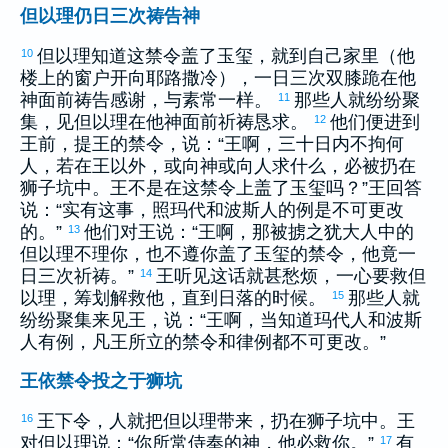
但以理仍日三次祷告神
但以理
知道这禁令盖了玉玺，就到自己家里（他
10
楼上的窗户开向
耶路撒冷
），一日三次双膝跪在他
神面前祷告感谢，与素常一样。
那些人就纷纷聚
11
集，见
但以理
在他神面前祈祷恳求。
他们便进到
12
王前，提王的禁令，说：“王啊，三十日内不拘何
人，若在王以外，或向神或向人求什么，必被扔在
狮子坑中。王不是在这禁令上盖了玉玺吗？”王回答
说：“实有这事，照
玛代
和
波斯
人的例是不可更改
的。”
他们对王说：“王啊，那被掳之
犹大
人中的
13
但以理
不理你，也不遵你盖了玉玺的禁令，他竟一
日三次祈祷。”
王听见这话就甚愁烦，一心要救
但
14
以理
，筹划解救他，直到日落的时候。
那些人就
15
纷纷聚集来见王，说：“王啊，当知道
玛代
人和
波斯
人有例，凡王所立的禁令和律例都不可更改。”
王依禁令投之于狮坑
王下令，人就把
但以理
带来，扔在狮子坑中。王
16
对
但以理
说：“你所常侍奉的神，他必救你。”
有
17