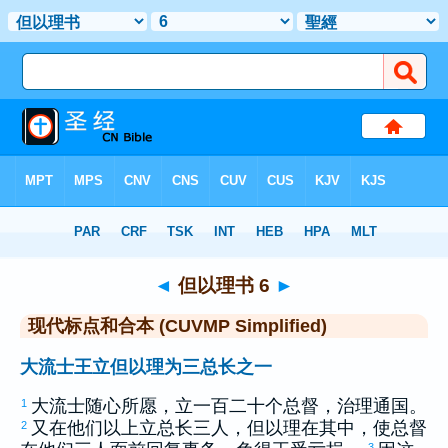
圣经
>
CUVMPS
> 但以理书 6
◄
但以理书 6
►
现代标点和合本 (CUVMP Simplified)
大流士王立但以理为三总长之一
大流士
随心所愿，立一百二十个总督，治理通国。
1
又在他们以上立总长三人，
但以理
在其中，使总督
2
3