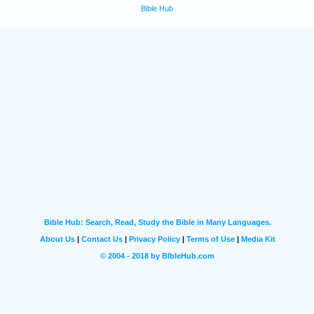
Bible Hub