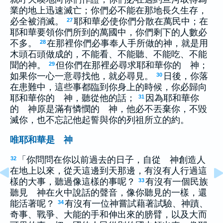
業的地上迅速滅亡；你們必不能在那地長久生存，
必全被消滅。
耶和華必使你們分散在萬民中；在
27
耶和華要領你們所到的萬國中，你們剩下的人數必
不多。
在那裡你們必事奉人手所做的神，就是用
28
木頭石頭做成的，不能看、不能聽、不能吃、不能
聞的神。
但你們在那裡必尋求耶和華你的 神；
29
如果你一心一意尋找他，就必尋見。
日後，你落
30
在患難中，這些事都臨到你身上的時候，你必歸向
耶和華你的 神，聽從他的話；
因為耶和華你
31
的 神原是滿有憐憫的 神，他必不丟棄你，不毀
滅你，也不忘記他起誓與你的列祖所立的約。
唯耶和華是 神
「你問問在你以前過去的日子，自從 神創造人
32
在地上以來，從天這邊到天那邊，有沒有人行過這
樣的大事，聽過像這樣的事呢？
有沒有一個民族
33
聽見 神在火中說話的聲音，像你聽見的一樣，還
能活著呢？
有沒有一位神嘗試藉著試驗、神蹟、
34
奇事、戰爭、大能的手和伸出來的膀臂，以及大而