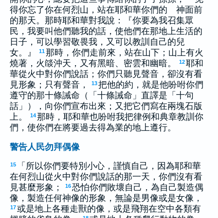
得你忘了你在何烈山，站在耶和華你們的 神面前
的那天。那時耶和華對我說：『你要為我召集眾
民，我要叫他們聽我的話，使他們在那地上生活的
日子，可以學習敬畏我，又可以教訓自己的兒
女。』
那時，你們走前來，站在山下；山上有火
11
燒著，火燄沖天，又有黑暗、密雲和幽暗。
耶和
12
華從火中對你們說話；你們只聽見聲音，卻沒有看
見形象；只有聲音，
把他的約，就是他吩咐你們
13
遵守的那十條誡命（「十條誡命」直譯是「十句
話」），向你們宣布出來；又把它們寫在兩塊石版
上。
那時，耶和華也吩咐我把律例和典章教訓你
14
們，使你們在將要過去得為業的地上遵行。
警告人民勿拜偶像
「所以你們要特別小心，謹慎自己，因為耶和華
15
在何烈山從火中對你們說話的那一天，你們沒有看
見甚麼形象；
恐怕你們敗壞自己，為自己製造偶
16
像，製造任何神像的形象，無論是男像或是女像，
或是地上各種走獸的像，或是飛翔在空中各類有
17