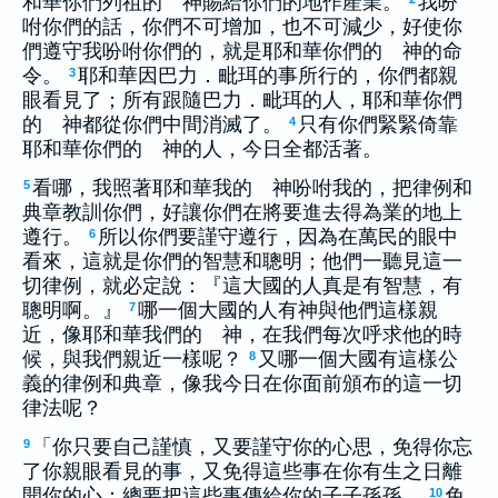
和華你們列祖的 神賜給你們的地作產業。
我吩
咐你們的話，你們不可增加，也不可減少，好使你
們遵守我吩咐你們的，就是耶和華你們的 神的命
令。
耶和華因巴力．毗珥的事所行的，你們都親
3
眼看見了；所有跟隨巴力．毗珥的人，耶和華你們
的 神都從你們中間消滅了。
只有你們緊緊倚靠
4
耶和華你們的 神的人，今日全都活著。
看哪，我照著耶和華我的 神吩咐我的，把律例和
5
典章教訓你們，好讓你們在將要進去得為業的地上
遵行。
所以你們要謹守遵行，因為在萬民的眼中
6
看來，這就是你們的智慧和聰明；他們一聽見這一
切律例，就必定說：『這大國的人真是有智慧，有
聰明啊。』
哪一個大國的人有神與他們這樣親
7
近，像耶和華我們的 神，在我們每次呼求他的時
候，與我們親近一樣呢？
又哪一個大國有這樣公
8
義的律例和典章，像我今日在你面前頒布的這一切
律法呢？
「你只要自己謹慎，又要謹守你的心思，免得你忘
9
了你親眼看見的事，又免得這些事在你有生之日離
開你的心；總要把這些事傳給你的子子孫孫，
免
10