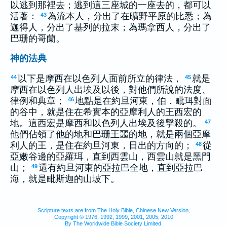
以逃到那裡去；逃到這三座城的一座去的，都可以
活著：
為流本人，分出了在曠野平原的比悉；為
43
迦得人，分出了基列的拉末；為瑪拿西人，分出了
巴珊的哥蘭。
神的法典
以下是摩西在以色列人面前所立的律法，
就是
44
45
摩西在以色列人出埃及以後，對他們所說的法度、
律例和典章；
地點是在約旦河東，伯．毗珥對面
46
的谷中，就是住在希實本的亞摩利人的王西宏的
地。這西宏是摩西和以色列人出埃及後擊殺的。
47
他們佔領了他的地和巴珊王噩的地，就是兩個亞摩
利人的王，是住在約旦河東，日出的方向的；
從
48
亞嫩谷邊的亞羅珥，直到西雲山，西雲山就是黑門
山；
還有約旦河東的亞拉巴全地，直到亞拉巴
49
海，就是毗斯迦的山坡下。
Scripture texts are from The Holy Bible, Chinese New Version,
Copyright © 1976, 1992, 1999, 2001, 2005, 2010
By The Worldwide Bible Society Limited.