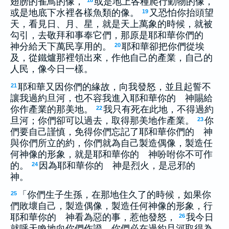
翅膀的雀鳥的像，
或是地上各種爬行動物的像，
18
或是地底下水裡各樣魚類的像。
又恐怕你抬頭望
19
天，看見日、月、星，就是天上萬象的時候，就被
勾引，去敬拜和事奉它們，那原是耶和華你們的
神分給天下萬民享用的。
耶和華卻把你們從埃
20
及，從鐵爐那裡領出來，作他自己的產業，自己的
人民，像今日一樣。
耶和華又因你們的緣故，向我發怒，並且起誓不
21
讓我過約旦河，也不容我進入耶和華你的 神賜給
你作產業的那美地。
我只有死在此地，不得過約
22
旦河；你們卻可以過去，取得那美地作產業。
你
23
們要自己謹慎，免得你們忘記了耶和華你們的 神
與你們所立的約，你們就為自己製造偶像，製造任
何神像的形象，就是耶和華你的 神吩咐你不可作
的。
因為耶和華你的 神是烈火，是忌邪的
24
神。
「你們生子生孫，在那地住久了的時候，如果你
25
們敗壞自己，製造偶像，製造任何神像的形象，行
耶和華你的 神看為惡的事，惹他發怒，
我今日
26
就呼天喚地向你們作證，你們必在過約旦河取得為