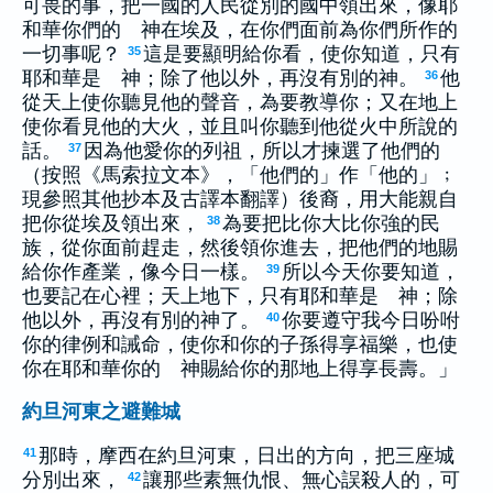
可畏的事，把一國的人民從別的國中領出來，像耶
和華你們的 神在埃及，在你們面前為你們所作的
一切事呢？
這是要顯明給你看，使你知道，只有
35
耶和華是 神；除了他以外，再沒有別的神。
他
36
從天上使你聽見他的聲音，為要教導你；又在地上
使你看見他的大火，並且叫你聽到他從火中所說的
話。
因為他愛你的列祖，所以才揀選了他們的
37
（按照《馬索拉文本》，「他們的」作「他的」﹔
現參照其他抄本及古譯本翻譯）後裔，用大能親自
把你從埃及領出來，
為要把比你大比你強的民
38
族，從你面前趕走，然後領你進去，把他們的地賜
給你作產業，像今日一樣。
所以今天你要知道，
39
也要記在心裡；天上地下，只有耶和華是 神；除
他以外，再沒有別的神了。
你要遵守我今日吩咐
40
你的律例和誡命，使你和你的子孫得享福樂，也使
你在耶和華你的 神賜給你的那地上得享長壽。」
約旦河東之避難城
那時，摩西在約旦河東，日出的方向，把三座城
41
分別出來，
讓那些素無仇恨、無心誤殺人的，可
42