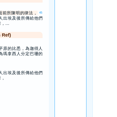
面前所陳明的律法，
45
人出埃及後所傳給他們
章，…
Ref)
平原的比悉，為迦得人
為瑪拿西人分定巴珊的
人出埃及後所傳給他們
章，