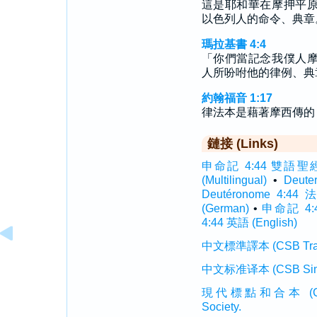
這是耶和華在摩押平
以色列人的命令、典章
瑪拉基書 4:4
「你們當記念我僕人
人所吩咐他的律例、典
約翰福音 1:17
律法本是藉著摩西傳的
鏈接 (Links)
申命記 4:44 雙語聖經 (In
(Multilingual)
•
Deut
Deutéronome 4:44
(German)
•
申命記 4:4
4:44 英語 (English)
中文標準譯本 (CSB Traditi
中文标准译本 (CSB Simplif
現代標點和合本 (CUVMP T
Society.