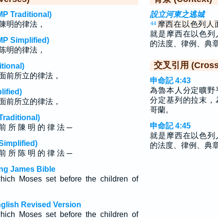
raditional)
設立河東之逃城
陳明的律法，
摩西在以色列人
44
就是摩西在以色列
implified)
的法度、律例、典
陈明的律法，
交叉引用 (Cross 
ional)
面前所立的律法，
申命記 4:43
為魯本人分定曠野
fied)
分定基列的拉末，
面前所立的律法，
哥蘭。
ditional)
申命記 4:45
前 所 陳 明 的 律 法 ─
就是摩西在以色列
plified)
的法度、律例、典
前 所 陈 明 的 律 法 ─
ng James Bible
ich Moses set before the children of
glish Revised Version
hich Moses set before the children of