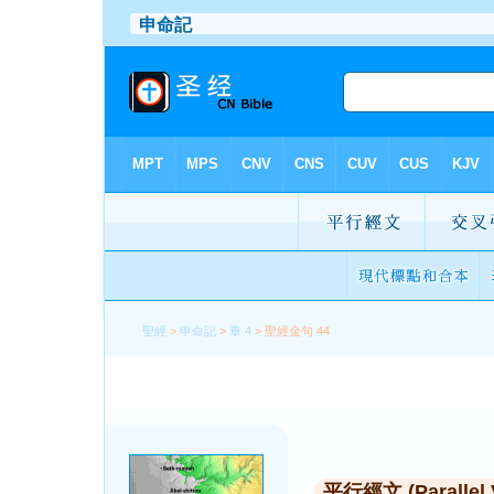
聖經
>
申命記
>
章 4
> 聖經金句 44
平行經文 (Parallel 