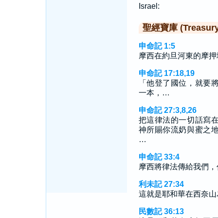
Israel:
聖經寶庫 (Treasury o
申命記 1:5
摩西在約旦河東的摩押
申命記 17:18,19
「他登了國位，就要
一本，…
申命記 27:3,8,26
把這律法的一切話寫
神所賜你流奶與蜜之
…
申命記 33:4
摩西將律法傳給我們，
利未記 27:34
這就是耶和華在西奈山
民數記 36:13