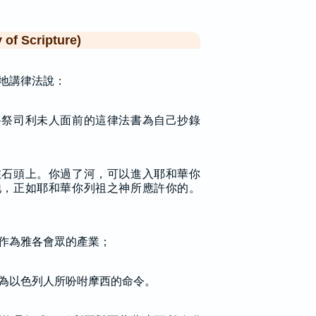
f Scripture)
地講律法說：
將祭司利未人面前的這律法書為自己抄錄
在石頭上。你過了河，可以進入耶和華你
地，正如耶和華你列祖之神所應許你的。
作為雅各會眾的產業；
為以色列人所吩咐摩西的命令。