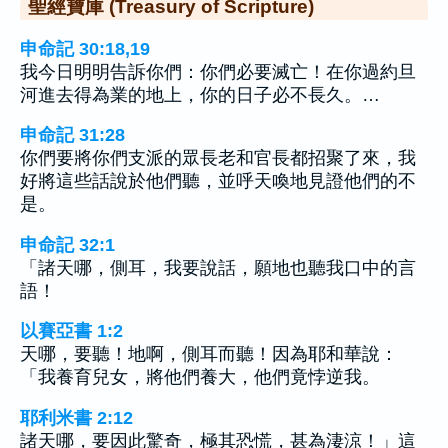
聖經寶庫 (Treasury of Scripture)
申命記 30:18,19
我今日明明告訴你們：你們必要滅亡！在你過約旦
河進去得為業的地上，你的日子必不長久。…
申命記 31:28
你們要將你們支派的眾長老和官長都招聚了來，我
好將這些話說於他們聽，並呼天喚地見證他們的不
是。
申命記 32:1
「諸天哪，側耳，我要說話，願地也聽我口中的言
語！
以賽亞書 1:2
天哪，要聽！地啊，側耳而聽！因為耶和華說：
「我養育兒女，將他們養大，他們竟悖逆我。
耶利米書 2:12
諸天哪，要因此驚奇，極其恐慌，甚為淒涼！」這