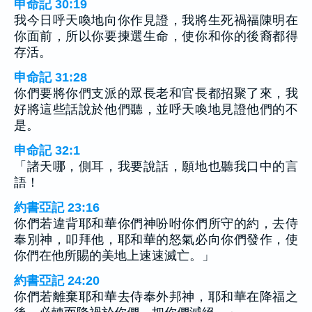
申命記 30:19
我今日呼天喚地向你作見證，我將生死禍福陳明在
你面前，所以你要揀選生命，使你和你的後裔都得
存活。
申命記 31:28
你們要將你們支派的眾長老和官長都招聚了來，我
好將這些話說於他們聽，並呼天喚地見證他們的不
是。
申命記 32:1
「諸天哪，側耳，我要說話，願地也聽我口中的言
語！
約書亞記 23:16
你們若違背耶和華你們神吩咐你們所守的約，去侍
奉別神，叩拜他，耶和華的怒氣必向你們發作，使
你們在他所賜的美地上速速滅亡。」
約書亞記 24:20
你們若離棄耶和華去侍奉外邦神，耶和華在降福之