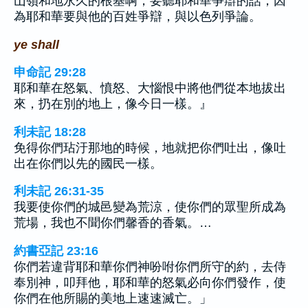
山嶺和地永久的根基啊，要聽耶和華爭辯的話，因
為耶和華要與他的百姓爭辯，與以色列爭論。
ye shall
申命記 29:28
耶和華在怒氣、憤怒、大惱恨中將他們從本地拔出
來，扔在別的地上，像今日一樣。』
利未記 18:28
免得你們玷汙那地的時候，地就把你們吐出，像吐
出在你們以先的國民一樣。
利未記 26:31-35
我要使你們的城邑變為荒涼，使你們的眾聖所成為
荒場，我也不聞你們馨香的香氣。…
約書亞記 23:16
你們若違背耶和華你們神吩咐你們所守的約，去侍
奉別神，叩拜他，耶和華的怒氣必向你們發作，使
你們在他所賜的美地上速速滅亡。」