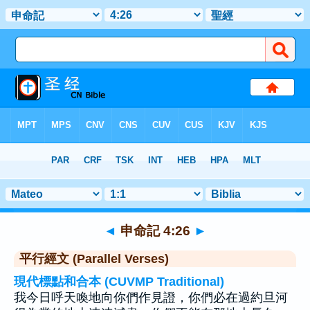
聖經
>
申命記
>
章 4
> 聖經金句 26
◄
申命記 4:26
►
平行經文 (Parallel Verses)
現代標點和合本 (CUVMP Traditional)
我今日呼天喚地向你們作見證，你們必在過約旦河