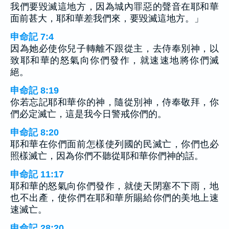
我們要毀滅這地方，因為城內罪惡的聲音在耶和華
面前甚大，耶和華差我們來，要毀滅這地方。」
申命記 7:4
因為她必使你兒子轉離不跟從主，去侍奉別神，以
致耶和華的怒氣向你們發作，就速速地將你們滅
絕。
申命記 8:19
你若忘記耶和華你的神，隨從別神，侍奉敬拜，你
們必定滅亡，這是我今日警戒你們的。
申命記 8:20
耶和華在你們面前怎樣使列國的民滅亡，你們也必
照樣滅亡，因為你們不聽從耶和華你們神的話。
申命記 11:17
耶和華的怒氣向你們發作，就使天閉塞不下雨，地
也不出產，使你們在耶和華所賜給你們的美地上速
速滅亡。
申命記 28:20