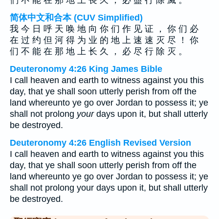
們 不 能 在 那 地 上 長 久 ， 必 盡 行 除 滅 。
简体中文和合本 (CUV Simplified)
我 今 日 呼 天 唤 地 向 你 们 作 见 证 ， 你 们 必
在 过 约 但 河 得 为 业 的 地 上 速 速 灭 尽 ！ 你
们 不 能 在 那 地 上 长 久 ， 必 尽 行 除 灭 。
Deuteronomy 4:26 King James Bible
I call heaven and earth to witness against you this
day, that ye shall soon utterly perish from off the
land whereunto ye go over Jordan to possess it; ye
shall not prolong
your
days upon it, but shall utterly
be destroyed.
Deuteronomy 4:26 English Revised Version
I call heaven and earth to witness against you this
day, that ye shall soon utterly perish from off the
land whereunto ye go over Jordan to possess it; ye
shall not prolong your days upon it, but shall utterly
be destroyed.