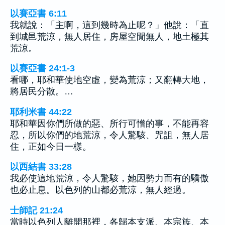
以賽亞書 6:11
我就說：「主啊，這到幾時為止呢？」他說：「直
到城邑荒涼，無人居住，房屋空閒無人，地土極其
荒涼。
以賽亞書 24:1-3
看哪，耶和華使地空虛，變為荒涼；又翻轉大地，
將居民分散。…
耶利米書 44:22
耶和華因你們所做的惡、所行可憎的事，不能再容
忍，所以你們的地荒涼，令人驚駭、咒詛，無人居
住，正如今日一樣。
以西結書 33:28
我必使這地荒涼，令人驚駭，她因勢力而有的驕傲
也必止息。以色列的山都必荒涼，無人經過。
士師記 21:24
當時以色列人離開那裡，各歸本支派、本宗族、本