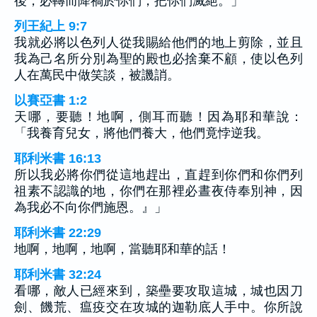
後，必轉而降禍於你們，把你們滅絕。」
列王紀上 9:7
我就必將以色列人從我賜給他們的地上剪除，並且
我為己名所分別為聖的殿也必捨棄不顧，使以色列
人在萬民中做笑談，被譏誚。
以賽亞書 1:2
天哪，要聽！地啊，側耳而聽！因為耶和華說：
「我養育兒女，將他們養大，他們竟悖逆我。
耶利米書 16:13
所以我必將你們從這地趕出，直趕到你們和你們列
祖素不認識的地，你們在那裡必晝夜侍奉別神，因
為我必不向你們施恩。』」
耶利米書 22:29
地啊，地啊，地啊，當聽耶和華的話！
耶利米書 32:24
看哪，敵人已經來到，築壘要攻取這城，城也因刀
劍、饑荒、瘟疫交在攻城的迦勒底人手中。你所說