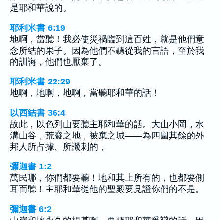
是耶和華說的。
耶利米書 6:19
地啊，當聽！我必使災禍臨到這百姓，就是他們意
念所結的果子。因為他們不聽從我的言語，至於我
的訓誨，他們也厭棄了。
耶利米書 22:29
地啊，地啊，地啊，當聽耶和華的話！
以西結書 36:4
故此，以色列山要聽主耶和華的話。大山小岡，水
溝山谷，荒廢之地，被棄之城——為四圍其餘的外
邦人所占據、所譏刺的，
彌迦書 1:2
萬民哪，你們都要聽！地和其上所有的，也都要側
耳而聽！主耶和華從他的聖殿要見證你們的不是。
彌迦書 6:2