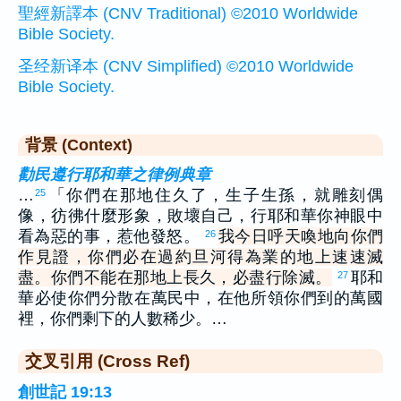
聖經新譯本 (CNV Traditional) ©2010 Worldwide
Bible Society.
圣经新译本 (CNV Simplified) ©2010 Worldwide
Bible Society.
背景 (Context)
勸民遵行耶和華之律例典章
…
「你們在那地住久了，生子生孫，就雕刻偶
25
像，彷彿什麼形象，敗壞自己，行耶和華你神眼中
看為惡的事，惹他發怒。
我今日呼天喚地向你們
26
作見證，你們必在過約旦河得為業的地上速速滅
盡。你們不能在那地上長久，必盡行除滅。
耶和
27
華必使你們分散在萬民中，在他所領你們到的萬國
裡，你們剩下的人數稀少。…
交叉引用 (Cross Ref)
創世記 19:13