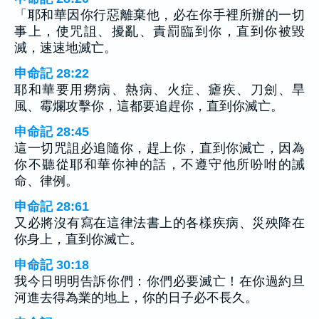
「耶和華因你行惡離棄他，必在你手裡所辦的一切
事上，使咒詛、擾亂、責罰臨到你，直到你被毀
滅，速速地滅亡。
申命記 28:22
耶和華要用癆病、熱病、火症、瘧疾、刀劍、旱
風、霉爛攻擊你，這都要追趕你，直到你滅亡。
申命記 28:45
這一切咒詛必追隨你，趕上你，直到你滅亡，因為
你不聽從耶和華你神的話，不遵守他所吩咐的誡
命、律例。
申命記 28:61
又必將沒有寫在這律法書上的各樣疾病、災殃降在
你身上，直到你滅亡。
申命記 30:18
我今日明明告訴你們：你們必要滅亡！在你過約旦
河進去得為業的地上，你的日子必不長久。