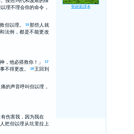
事。按照玛代和波斯的律
但以理不理会你的命令，
救但以理。
那些人就
15
和法例，都是不能更改
神，他必搭救你！」
17
事不得更改。
王回到
18
哀痛的声音呼叫但以理，
没有伤害我，因为我在
人把但以理从坑里拉上