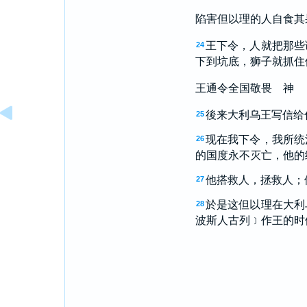
陷害但以理的人自食其
王下令，人就把那些
24
下到坑底，狮子就抓住
王通令全国敬畏 神
後来大利乌王写信给
25
现在我下令，我所统
26
的国度永不灭亡，他的
他搭救人，拯救人；
27
於是这但以理在大利
28
波斯人古列﹞作王的时