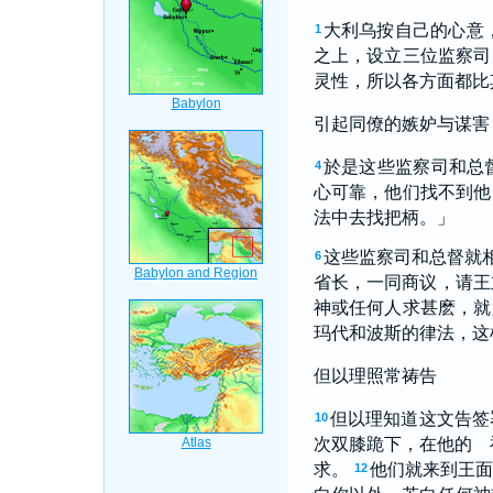
大利乌按自己的心意
1
之上，设立三位监察司
灵性，所以各方面都比
引起同僚的嫉妒与谋害
於是这些监察司和总
4
心可靠，他们找不到他
法中去找把柄。」
这些监察司和总督就
6
省长，一同商议，请王
神或任何人求甚麽，就
玛代和波斯的律法，这
但以理照常祷告
但以理知道这文告签
10
次双膝跪下，在他的 
求。
他们就来到王
12