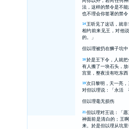
向你以外，若向任何神
法，这样的禁令是不能
也不理会你签署的禁令
王听见了这话，就非
14
相约前来见王，对他
的。」
但以理被扔在狮子坑中
於是王下令，人就把
16
有人搬了一块石头，放
宫里，整夜没有吃东西
次日黎明，天一亮，
19
对但以理说：「永活 
但以理毫无损伤
但以理对王说：「愿
21
神面前是清白的；王
来。於是但以理从坑里