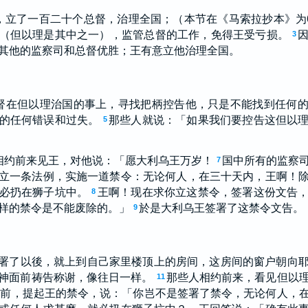
，立了一百二十个总督，治理全国；（本节在《马索拉抄本》为6
（但以理是其中之一），监管总督的工作，免得王受亏损。
3
其他的监察司和总督优胜；王有意立他治理全国。
督在但以理治国的事上，寻找把柄控告他，只是不能找到任何
的任何错误和过失。
那些人就说：「如果我们要控告这但以
5
相约前来见王，对他说：「愿大利乌王万岁！
国中所有的监察
7
立一条法例，实施一道禁令：无论何人，在三十天内，王啊！
必扔在狮子坑中。
王啊！现在求你立这禁令，签署这份文告
8
样的禁令是不能废除的。」
於是大利乌王签署了这禁令文告。
9
署了以後，就上到自己家里楼顶上的房间，这房间的窗户朝向
神面前祷告称谢，像往日一样。
那些人相约前来，看见但以
11
面前，提起王的禁令，说：「你岂不是签署了禁令，无论何人，