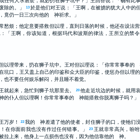
或任何人求甚麽，就必扔在狮子坑中？」王回答说：「确有此
废除的。」
於是他们对王说：「王啊，在被掳的犹大人中的
13
，竟仍一日三次向他的 神祈求。」
常愁烦；他定意要搭救但以理，直到日落的时候，他还在设法营
说：「王啊，你该知道，根据玛代和波斯的律法，王所立的禁令
但以理带来，扔在狮子坑中。王对但以理说：「你常常事奉的 
在坑口，王又盖上自己的印鉴和众大臣的印鉴，使惩办但以理的
，也不要任何娱乐解闷，并且睡不着觉。
王就起来，急忙到狮子坑那里去。
他走近坑边的时候，就用
20
神的仆人但以理啊！你常常事奉的 神能搭救你脱离狮子吗？」
王万岁！
我的 神差遣了他的使者，封住狮子的口，使牠们
22
啊！在你面前我也没有作过任何错事。」
王就非常高兴，吩咐
23
被拉上来，他身上一点损伤也没有，因为他信靠他的 神。