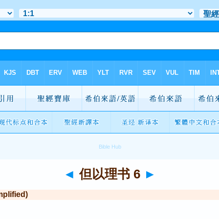
◄
但以理书 6
►
lified)