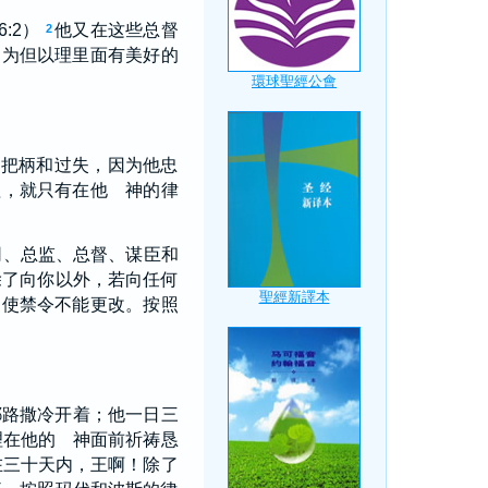
:2）
他又在这些总督
2
因为但以理里面有美好的
的把柄和过失，因为他忠
理，就只有在他 神的律
司、总监、总督、谋臣和
除了向你以外，若向任何
，使禁令不能更改。按照
耶路撒冷开着；他一日三
理在他的 神面前祈祷恳
在三十天内，王啊！除了