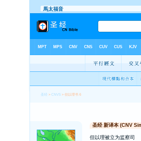
圣经
>
CNVS
> 但以理书 6
圣经 新译本 (CNV Simp
但以理被立为监察司