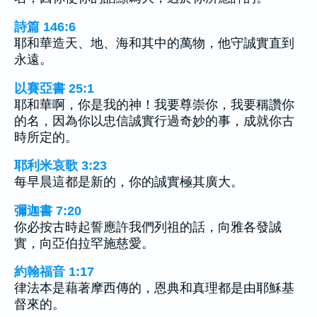
詩篇 146:6
耶和華造天、地、海和其中的萬物，他守誠實直到
永遠。
以賽亞書 25:1
耶和華啊，你是我的神！我要尊崇你，我要稱讚你
的名，因為你以忠信誠實行過奇妙的事，成就你古
時所定的。
耶利米哀歌 3:23
每早晨這都是新的，你的誠實極其廣大。
彌迦書 7:20
你必按古時起誓應許我們列祖的話，向雅各發誠
實，向亞伯拉罕施慈愛。
約翰福音 1:17
律法本是藉著摩西傳的，恩典和真理都是由耶穌基
督來的。