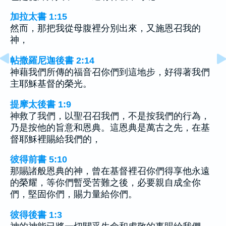
加拉太書 1:15
然而，那把我從母腹裡分別出來，又施恩召我的
神，
帖撒羅尼迦後書 2:14
神藉我們所傳的福音召你們到這地步，好得著我們
主耶穌基督的榮光。
提摩太後書 1:9
神救了我們，以聖召召我們，不是按我們的行為，
乃是按他的旨意和恩典。這恩典是萬古之先，在基
督耶穌裡賜給我們的，
彼得前書 5:10
那賜諸般恩典的神，曾在基督裡召你們得享他永遠
的榮耀，等你們暫受苦難之後，必要親自成全你
們，堅固你們，賜力量給你們。
彼得後書 1:3