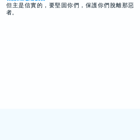
但主是信實的，要堅固你們，保護你們脫離那惡
者。