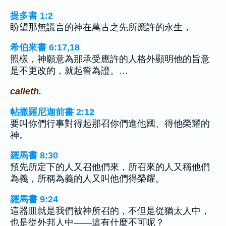
提多書 1:2
盼望那無謊言的神在萬古之先所應許的永生，
希伯來書 6:17,18
照樣，神願意為那承受應許的人格外顯明他的旨意
是不更改的，就起誓為證。…
calleth.
帖撒羅尼迦前書 2:12
要叫你們行事對得起那召你們進他國、得他榮耀的
神。
羅馬書 8:30
預先所定下的人又召他們來，所召來的人又稱他們
為義，所稱為義的人又叫他們得榮耀。
羅馬書 9:24
這器皿就是我們被神所召的，不但是從猶太人中，
也是從外邦人中——這有什麼不可呢？