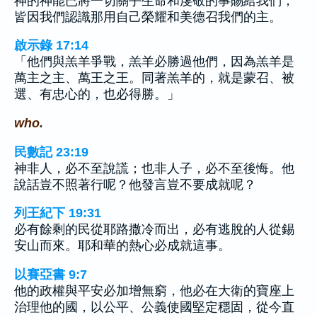
神的神能已將一切關乎生命和虔敬的事賜給我們，
皆因我們認識那用自己榮耀和美德召我們的主。
啟示錄 17:14
「他們與羔羊爭戰，羔羊必勝過他們，因為羔羊是
萬主之主、萬王之王。同著羔羊的，就是蒙召、被
選、有忠心的，也必得勝。」
who.
民數記 23:19
神非人，必不至說謊；也非人子，必不至後悔。他
說話豈不照著行呢？他發言豈不要成就呢？
列王紀下 19:31
必有餘剩的民從耶路撒冷而出，必有逃脫的人從錫
安山而來。耶和華的熱心必成就這事。
以賽亞書 9:7
他的政權與平安必加增無窮，他必在大衛的寶座上
治理他的國，以公平、公義使國堅定穩固，從今直