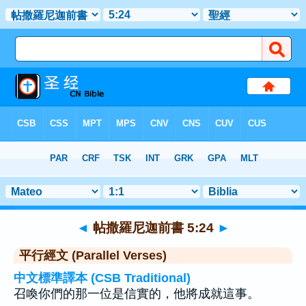
聖經
>
帖撒羅尼迦前書
>
章 5
> 聖經金句 24
◄
帖撒羅尼迦前書 5:24
►
平行經文 (Parallel Verses)
中文標準譯本 (CSB Traditional)
召喚你們的那一位是信實的，他將成就這事。