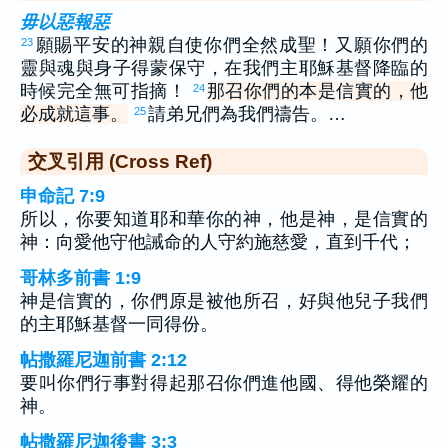
毋以惡報惡
願賜平安的神親自使你們全然成聖！又願你們的
23
靈與魂與身子得蒙保守，在我們主耶穌基督降臨的
時候完全無可指摘！
那召你們的本是信實的，他
24
必成就這事。
請弟兄們為我們禱告。…
25
交叉引用 (Cross Ref)
申命記 7:9
所以，你要知道耶和華你的神，他是神，是信實的
神：向愛他守他誡命的人守約施慈愛，直到千代；
哥林多前書 1:9
神是信實的，你們原是被他所召，好與他兒子我們
的主耶穌基督一同得份。
帖撒羅尼迦前書 2:12
要叫你們行事對得起那召你們進他國、得他榮耀的
神。
帖撒羅尼迦後書 3:3