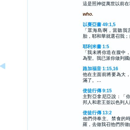
這是照神從萬世以前在
who.
以賽亞書 49:1,5
「眾海島啊，當聽我
胎，耶和華就選召我；
耶利米書 1:5
「我未將你造在腹中
為聖。我已派你做列國
路加福音 1:15,16
他在主面前將要為大
滿了。…
使徒行傳 9:15
主對亞拿尼亞說：「
邦人和君王並以色列人
使徒行傳 13:2
他們侍奉主、禁食的
羅，去做我召他們所做