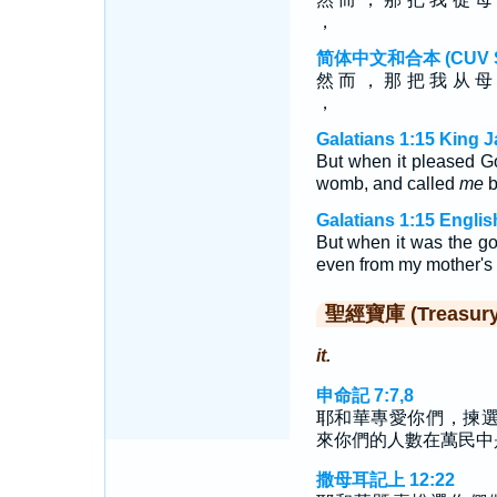
，
简体中文和合本 (CUV Sim
然 而 ， 那 把 我 从 母
，
Galatians 1:15 King 
But when it pleased G
womb, and called
me
b
Galatians 1:15 Engli
But when it was the g
even from my mother's 
聖經寶庫 (Treasury o
it.
申命記 7:7,8
耶和華專愛你們，揀
來你們的人數在萬民中
撒母耳記上 12:22