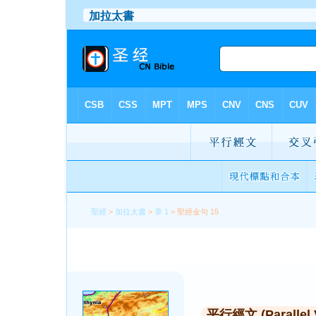
聖經
>
加拉太書
>
章 1
> 聖經金句 15
平行經文 (Parallel 