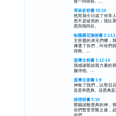
督一同得份。…
哥林多前書 15:10
然而我今日成了何等
恩不是徒然的；我比
恩與我同在。
帖撒羅尼迦後書 2:13,1
主所愛的弟兄們哪，
揀選了你們，叫你們
得救。…
提摩太前書 1:12-14
我感謝那給我力量的
服侍他。…
提摩太後書 1:9
神救了我們，以聖召
旨意和恩典。這恩典是
彼得前書 5:10
那賜諸般恩典的神，
你們暫受苦難之後，
你們。