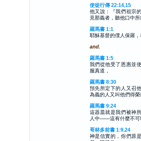
使徒行傳 22:14,15
他又說：『我們祖宗
見那義者，聽他口中所
羅馬書 1:1
耶穌基督的僕人保羅，
and.
羅馬書 1:5
我們從他受了恩惠並
服真道，
羅馬書 8:30
預先所定下的人又召
為義的人又叫他們得榮
羅馬書 9:24
這器皿就是我們被神
人中——這有什麼不可
哥林多前書 1:9,24
神是信實的，你們原