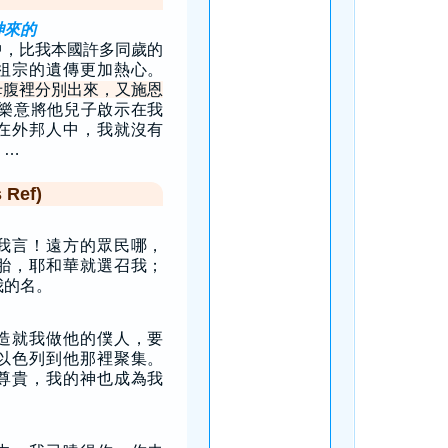
神來的
中，比我本國許多同歲的
祖宗的遺傳更加熱心。
母腹裡分別出來，又施恩
樂意將他兒子啟示在我
在外邦人中，我就沒有
，…
Ref)
我言！遠方的眾民哪，
胎，耶和華就選召我；
我的名。
造就我做他的僕人，要
以色列到他那裡聚集。
尊貴，我的神也成為我