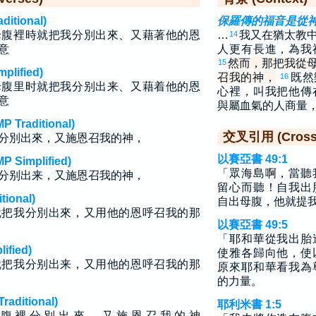
tional)
保羅傳的福音是從
母腹裡時就把我分別出來、又藉著他的恩
…
我又在猶太教
14
意
人更有長進，為我
然而，那把我從
15
lified)
召我的神，
既然
16
母腹里时就把我分别出来、又藉着他的恩
心裡，叫我把他傳
意
與屬血氣的人商量
raditional)
交叉引用 (Cross 
分別出來，又施恩召我的神，
以賽亞書 49:1
implified)
「眾海島啊，當聽
分别出来，又施恩召我的神，
留心而聽！自我出
ional)
自出母腹，他就提
就把我分別出來，又用他的恩呼召我的那
以賽亞書 49:5
「耶和華從我出胎
fied)
使雅各歸向他，使
就把我分别出来，又用他的恩呼召我的那
原來耶和華看我為
的力量。
ditional)
耶利米書 1:5
 腹 裡 分 別 出 來 、 又 施 恩 召 我 的 神