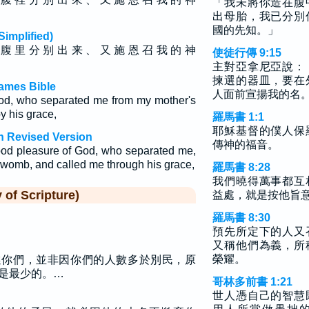
「我未將你造在腹
出母胎，我已分別
國的先知。」
plified)
 腹 里 分 别 出 来 、 又 施 恩 召 我 的 神
使徒行傳 9:15
主對亞拿尼亞說：
揀選的器皿，要在
James Bible
人面前宣揚我的名
od, who separated me from my mother's
y his grace,
羅馬書 1:1
耶穌基督的僕人保
sh Revised Version
傳神的福音。
ood pleasure of God, who separated me,
womb, and called me through his grace,
羅馬書 8:28
我們曉得萬事都互
f Scripture)
益處，就是按他旨
羅馬書 8:30
預先所定下的人又
又稱他們為義，所
榮耀。
選你們，並非因你們的人數多於別民，原
是最少的。…
哥林多前書 1:21
世人憑自己的智慧