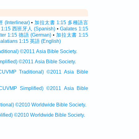
nterlinear)
•
加拉太書 1:15 多種語言
s 1:15 西班牙人 (Spanish)
•
Galates 1:15
ater 1:15 德語 (German)
•
加拉太書 1:15
alatians 1:15 英語 (English)
onal) ©2011 Asia Bible Society.
ied) ©2011 Asia Bible Society.
raditional) ©2011 Asia Bible
Simplified) ©2011 Asia Bible
al) ©2010 Worldwide Bible Society.
ed) ©2010 Worldwide Bible Society.