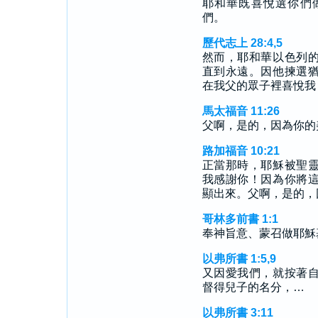
耶和華既喜悅選你們
們。
歷代志上 28:4,5
然而，耶和華以色列
直到永遠。因他揀選
在我父的眾子裡喜悅我
馬太福音 11:26
父啊，是的，因為你的
路加福音 10:21
正當那時，耶穌被聖
我感謝你！因為你將
顯出來。父啊，是的，
哥林多前書 1:1
奉神旨意、蒙召做耶穌
以弗所書 1:5,9
又因愛我們，就按著
督得兒子的名分，…
以弗所書 3:11