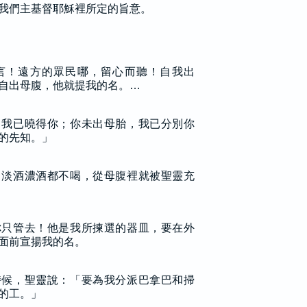
我們主基督耶穌裡所定的旨意。
言！遠方的眾民哪，留心而聽！自我出
自出母腹，他就提我的名。…
，我已曉得你；你未出母胎，我已分別你
的先知。」
，淡酒濃酒都不喝，從母腹裡就被聖靈充
你只管去！他是我所揀選的器皿，要在外
面前宣揚我的名。
時候，聖靈說：「要為我分派巴拿巴和掃
的工。」