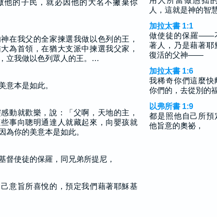
用人所當做愚拙
做他的子民，就必因他的大名不撇棄你
人，這就是神的智
加拉太書 1:1
做使徒的保羅——
的神在我父的全家揀選我做以色列的王，
著人，乃是藉著耶
猶大為首領，在猶大支派中揀選我父家，
復活的父神——
，立我做以色列眾人的王。…
加拉太書 1:6
我稀奇你們這麼快
美意本是如此。
你們的，去從別的
以弗所書 1:9
靈感動就歡樂，說：「父啊，天地的主，
都是照他自己所預
這些事向聰明通達人就藏起來，向嬰孩就
他旨意的奧祕，
因為你的美意本是如此。
基督使徒的保羅，同兄弟所提尼，
自己意旨所喜悅的，預定我們藉著耶穌基