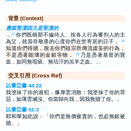
背景 (Context)
應當聖潔因主是聖潔的
…
你們既稱那不偏待人、按各人行為審判人的主
17
為父，就當存敬畏的心度你們在世寄居的日子，
18
知道你們得贖，脫去你們祖宗所傳流虛妄的行為，
不是憑著能壞的金銀等物，
乃是憑著基督的寶
19
血，如同無瑕疵、無玷汙的羔羊之血。…
交叉引用 (Cross Ref)
以賽亞書 44:22
我塗抹了你的過犯，像厚雲消散；我塗抹了你的罪
惡，如薄雲滅沒。你當歸向我，因我救贖了你。」
以賽亞書 52:3
耶和華如此說：「你們是無價被賣的，也必無銀被
贖。」