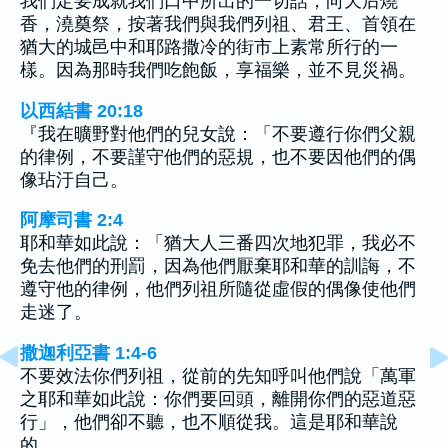
我們定要成就我們口中所出的一切話，向天后燒
香，澆奠祭，按著我們與我們列祖、君王、首領在
猶大的城邑中和耶路撒冷的街市上素常所行的一
樣。因為那時我們吃飽飯，享福樂，並不見災禍。
以西結書 20:18
『我在曠野對他們的兒女說：「不要遵行你們父親
的律例，不要謹守他們的惡規，也不要因他們的偶
像玷汙自己。
阿摩司書 2:4
耶和華如此說：「猶大人三番四次地犯罪，我必不
免去他們的刑罰，因為他們厭棄耶和華的訓誨，不
遵守他的律例，他們列祖所隨從虛假的偶像使他們
走迷了。
撒迦利亞書 1:4-6
不要效法你們列祖，從前的先知呼叫他們說「萬軍
之耶和華如此說：你們要回頭，離開你們的惡道惡
行」，他們卻不聽，也不順從我。這是耶和華說
的。…