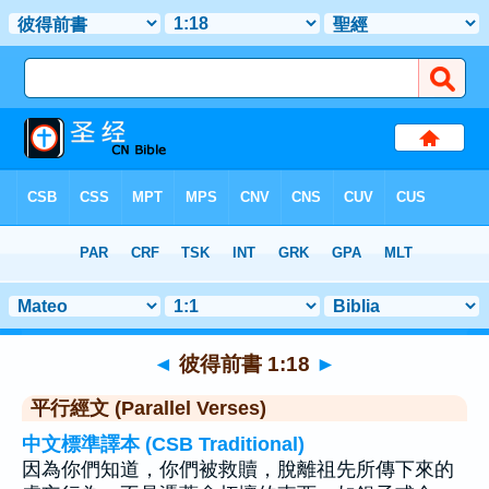
聖經
>
彼得前書
>
章 1
> 聖經金句 18
◄
彼得前書 1:18
►
平行經文 (Parallel Verses)
中文標準譯本 (CSB Traditional)
因為你們知道，你們被救贖，脫離祖先所傳下來的