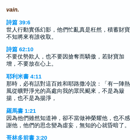
vain.
詩篇 39:6
世人行動實係幻影，他們忙亂真是枉然，積蓄財寶
不知將來有誰收取。
詩篇 62:10
不要仗勢欺人，也不要因搶奪而驕傲，若財寶加
增，不要放在心上。
耶利米書 4:11
那時，必有話對這百姓和耶路撒冷說：「有一陣熱
風從曠野淨光的高處向我的眾民颳來，不是為簸
揚，也不是為揚淨，
羅馬書 1:21
因為他們雖然知道神，卻不當做神榮耀他，也不感
謝他，他們的思念變為虛妄，無知的心就昏暗了。
哥林多前書 3:20