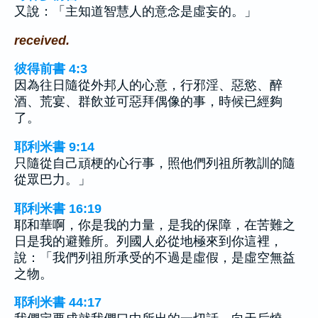
又說：「主知道智慧人的意念是虛妄的。」
received.
彼得前書 4:3
因為往日隨從外邦人的心意，行邪淫、惡慾、醉
酒、荒宴、群飲並可惡拜偶像的事，時候已經夠
了。
耶利米書 9:14
只隨從自己頑梗的心行事，照他們列祖所教訓的隨
從眾巴力。」
耶利米書 16:19
耶和華啊，你是我的力量，是我的保障，在苦難之
日是我的避難所。列國人必從地極來到你這裡，
說：「我們列祖所承受的不過是虛假，是虛空無益
之物。
耶利米書 44:17