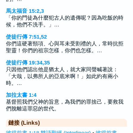
馬太福音 15:2,3
「你的門徒為什麼犯古人的遺傳呢？因為吃飯的時
候，他們不洗手。」…
使徒行傳 7:51,52
你們這硬著頸項、心與耳未受割禮的人，常時抗拒
聖靈！你們的祖宗怎樣，你們也怎樣。…
使徒行傳 19:34,35
只因他們認出他是猶太人，就大家同聲喊著說：
「大哉，以弗所人的亞底米啊！」如此約有兩小
時。…
加拉太書 1:4
基督照我們父神的旨意，為我們的罪捨己，要救我
們脫離這罪惡的世代。
鏈接 (Links)