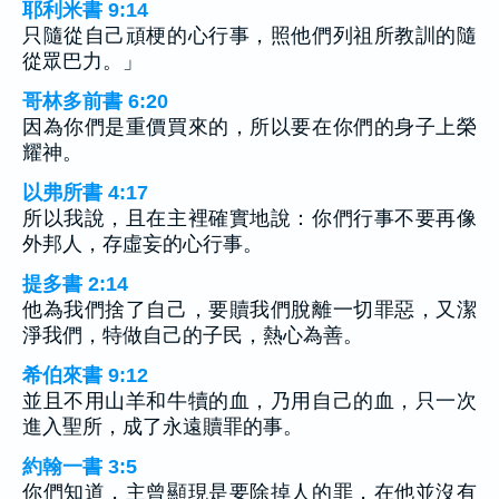
耶利米書 9:14
只隨從自己頑梗的心行事，照他們列祖所教訓的隨
從眾巴力。」
哥林多前書 6:20
因為你們是重價買來的，所以要在你們的身子上榮
耀神。
以弗所書 4:17
所以我說，且在主裡確實地說：你們行事不要再像
外邦人，存虛妄的心行事。
提多書 2:14
他為我們捨了自己，要贖我們脫離一切罪惡，又潔
淨我們，特做自己的子民，熱心為善。
希伯來書 9:12
並且不用山羊和牛犢的血，乃用自己的血，只一次
進入聖所，成了永遠贖罪的事。
約翰一書 3:5
你們知道，主曾顯現是要除掉人的罪，在他並沒有