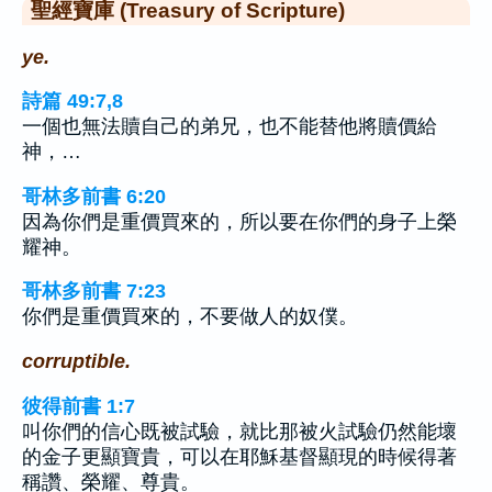
聖經寶庫 (Treasury of Scripture)
ye.
詩篇 49:7,8
一個也無法贖自己的弟兄，也不能替他將贖價給
神，…
哥林多前書 6:20
因為你們是重價買來的，所以要在你們的身子上榮
耀神。
哥林多前書 7:23
你們是重價買來的，不要做人的奴僕。
corruptible.
彼得前書 1:7
叫你們的信心既被試驗，就比那被火試驗仍然能壞
的金子更顯寶貴，可以在耶穌基督顯現的時候得著
稱讚、榮耀、尊貴。